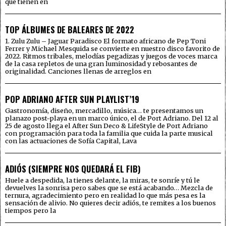
qué tienen en
TOP ÁLBUMES DE BALEARES DE 2022
1. Zulu Zulu – Jaguar Paradisco El formato africano de Pep Toni
Ferrer y Michael Mesquida se convierte en nuestro disco favorito de
2022. Ritmos tribales, melodías pegadizas y juegos de voces marca
de la casa repletos de una gran luminosidad y rebosantes de
originalidad. Canciones llenas de arreglos en
POP ADRIANO AFTER SUN PLAYLIST’19
Gastronomía, diseño, mercadillo, música… te presentamos un
planazo post-playa en un marco único, el de Port Adriano. Del 12 al
25 de agosto llega el After Sun Deco & LifeStyle de Port Adriano
con programación para toda la familia que cuida la parte musical
con las actuaciones de Sofía Capital, Lava
ADIÓS (SIEMPRE NOS QUEDARÁ EL FIB)
Huele a despedida, la tienes delante, la miras, te sonríe y tú le
devuelves la sonrisa pero sabes que se está acabando… Mezcla de
ternura, agradecimiento pero en realidad lo que más pesa es la
sensación de alivio. No quieres decir adiós, te remites a los buenos
tiempos pero la