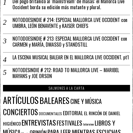
Del pogo británico al ‘mainstream’ de masas: el Mallorca Live
Occident borda su edición más mutante y plural.
NOTODOESINDIE # 214: ESPECIAL MALLORCA LIVE OCCIDENT con
UMBRA, LEÓN BENAVENTE y KAISER CHIEFS
NOTODOESINDIE # 213: ESPECIAL MALLORCA LIVE OCCIDENT con
CARMEN y MARÍA, DMASSO y STANDSTILL
LA ESCENA MUSICAL BALEAR EN EL MALLORCA LIVE OCCIDENT. pt1
NOTODESINDIE # 212: ROAD TO MALLORCA LIVE – MARIBEL
MAYANS y JOE ORSON
SALMONES A LA CARTA
ARTÍCULOS
BALEARES
CINE Y MÚSICA
CONCIERTOS
EDITORIAL
EL RINCÓN DE DANIEL
DOCUMENTALES
ENTREVISTAS
FESTIVALES
LIBROS Y
HIGIÉNICO
Interview
PARA LEER MIENTRAS ESCUCHAS
MÚSICA
OPINIÓN