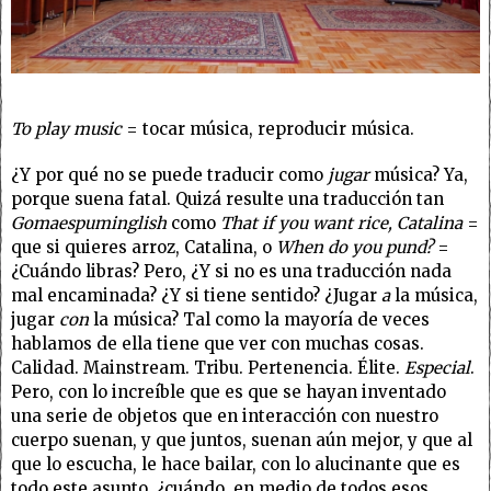
To play music
= tocar música, reproducir música.
¿Y por qué no se puede traducir como
jugar
música? Ya,
porque suena fatal. Quizá resulte una traducción tan
Gomaespuminglish
como
That if you want rice, Catalina
=
que si quieres arroz, Catalina, o
When do you pund?
=
¿Cuándo libras? Pero, ¿Y si no es una traducción nada
mal encaminada? ¿Y si tiene sentido? ¿Jugar
a
la música,
jugar
con
la música? Tal como la mayoría de veces
hablamos de ella tiene que ver con muchas cosas.
Calidad. Mainstream. Tribu. Pertenencia. Élite.
Especial
.
Pero, con lo increíble que es que se hayan inventado
una serie de objetos que en interacción con nuestro
cuerpo suenan, y que juntos, suenan aún mejor, y que al
que lo escucha, le hace bailar, con lo alucinante que es
todo este asunto, ¿cuándo, en medio de todos esos