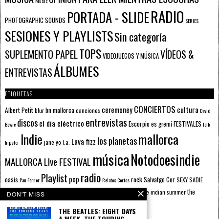
Music
RADIO
PORTADA - SLIDE
PHOTOGRAPHIC SOUNDS
SERIES
SESIONES Y PLAYLISTS
Sin categoría
TOPS
SUPLEMENTO PAPEL
VÍDEOS &
VIDEOJUEGOS Y MÚSICA
ÁLBUMES
ENTREVISTAS
ETIQUETAS
CONCIERTOS
ceremoney
cultura
Albert Petit
bn mallorca
blur
canciones
David
entrevistas
discos
el día eléctrico
Escorpio
FESTIVALES
es gremi
Bowie
folk
mallorca
Indie
los planetas
Lava fizz
jane yo
l.a.
hipster
música
Notodoesindie
MALLORCA LIve FESTIVAL
radio
Playlist
pop
rock
Salvatge Cor
oasis
SEXY SADIE
Pau Forner
Relatos Cortos
sputnik radio
The Beatles
sputnik
the
the indian summer
summer pie
the cure
DON'T MISS
the wheels
u2
álbumes
prussians
verano
THE BEATLES: EIGHT DAYS
A WEEK. THE TOURING