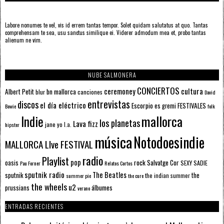
Labore nonumes te vel, vis id errem tantas tempor. Solet quidam salutatus at quo. Tantas
comprehensam te sea, usu sanctus similique ei. Viderer admodum mea et, probo tantas
alienum ne vim.
NUBE SALMONERA
CONCIERTOS
ceremoney
cultura
Albert Petit
bn mallorca
blur
canciones
David
entrevistas
discos
el día eléctrico
Escorpio
FESTIVALES
es gremi
Bowie
folk
mallorca
Indie
los planetas
Lava fizz
jane yo
l.a.
hipster
música
Notodoesindie
MALLORCA LIve FESTIVAL
radio
Playlist
pop
rock
Salvatge Cor
oasis
SEXY SADIE
Pau Forner
Relatos Cortos
sputnik radio
The Beatles
sputnik
the
the indian summer
summer pie
the cure
the wheels
u2
álbumes
prussians
verano
ENTRADAS RECIENTES