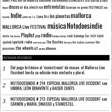
ceremoney
cultura
Albert Petit
bn mallorca
blur
canciones
David
entrevistas
discos
el día eléctrico
Escorpio
FESTIVALES
es gremi
Bowie
folk
mallorca
Indie
los planetas
Lava fizz
jane yo
l.a.
hipster
música
Notodoesindie
MALLORCA LIve FESTIVAL
radio
Playlist
pop
rock
Salvatge Cor
oasis
SEXY SADIE
Pau Forner
Relatos Cortos
sputnik radio
The Beatles
sputnik
the
the indian summer
summer pie
the cure
the wheels
u2
álbumes
prussians
verano
ENTRADAS RECIENTES
Del pogo británico al ‘mainstream’ de masas: el Mallorca Live
Occident borda su edición más mutante y plural.
NOTODOESINDIE # 214: ESPECIAL MALLORCA LIVE OCCIDENT con
UMBRA, LEÓN BENAVENTE y KAISER CHIEFS
NOTODOESINDIE # 213: ESPECIAL MALLORCA LIVE OCCIDENT con
CARMEN y MARÍA, DMASSO y STANDSTILL