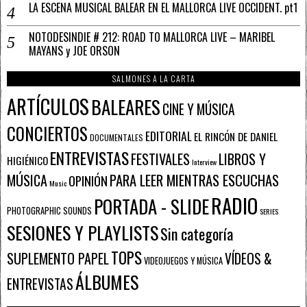
LA ESCENA MUSICAL BALEAR EN EL MALLORCA LIVE OCCIDENT. pt1
NOTODESINDIE # 212: ROAD TO MALLORCA LIVE – MARIBEL
MAYANS y JOE ORSON
SALMONES A LA CARTA
ARTÍCULOS
BALEARES
CINE Y MÚSICA
CONCIERTOS
EDITORIAL
EL RINCÓN DE DANIEL
DOCUMENTALES
ENTREVISTAS
FESTIVALES
LIBROS Y
HIGIÉNICO
Interview
PARA LEER MIENTRAS ESCUCHAS
MÚSICA
OPINIÓN
Music
RADIO
PORTADA - SLIDE
PHOTOGRAPHIC SOUNDS
SERIES
SESIONES Y PLAYLISTS
Sin categoría
TOPS
SUPLEMENTO PAPEL
VÍDEOS &
VIDEOJUEGOS Y MÚSICA
ÁLBUMES
ENTREVISTAS