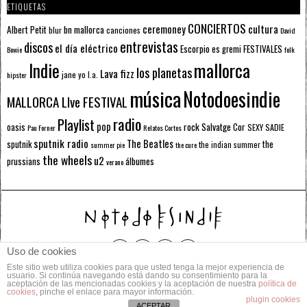
ETIQUETAS
CONCIERTOS
ceremoney
cultura
Albert Petit
bn mallorca
blur
canciones
David
entrevistas
discos
el día eléctrico
Escorpio
FESTIVALES
es gremi
Bowie
folk
mallorca
Indie
los planetas
Lava fizz
jane yo
l.a.
hipster
música
Notodoesindie
MALLORCA LIve FESTIVAL
radio
Playlist
pop
rock
Salvatge Cor
oasis
SEXY SADIE
Pau Forner
Relatos Cortos
sputnik radio
The Beatles
sputnik
the
the indian summer
summer pie
the cure
the wheels
u2
álbumes
prussians
verano
Uso de cookies
Este sitio web utiliza cookies para que usted tenga la mejor experiencia de
© 2014 Todos los derechos reservados.
usuario. Si continúa navegando está dando su consentimiento para la
aceptación de las mencionadas cookies y la aceptación de nuestra
política de
cookies
, pinche el enlace para mayor información.
POLÍTICA DE PRIVACIDAD
CONTACTO
plugin cookies
ACEPTAR