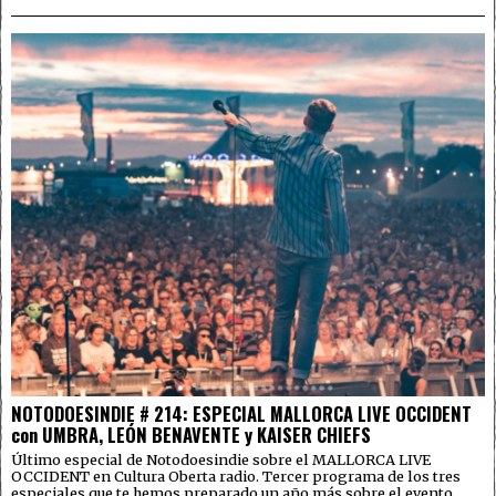
NOTODOESINDIE # 214: ESPECIAL MALLORCA LIVE OCCIDENT
con UMBRA, LEÓN BENAVENTE y KAISER CHIEFS
Último especial de Notodoesindie sobre el MALLORCA LIVE
OCCIDENT en Cultura Oberta radio. Tercer programa de los tres
especiales que te hemos preparado un año más sobre el evento