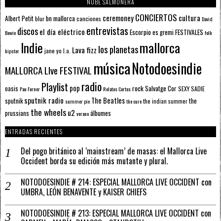
NUBE SALMONERA
CONCIERTOS
ceremoney
cultura
Albert Petit
bn mallorca
blur
canciones
David
entrevistas
discos
el día eléctrico
Escorpio
FESTIVALES
es gremi
Bowie
folk
mallorca
Indie
los planetas
Lava fizz
jane yo
l.a.
hipster
música
Notodoesindie
MALLORCA LIve FESTIVAL
radio
Playlist
pop
rock
Salvatge Cor
oasis
SEXY SADIE
Pau Forner
Relatos Cortos
sputnik radio
The Beatles
sputnik
the
the indian summer
summer pie
the cure
the wheels
u2
álbumes
prussians
verano
ENTRADAS RECIENTES
Del pogo británico al ‘mainstream’ de masas: el Mallorca Live
Occident borda su edición más mutante y plural.
NOTODOESINDIE # 214: ESPECIAL MALLORCA LIVE OCCIDENT con
UMBRA, LEÓN BENAVENTE y KAISER CHIEFS
NOTODOESINDIE # 213: ESPECIAL MALLORCA LIVE OCCIDENT con