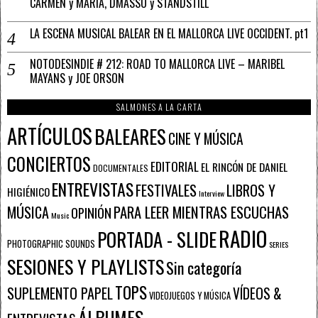
CARMEN y MARÍA, DMASSO y STANDSTILL
LA ESCENA MUSICAL BALEAR EN EL MALLORCA LIVE OCCIDENT. pt1
NOTODESINDIE # 212: ROAD TO MALLORCA LIVE – MARIBEL
MAYANS y JOE ORSON
SALMONES A LA CARTA
ARTÍCULOS
BALEARES
CINE Y MÚSICA
CONCIERTOS
EDITORIAL
EL RINCÓN DE DANIEL
DOCUMENTALES
ENTREVISTAS
FESTIVALES
LIBROS Y
HIGIÉNICO
Interview
PARA LEER MIENTRAS ESCUCHAS
MÚSICA
OPINIÓN
Music
RADIO
PORTADA - SLIDE
PHOTOGRAPHIC SOUNDS
SERIES
SESIONES Y PLAYLISTS
Sin categoría
TOPS
SUPLEMENTO PAPEL
VÍDEOS &
VIDEOJUEGOS Y MÚSICA
ÁLBUMES