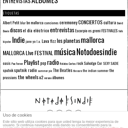
ENTREVISTAS
ETIQUETAS
CONCIERTOS
ceremoney
cultura
Albert Petit
bn mallorca
blur
canciones
David
entrevistas
discos
el día eléctrico
Escorpio
FESTIVALES
es gremi
Bowie
folk
mallorca
Indie
los planetas
Lava fizz
jane yo
l.a.
hipster
música
Notodoesindie
MALLORCA LIve FESTIVAL
radio
Playlist
pop
rock
Salvatge Cor
oasis
SEXY SADIE
Pau Forner
Relatos Cortos
sputnik radio
The Beatles
sputnik
the
the indian summer
summer pie
the cure
the wheels
u2
álbumes
prussians
verano
Uso de cookies
Este sitio web utiliza cookies para que usted tenga la mejor experiencia de
© 2014 Todos los derechos reservados.
usuario. Si continúa navegando está dando su consentimiento para la