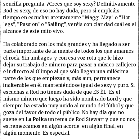
sencilla pregunta: ¿Crees que soy sexy? Definitivamente
Rod es sexy, de eso no hay duda, pero si empleáis
tiempo en escuchar atentamente “Maggi May” o “Hot
legs”, “Passion” o “Sailing”, veréis con claridad cuál es el
alcance de este mito vivo.
Ha colaborado con los más grandes y ha llegado a ser
parte importante de la mente de todos los que amamos
el rock. Sin ambages y con esa voz rota que le hizo
dejar su trabajo de minero para pasar a músico callejero
e ir directo al Olimpo al que sólo llegan una milésima
parte de los que empiezan y, más aun, permanece
inalterable en él manteniéndose igual de sexy y puro. Si
escuchas a Rod no tienes duda de que ES ÉL. Es el
mismo minero que luego ha sido nombrado Lord y que
siempre ha estado muy unido al mundo del fútbol y que
goza del favor de todo el público. No hay día que no
suene en
La Polka
un tema de Rod Stewart y que no nos
estremezcamos en algún acorde, en algún final, en
algún momento. Es especial.