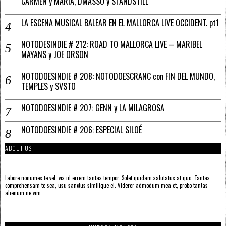
CARMEN y MARÍA, DMASSO y STANDSTILL
LA ESCENA MUSICAL BALEAR EN EL MALLORCA LIVE OCCIDENT. pt1
NOTODESINDIE # 212: ROAD TO MALLORCA LIVE – MARIBEL
MAYANS y JOE ORSON
NOTODOESINDIE # 208: NOTODOESCRANC con FIN DEL MUNDO,
TEMPLES y SVSTO
NOTODOESINDIE # 207: GENN y LA MILAGROSA
NOTODOESINDIE # 206: ESPECIAL SILOÉ
ABOUT US
Labore nonumes te vel, vis id errem tantas tempor. Solet quidam salutatus at quo. Tantas
comprehensam te sea, usu sanctus similique ei. Viderer admodum mea et, probo tantas
alienum ne vim.