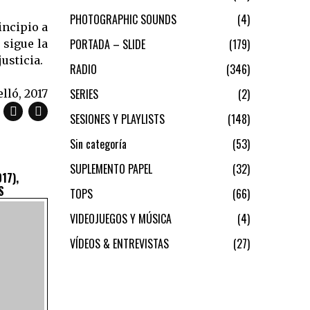
PHOTOGRAPHIC SOUNDS
4
incipio a
PORTADA – SLIDE
179
sigue la
usticia.
RADIO
346
SERIES
2
lló, 2017
SESIONES Y PLAYLISTS
148
Sin categoría
53
SUPLEMENTO PAPEL
32
17),
S
TOPS
66
VIDEOJUEGOS Y MÚSICA
4
VÍDEOS & ENTREVISTAS
27