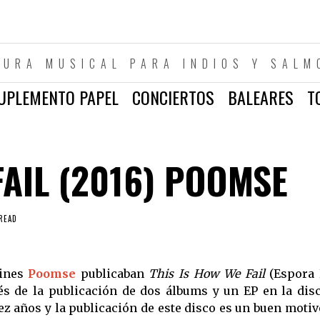
TURA MUSICAL PARA INDIOS Y SALM
UPLEMENTO PAPEL
CONCIERTOS
BALEARES
T
FAIL (2016) POOMSE
READ
uines
Poomse
publicaban
This Is How We Fail
(Espora 
ués de la publicación de dos álbums y un EP en la dis
z años y la publicación de este disco es un buen motiv