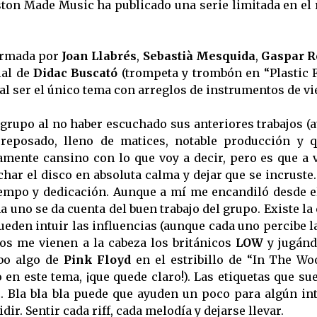
ston Made Music ha publicado una serie limitada en el
formada por
Joan Llabrés
,
Sebastià Mesquida
,
Gaspar R
ial de
Didac Buscató
(trompeta y trombón en “Plastic 
 al ser el único tema con arreglos de instrumentos de vi
 grupo al no haber escuchado sus anteriores trabajos (
eposado, lleno de matices, notable producción y q
amente cansino con lo que voy a decir, pero es que a 
uchar el disco en absoluta calma y dejar que se incruste
tiempo y dedicación. Aunque a mí me encandiló desde 
 uno se da cuenta del buen trabajo del grupo. Existe la
ueden intuir las influencias (aunque cada uno percibe l
s me vienen a la cabeza los británicos
LOW
y jugánd
bo algo de
Pink Floyd
en el estribillo de “In The Wo
en este tema, ¡que quede claro!). Las etiquetas que su
. Bla bla bla puede que ayuden un poco para algún in
. Sentir cada riff, cada melodía y dejarse llevar.