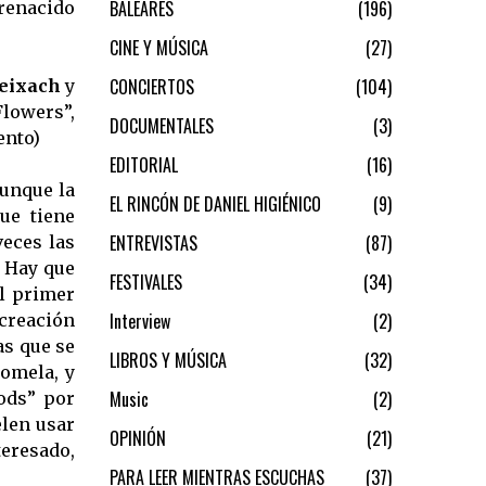
BALEARES
196
 renacido
CINE Y MÚSICA
27
CONCIERTOS
104
eixach
y
Flowers”,
DOCUMENTALES
3
ento)
EDITORIAL
16
aunque la
EL RINCÓN DE DANIEL HIGIÉNICO
9
ue tiene
ENTREVISTAS
87
veces las
. Hay que
FESTIVALES
34
el primer
Interview
2
 creación
as que se
LIBROS Y MÚSICA
32
omela, y
Music
2
ods” por
elen usar
OPINIÓN
21
teresado,
PARA LEER MIENTRAS ESCUCHAS
37