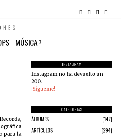
ONES
OPS
MÚSICA
INSTAGRAM
Instagram no ha devuelto un
200.
¡Sígueme!
CATEGORIAS
ÁLBUMES
147
Records,
cográfica
ARTÍCULOS
294
o para la