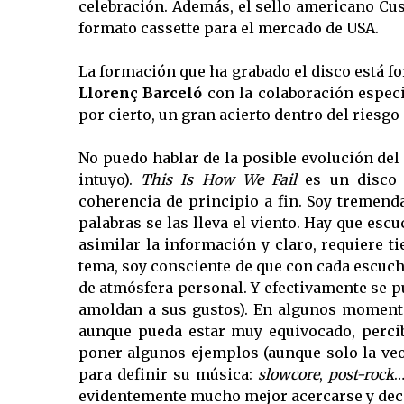
celebración. Además, el sello americano Cu
formato cassette para el mercado de USA.
La formación que ha grabado el disco está 
Llorenç Barceló
con la colaboración espec
por cierto, un gran acierto dentro del riesgo
No puedo hablar de la posible evolución del
intuyo).
This Is How We Fail
es un disco r
coherencia de principio a fin. Soy tremend
palabras se las lleva el viento. Hay que esc
asimilar la información y claro, requiere 
tema, soy consciente de que con cada escucha
de atmósfera personal. Y efectivamente se p
amoldan a sus gustos). En algunos momento
aunque pueda estar muy equivocado, perci
poner algunos ejemplos (aunque solo la veo 
para definir su música:
slowcore
,
post-rock
…
evidentemente mucho mejor acercarse y decidir