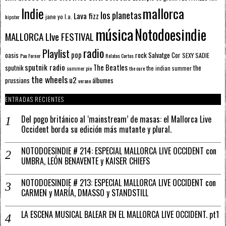
mallorca
Indie
los planetas
Lava fizz
jane yo
l.a.
hipster
música
Notodoesindie
MALLORCA LIve FESTIVAL
radio
Playlist
pop
rock
Salvatge Cor
oasis
SEXY SADIE
Pau Forner
Relatos Cortos
sputnik radio
The Beatles
sputnik
the
the indian summer
summer pie
the cure
the wheels
u2
álbumes
prussians
verano
ENTRADAS RECIENTES
Del pogo británico al ‘mainstream’ de masas: el Mallorca Live
Occident borda su edición más mutante y plural.
NOTODOESINDIE # 214: ESPECIAL MALLORCA LIVE OCCIDENT con
UMBRA, LEÓN BENAVENTE y KAISER CHIEFS
NOTODOESINDIE # 213: ESPECIAL MALLORCA LIVE OCCIDENT con
CARMEN y MARÍA, DMASSO y STANDSTILL
LA ESCENA MUSICAL BALEAR EN EL MALLORCA LIVE OCCIDENT. pt1