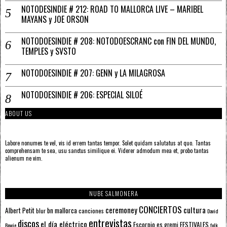
NOTODESINDIE # 212: ROAD TO MALLORCA LIVE – MARIBEL
MAYANS y JOE ORSON
NOTODOESINDIE # 208: NOTODOESCRANC con FIN DEL MUNDO,
TEMPLES y SVSTO
NOTODOESINDIE # 207: GENN y LA MILAGROSA
NOTODOESINDIE # 206: ESPECIAL SILOÉ
ABOUT US
Labore nonumes te vel, vis id errem tantas tempor. Solet quidam salutatus at quo. Tantas
comprehensam te sea, usu sanctus similique ei. Viderer admodum mea et, probo tantas
alienum ne vim.
NUBE SALMONERA
CONCIERTOS
ceremoney
cultura
Albert Petit
bn mallorca
blur
canciones
David
entrevistas
discos
el día eléctrico
Escorpio
FESTIVALES
es gremi
Bowie
folk