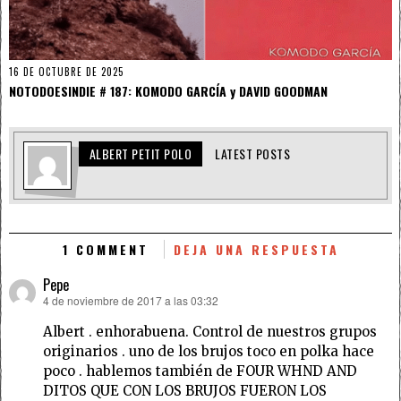
16 DE OCTUBRE DE 2025
NOTODOESINDIE # 187: KOMODO GARCÍA y DAVID GOODMAN
ALBERT PETIT POLO
LATEST POSTS
1 COMMENT
DEJA UNA RESPUESTA
Pepe
4 de noviembre de 2017 a las 03:32
dice:
Albert . enhorabuena. Control de nuestros grupos
originarios . uno de los brujos toco en polka hace
poco . hablemos también de FOUR WHND AND
DITOS QUE CON LOS BRUJOS FUERON LOS