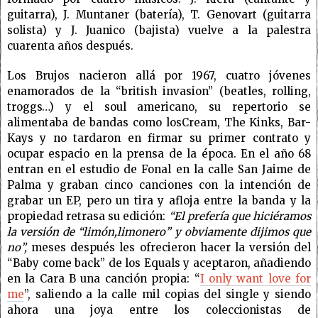
guitarra), J. Muntaner (batería), T. Genovart (guitarra
solista) y J. Juanico (bajista) vuelve a la palestra
cuarenta años después.
Los
Brujos
nacieron allá por 1967, cuatro jóvenes
enamorados de la “british invasion” (beatles, rolling,
troggs…) y el soul americano, su repertorio se
alimentaba de bandas como
los
Cream, The Kinks, Bar-
Kays y no tardaron en firmar su primer contrato y
ocupar espacio en la prensa de la época. En el año 68
entran en el estudio de Fonal en la calle San Jaime de
Palma y graban cinco canciones con la intención de
grabar un EP, pero un tira y afloja entre la banda y la
propiedad retrasa su edición:
“El prefería que hiciéramos
la versión de “limón,limonero” y obviamente dijimos que
no”,
meses después les ofrecieron hacer la versión del
“Baby come back” de
los
Equals y aceptaron, añadiendo
en la Cara B una canción propia: “
I only want love for
me
”, saliendo a la calle mil copias del single y siendo
ahora una joya entre
los
coleccionistas de