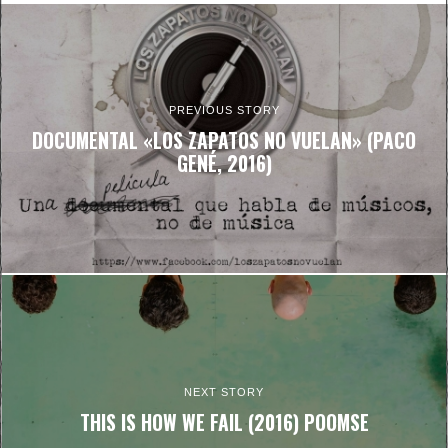
PREVIOUS STORY
DOCUMENTAL «LOS ZAPATOS NO VUELAN» (PACO
GENÉ, 2016)
NEXT STORY
THIS IS HOW WE FAIL (2016) POOMSE