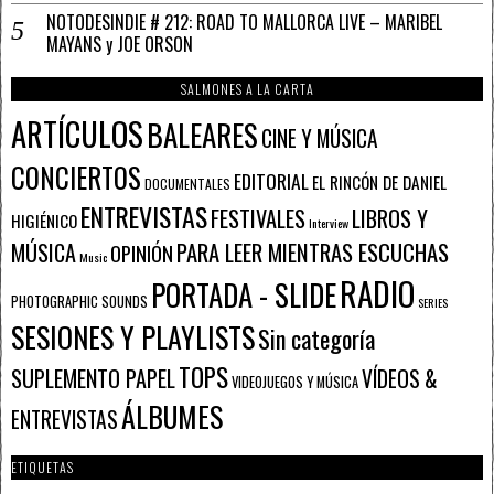
NOTODESINDIE # 212: ROAD TO MALLORCA LIVE – MARIBEL
MAYANS y JOE ORSON
SALMONES A LA CARTA
ARTÍCULOS
BALEARES
CINE Y MÚSICA
CONCIERTOS
EDITORIAL
EL RINCÓN DE DANIEL
DOCUMENTALES
ENTREVISTAS
FESTIVALES
LIBROS Y
HIGIÉNICO
Interview
PARA LEER MIENTRAS ESCUCHAS
MÚSICA
OPINIÓN
Music
RADIO
PORTADA - SLIDE
PHOTOGRAPHIC SOUNDS
SERIES
SESIONES Y PLAYLISTS
Sin categoría
TOPS
SUPLEMENTO PAPEL
VÍDEOS &
VIDEOJUEGOS Y MÚSICA
ÁLBUMES
ENTREVISTAS
ETIQUETAS