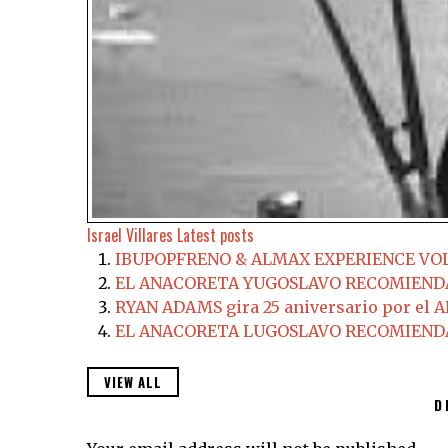
Israel Villares
Latest posts
IBUPOPFRENO & ALMAX EXPERIENCE VOL
EL ANACORETA YUGOSLAVO RECOMIENDA
RYAN ADAMS gira 25 aniversario por e
EL ANACORETA LUGOSLAVO RECOMIENDA;
VIEW ALL
D