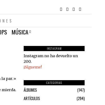
ONES
OPS
MÚSICA
INSTAGRAM
Instagram no ha devuelto un
200.
¡Sígueme!
 la par.»
CATEGORIAS
ÁLBUMES
147
e mierda.
ARTÍCULOS
294