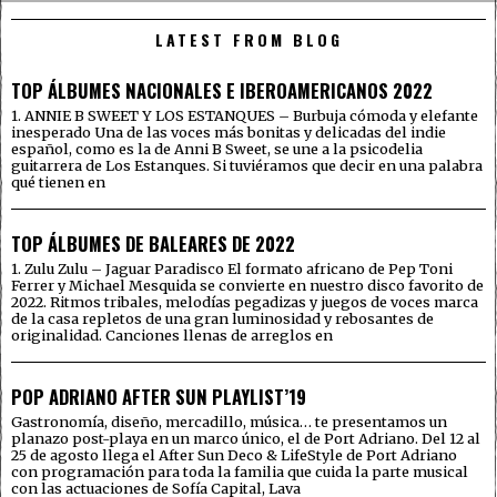
LATEST FROM BLOG
TOP ÁLBUMES NACIONALES E IBEROAMERICANOS 2022
1. ANNIE B SWEET Y LOS ESTANQUES – Burbuja cómoda y elefante
inesperado Una de las voces más bonitas y delicadas del indie
español, como es la de Anni B Sweet, se une a la psicodelia
guitarrera de Los Estanques. Si tuviéramos que decir en una palabra
qué tienen en
TOP ÁLBUMES DE BALEARES DE 2022
1. Zulu Zulu – Jaguar Paradisco El formato africano de Pep Toni
Ferrer y Michael Mesquida se convierte en nuestro disco favorito de
2022. Ritmos tribales, melodías pegadizas y juegos de voces marca
de la casa repletos de una gran luminosidad y rebosantes de
originalidad. Canciones llenas de arreglos en
POP ADRIANO AFTER SUN PLAYLIST’19
Gastronomía, diseño, mercadillo, música… te presentamos un
planazo post-playa en un marco único, el de Port Adriano. Del 12 al
25 de agosto llega el After Sun Deco & LifeStyle de Port Adriano
con programación para toda la familia que cuida la parte musical
con las actuaciones de Sofía Capital, Lava