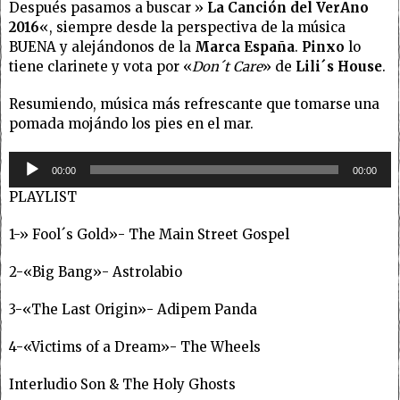
Después pasamos a buscar »
La Canción del VerAno
2016
«, siempre desde la perspectiva de la música
BUENA y alejándonos de la
Marca España
.
Pinxo
lo
tiene clarinete y vota por «
Don´t Care
» de
Lili´s House
.
Resumiendo, música más refrescante que tomarse una
pomada mojándo los pies en el mar.
Reproductor
00:00
00:00
de
PLAYLIST
audio
1-» Fool´s Gold»- The Main Street Gospel
2-«Big Bang»- Astrolabio
3-«The Last Origin»- Adipem Panda
4-«Victims of a Dream»- The Wheels
Interludio Son & The Holy Ghosts