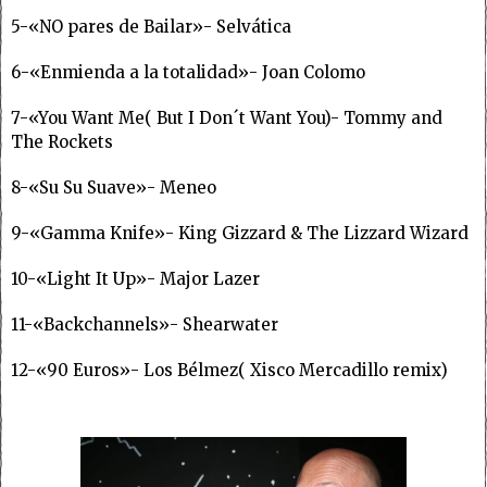
5-«NO pares de Bailar»- Selvática
6-«Enmienda a la totalidad»- Joan Colomo
7-«You Want Me( But I Don´t Want You)- Tommy and
The Rockets
8-«Su Su Suave»- Meneo
9-«Gamma Knife»- King Gizzard & The Lizzard Wizard
10-«Light It Up»- Major Lazer
11-«Backchannels»- Shearwater
12-«90 Euros»- Los Bélmez( Xisco Mercadillo remix)