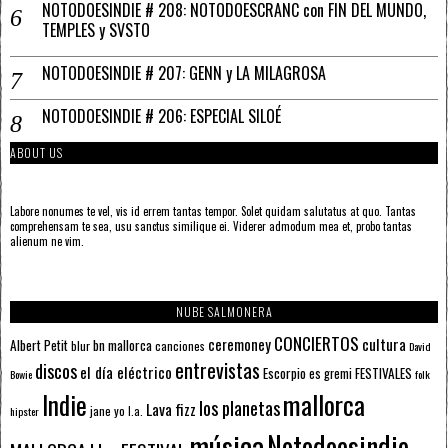
NOTODOESINDIE # 208: NOTODOESCRANC con FIN DEL MUNDO,
TEMPLES y SVSTO
NOTODOESINDIE # 207: GENN y LA MILAGROSA
NOTODOESINDIE # 206: ESPECIAL SILOÉ
ABOUT US
Labore nonumes te vel, vis id errem tantas tempor. Solet quidam salutatus at quo. Tantas
comprehensam te sea, usu sanctus similique ei. Viderer admodum mea et, probo tantas
alienum ne vim.
NUBE SALMONERA
CONCIERTOS
ceremoney
cultura
Albert Petit
bn mallorca
blur
canciones
David
entrevistas
discos
el día eléctrico
Escorpio
FESTIVALES
es gremi
Bowie
folk
mallorca
Indie
los planetas
Lava fizz
jane yo
l.a.
hipster
música
Notodoesindie