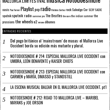
MALLORCA LIve FESTIVAL
radio
Playlist
pop
rock
Salvatge Cor
oasis
SEXY SADIE
Pau Forner
Relatos Cortos
sputnik radio
The Beatles
sputnik
the
the indian summer
summer pie
the cure
the wheels
u2
álbumes
prussians
verano
ENTRADAS RECIENTES
Del pogo británico al ‘mainstream’ de masas: el Mallorca Live
Occident borda su edición más mutante y plural.
NOTODOESINDIE # 214: ESPECIAL MALLORCA LIVE OCCIDENT con
UMBRA, LEÓN BENAVENTE y KAISER CHIEFS
NOTODOESINDIE # 213: ESPECIAL MALLORCA LIVE OCCIDENT con
CARMEN y MARÍA, DMASSO y STANDSTILL
LA ESCENA MUSICAL BALEAR EN EL MALLORCA LIVE OCCIDENT. pt1
NOTODESINDIE # 212: ROAD TO MALLORCA LIVE – MARIBEL
MAYANS y JOE ORSON