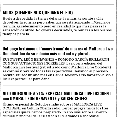
ADIÓS (SIEMPRE NOS QUEDARÁ EL FIB)
Huele a despedida, la tienes delante, la miras, te sonríe y tú le
devuelves la sonrisa pero sabes que se está acabando… Mezcla de
ternura, agradecimiento pero en realidad lo que más pesa es la
sensación de alivio. No quieres decir adiós, te remites a los buenos
tiempos pero la
Del pogo británico al ‘mainstream’ de masas: el Mallorca Live
Occident borda su edición más mutante y plural.
RUSOWSKY, LEÓN BENAVENTE y KOMODO GARCÍA BRILLARON
CON SUS ACTUACIONES INCREÍBLES. La novena edición del
Mallorca Live Festival (rebautizado como Mallorca Live Occident)
se coronó y reventó todas las expectativas llenando el precioso
recinto situado un año más en Calvià. Nuestro sitio favorito volvió a
lucir espectacular para dar el
NOTODOESINDIE # 214: ESPECIAL MALLORCA LIVE OCCIDENT
con UMBRA, LEÓN BENAVENTE y KAISER CHIEFS
Último especial de Notodoesindie sobre el MALLORCA LIVE
OCCIDENT en Cultura Oberta radio. Tercer programa de los tres
especiales que te hemos preparado un año más sobre el evento
cultural principal de la isla y con el que vamos a abordar el