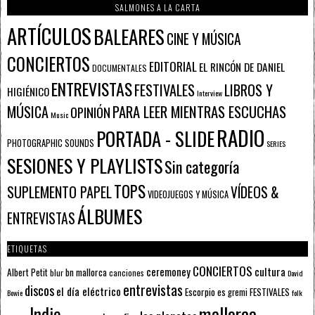
SALMONES A LA CARTA
ARTÍCULOS
BALEARES
CINE Y MÚSICA
CONCIERTOS
EDITORIAL
EL RINCÓN DE DANIEL
DOCUMENTALES
ENTREVISTAS
FESTIVALES
LIBROS Y
HIGIÉNICO
Interview
PARA LEER MIENTRAS ESCUCHAS
MÚSICA
OPINIÓN
Music
RADIO
PORTADA - SLIDE
PHOTOGRAPHIC SOUNDS
SERIES
SESIONES Y PLAYLISTS
Sin categoría
TOPS
SUPLEMENTO PAPEL
VÍDEOS &
VIDEOJUEGOS Y MÚSICA
ÁLBUMES
ENTREVISTAS
ETIQUETAS
CONCIERTOS
ceremoney
cultura
Albert Petit
bn mallorca
blur
canciones
David
entrevistas
discos
el día eléctrico
Escorpio
FESTIVALES
es gremi
Bowie
folk
mallorca
Indie