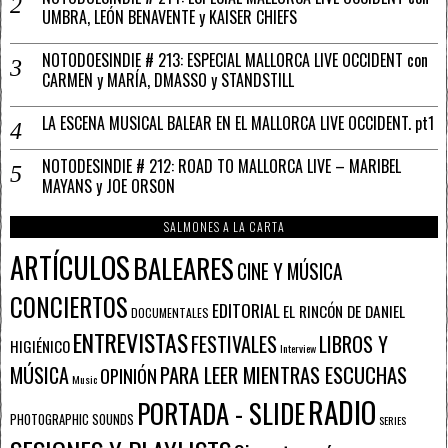
UMBRA, LEÓN BENAVENTE y KAISER CHIEFS
NOTODOESINDIE # 213: ESPECIAL MALLORCA LIVE OCCIDENT con
CARMEN y MARÍA, DMASSO y STANDSTILL
LA ESCENA MUSICAL BALEAR EN EL MALLORCA LIVE OCCIDENT. pt1
NOTODESINDIE # 212: ROAD TO MALLORCA LIVE – MARIBEL
MAYANS y JOE ORSON
SALMONES A LA CARTA
ARTÍCULOS
BALEARES
CINE Y MÚSICA
CONCIERTOS
EDITORIAL
EL RINCÓN DE DANIEL
DOCUMENTALES
ENTREVISTAS
FESTIVALES
LIBROS Y
HIGIÉNICO
Interview
PARA LEER MIENTRAS ESCUCHAS
MÚSICA
OPINIÓN
Music
RADIO
PORTADA - SLIDE
PHOTOGRAPHIC SOUNDS
SERIES