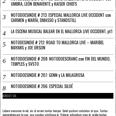
UMBRA, LEÓN BENAVENTE y KAISER CHIEFS
NOTODOESINDIE # 213: ESPECIAL MALLORCA LIVE OCCIDENT con
CARMEN y MARÍA, DMASSO y STANDSTILL
LA ESCENA MUSICAL BALEAR EN EL MALLORCA LIVE OCCIDENT. pt1
NOTODESINDIE # 212: ROAD TO MALLORCA LIVE – MARIBEL
MAYANS y JOE ORSON
NOTODOESINDIE # 208: NOTODOESCRANC con FIN DEL MUNDO,
TEMPLES y SVSTO
NOTODOESINDIE # 207: GENN y LA MILAGROSA
NOTODOESINDIE # 206: ESPECIAL SILOÉ
ABOUT US
Labore nonumes te vel, vis id errem tantas tempor. Solet quidam salutatus at quo. Tantas
comprehensam te sea, usu sanctus similique ei. Viderer admodum mea et, probo tantas