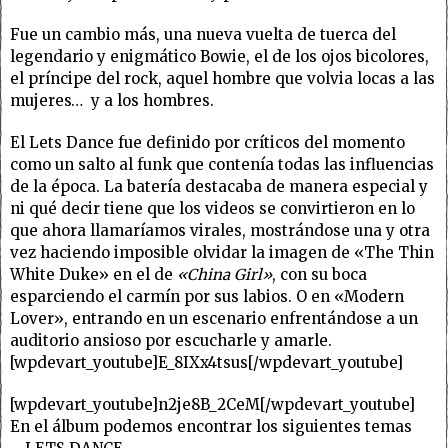
Fue un cambio más, una nueva vuelta de tuerca del
legendario y enigmático Bowie, el de los ojos bicolores,
el príncipe del rock, aquel hombre que volvia locas a las
mujeres… y a los hombres.
El Lets Dance fue definido por críticos del momento
como un salto al funk que contenía todas las influencias
de la época. La batería destacaba de manera especial y
ni qué decir tiene que los videos se convirtieron en lo
que ahora llamaríamos virales, mostrándose una y otra
vez haciendo imposible olvidar la imagen de «The Thin
White Duke» en el de
«China Girl»
, con su boca
esparciendo el carmín por sus labios. O en «Modern
Lover», entrando en un escenario enfrentándose a un
auditorio ansioso por escucharle y amarle.
[wpdevart_youtube]E_8IXx4tsus[/wpdevart_youtube]
[wpdevart_youtube]n2je8B_2CeM[/wpdevart_youtube]
En el álbum podemos encontrar los siguientes temas