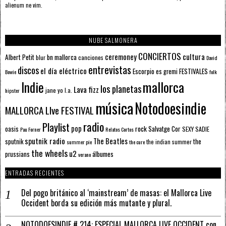
alienum ne vim.
NUBE SALMONERA
CONCIERTOS
ceremoney
cultura
Albert Petit
bn mallorca
blur
canciones
David
entrevistas
discos
el día eléctrico
Escorpio
FESTIVALES
es gremi
Bowie
folk
mallorca
Indie
los planetas
Lava fizz
jane yo
l.a.
hipster
música
Notodoesindie
MALLORCA LIve FESTIVAL
radio
Playlist
pop
rock
Salvatge Cor
oasis
SEXY SADIE
Pau Forner
Relatos Cortos
sputnik radio
The Beatles
sputnik
the
the indian summer
summer pie
the cure
the wheels
u2
álbumes
prussians
verano
ENTRADAS RECIENTES
Del pogo británico al ‘mainstream’ de masas: el Mallorca Live
Occident borda su edición más mutante y plural.
NOTODOESINDIE # 214: ESPECIAL MALLORCA LIVE OCCIDENT con