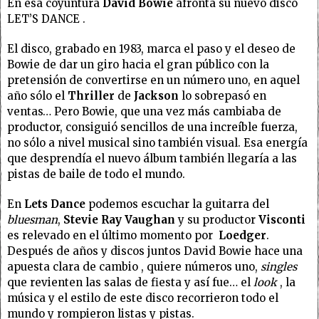
En esa coyuntura
David Bowie
afronta su nuevo disco
LET’S DANCE .
El disco, grabado en 1983, marca el paso y el deseo de
Bowie de dar un giro hacia el gran público con la
pretensión de convertirse en un número uno, en aquel
año sólo el
Thriller
de
Jackson
lo sobrepasó en
ventas… Pero Bowie, que una vez más cambiaba de
productor, consiguió sencillos de una increíble fuerza,
no sólo a nivel musical sino también visual. Esa energía
que desprendía el nuevo álbum también llegaría a las
pistas de baile de todo el mundo.
En
Lets Dance
podemos escuchar la guitarra del
bluesman
,
Stevie Ray Vaughan
y su productor
Visconti
es relevado en el último momento por
Loedger
.
Después de años y discos juntos David Bowie hace una
apuesta clara de cambio , quiere números uno,
singles
que revienten las salas de fiesta y así fue… el
look
, la
música y el estilo de este disco recorrieron todo el
mundo y rompieron listas y pistas.