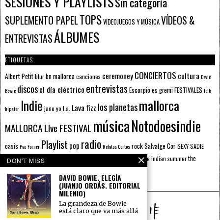
SESIONES Y PLAYLISTS
Sin categoría
TOPS
SUPLEMENTO PAPEL
VÍDEOS &
VIDEOJUEGOS Y MÚSICA
ÁLBUMES
ENTREVISTAS
ETIQUETAS
CONCIERTOS
ceremoney
cultura
Albert Petit
bn mallorca
blur
canciones
David
entrevistas
discos
el día eléctrico
Escorpio
FESTIVALES
es gremi
Bowie
folk
mallorca
Indie
los planetas
Lava fizz
jane yo
l.a.
hipster
música
Notodoesindie
MALLORCA LIve FESTIVAL
radio
Playlist
pop
rock
Salvatge Cor
oasis
SEXY SADIE
Pau Forner
Relatos Cortos
sputnik radio
The Beatles
sputnik
the
the indian summer
summer pie
the cure
DON'T MISS
the wheels
u2
álbumes
prussians
verano
DAVID BOWIE. ELEGÍA
(JUANJO ORDÁS. EDITORIAL
MILENIO)
La grandeza de Bowie
está claro que va más allá