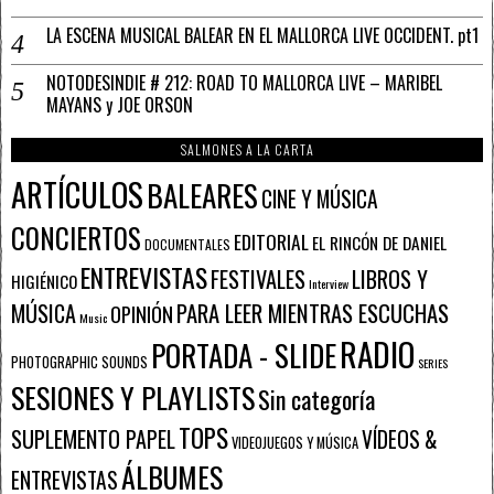
LA ESCENA MUSICAL BALEAR EN EL MALLORCA LIVE OCCIDENT. pt1
NOTODESINDIE # 212: ROAD TO MALLORCA LIVE – MARIBEL
MAYANS y JOE ORSON
SALMONES A LA CARTA
ARTÍCULOS
BALEARES
CINE Y MÚSICA
CONCIERTOS
EDITORIAL
EL RINCÓN DE DANIEL
DOCUMENTALES
ENTREVISTAS
FESTIVALES
LIBROS Y
HIGIÉNICO
Interview
PARA LEER MIENTRAS ESCUCHAS
MÚSICA
OPINIÓN
Music
RADIO
PORTADA - SLIDE
PHOTOGRAPHIC SOUNDS
SERIES
SESIONES Y PLAYLISTS
Sin categoría
TOPS
SUPLEMENTO PAPEL
VÍDEOS &
VIDEOJUEGOS Y MÚSICA
ÁLBUMES
ENTREVISTAS