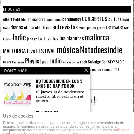
ETIQUETAS
CONCIERTOS
ceremoney
cultura
Albert Petit
bn mallorca
blur
canciones
David
entrevistas
discos
el día eléctrico
Escorpio
FESTIVALES
es gremi
Bowie
folk
mallorca
Indie
los planetas
Lava fizz
jane yo
l.a.
hipster
música
Notodoesindie
MALLORCA LIve FESTIVAL
radio
Playlist
pop
rock
Salvatge Cor
oasis
SEXY SADIE
Pau Forner
Relatos Cortos
sputnik radio
The Beatles
sputnik
the
the indian summer
summer pie
the cure
DON'T MISS
the wheels
u2
álbumes
prussians
verano
NOTODOESINDIE EN LOS 5
AÑOS DE RAPITBOOK
El jueves 10 de noviembre
nuestro libro estará en el
quinto
EL LIBRO DE
Uso de cookies
NOTODOESINDIE YA ESTÁ
AQUÍ
Este sitio web utiliza cookies para que usted tenga la mejor experiencia de
© 2014 Todos los derechos reservados.
usuario. Si continúa navegando está dando su consentimiento para la
Notodoesindie recopila
aceptación de las mencionadas cookies y la aceptación de nuestra
política de
en un libro una selección
cookies
, pinche el enlace para mayor información.