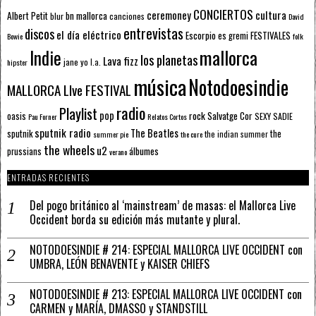
CONCIERTOS
ceremoney
cultura
Albert Petit
bn mallorca
blur
canciones
David
entrevistas
discos
el día eléctrico
Escorpio
FESTIVALES
es gremi
Bowie
folk
mallorca
Indie
los planetas
Lava fizz
jane yo
l.a.
hipster
música
Notodoesindie
MALLORCA LIve FESTIVAL
radio
Playlist
pop
rock
Salvatge Cor
oasis
SEXY SADIE
Pau Forner
Relatos Cortos
sputnik radio
The Beatles
sputnik
the
the indian summer
summer pie
the cure
the wheels
u2
álbumes
prussians
verano
ENTRADAS RECIENTES
Del pogo británico al ‘mainstream’ de masas: el Mallorca Live
Occident borda su edición más mutante y plural.
NOTODOESINDIE # 214: ESPECIAL MALLORCA LIVE OCCIDENT con
UMBRA, LEÓN BENAVENTE y KAISER CHIEFS
NOTODOESINDIE # 213: ESPECIAL MALLORCA LIVE OCCIDENT con
CARMEN y MARÍA, DMASSO y STANDSTILL