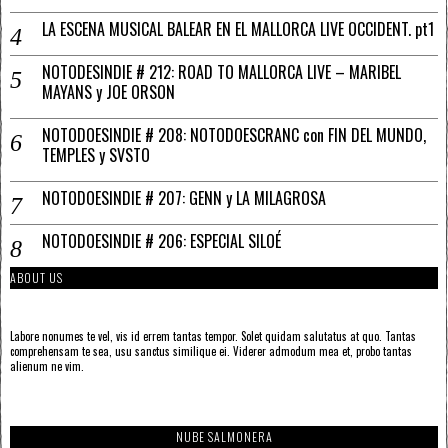
LA ESCENA MUSICAL BALEAR EN EL MALLORCA LIVE OCCIDENT. pt1
NOTODESINDIE # 212: ROAD TO MALLORCA LIVE – MARIBEL
MAYANS y JOE ORSON
NOTODOESINDIE # 208: NOTODOESCRANC con FIN DEL MUNDO,
TEMPLES y SVSTO
NOTODOESINDIE # 207: GENN y LA MILAGROSA
NOTODOESINDIE # 206: ESPECIAL SILOÉ
ABOUT US
Labore nonumes te vel, vis id errem tantas tempor. Solet quidam salutatus at quo. Tantas
comprehensam te sea, usu sanctus similique ei. Viderer admodum mea et, probo tantas
alienum ne vim.
NUBE SALMONERA