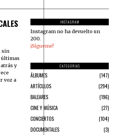
CALES
INSTAGRAM
Instagram no ha devuelto un
200.
¡Sígueme!
 sin
s últimas
 atrás y
CATEGORIAS
rece
ÁLBUMES
147
r voz a
ARTÍCULOS
294
BALEARES
196
CINE Y MÚSICA
27
CONCIERTOS
104
DOCUMENTALES
3