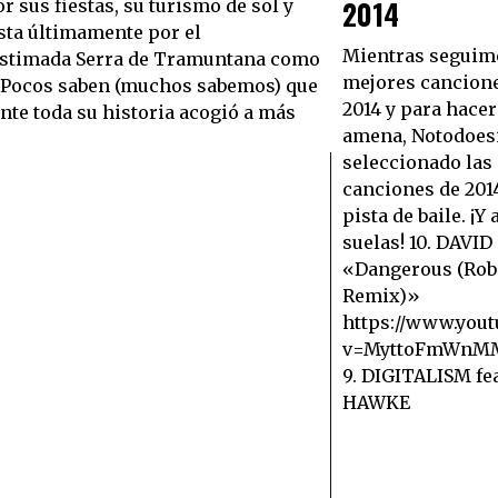
2014
 sus fiestas, su turismo de sol y
asta últimamente por el
Mientras seguimo
 estimada Serra de Tramuntana como
mejores cancione
 Pocos saben (muchos sabemos) que
2014 y para hacer
nte toda su historia acogió a más
amena, Notodoes
seleccionado las
canciones de 2014
pista de baile. ¡Y
suelas! 10. DAVI
«Dangerous (Rob
Remix)»
https://www.you
v=MyttoFmWnMM
9. DIGITALISM f
HAWKE