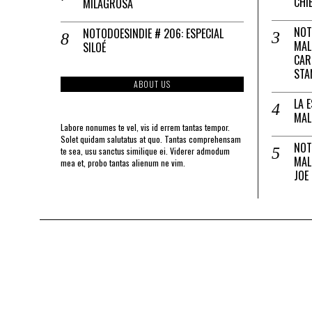
CHI
MILAGROSA
NOT
NOTODOESINDIE # 206: ESPECIAL
MAL
SILOÉ
CAR
STA
ABOUT US
LA 
MAL
Labore nonumes te vel, vis id errem tantas tempor.
Solet quidam salutatus at quo. Tantas comprehensam
NOT
te sea, usu sanctus similique ei. Viderer admodum
MAL
mea et, probo tantas alienum ne vim.
JOE