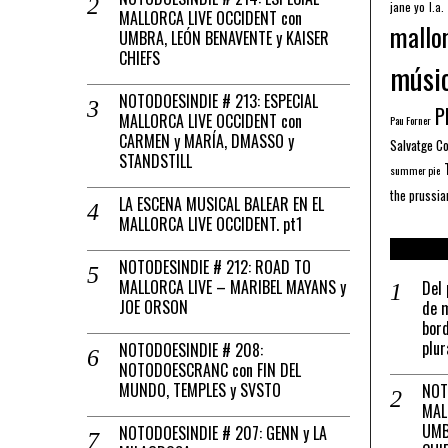
jane yo
l.a.
MALLORCA LIVE OCCIDENT con
mallo
UMBRA, LEÓN BENAVENTE y KAISER
CHIEFS
músi
NOTODOESINDIE # 213: ESPECIAL
Pl
MALLORCA LIVE OCCIDENT con
Pau Forner
CARMEN y MARÍA, DMASSO y
Salvatge C
STANDSTILL
summer pie
the prussia
LA ESCENA MUSICAL BALEAR EN EL
MALLORCA LIVE OCCIDENT. pt1
NOTODESINDIE # 212: ROAD TO
MALLORCA LIVE – MARIBEL MAYANS y
Del 
JOE ORSON
de m
bord
plur
NOTODOESINDIE # 208:
NOTODOESCRANC con FIN DEL
MUNDO, TEMPLES y SVSTO
NOT
MAL
UMB
NOTODOESINDIE # 207: GENN y LA