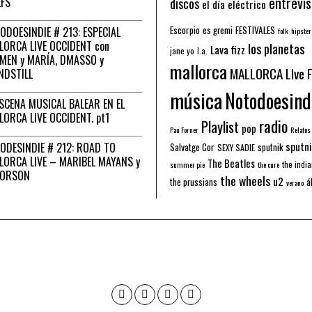
entrevis
EFS
discos
el día eléctrico
Escorpio
FESTIVALES
ODOESINDIE # 213: ESPECIAL
es gremi
folk
hipster
LORCA LIVE OCCIDENT con
los planetas
Lava fizz
jane yo
l.a.
MEN y MARÍA, DMASSO y
mallorca
MALLORCA LIve 
NDSTILL
música
Notodoesind
ESCENA MUSICAL BALEAR EN EL
LORCA LIVE OCCIDENT. pt1
radio
Playlist
pop
Pau Forner
Relatos
sputni
ODESINDIE # 212: ROAD TO
Salvatge Cor
sputnik
SEXY SADIE
LORCA LIVE – MARIBEL MAYANS y
The Beatles
the indi
summer pie
the cure
 ORSON
the wheels
u2
á
the prussians
verano