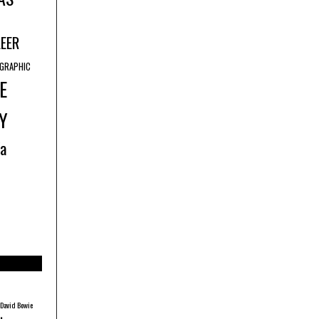
LEER
GRAPHIC
E
Y
ía
David Bowie