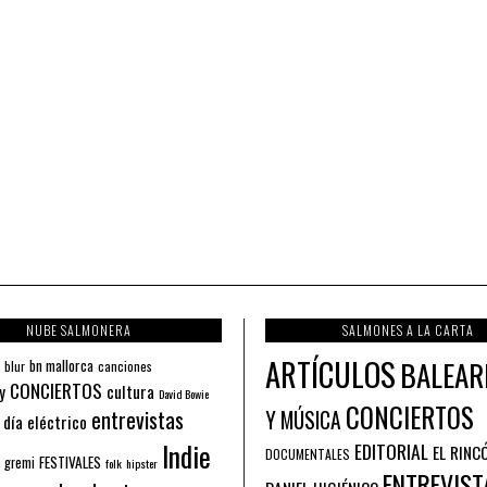
NUBE SALMONERA
SALMONES A LA CARTA
ARTÍCULOS
BALEAR
bn mallorca
blur
canciones
CONCIERTOS
y
cultura
David Bowie
CONCIERTOS
entrevistas
Y MÚSICA
 día eléctrico
Indie
EDITORIAL
EL RINC
DOCUMENTALES
FESTIVALES
 gremi
folk
hipster
ENTREVIST