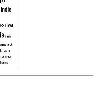
tas
Indie
FESTIVAL
ie
oasis
rock
 Cortos
k radio
an summer
lbumes