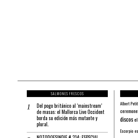
SALMONES FRESCOS
Albert Petit
Del pogo británico al ‘mainstream’
ceremone
de masas: el Mallorca Live Occident
borda su edición más mutante y
discos
el
plural.
Escorpio
es
NOTODOESINDIE # 214: ESPECIAL