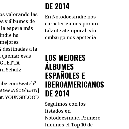
DE 2014
s valorando las
En Notodoesindie nos
s y álbumes de
caracterizamos por un
 la espera más
talante atemporal, sin
indie ha
embargo nos apetecía
 mejores
 destinadas a la
LOS MEJORES
 a quemar esas
D GUETTA
ÁLBUMES
in Schulz
ESPAÑOLES E
IBEROAMERICANOS
tube.com/watch?
&w=560&h=315]
DE 2014
eat. YOUNGBLOOD
Seguimos con los
listados en
Notodoesindie. Primero
hicimos el Top 10 de