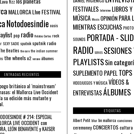
los planetas
DANIEL HIGIÉNICO
Lava fizz
FESTIVALES
LIBROS Y
rca
MALLORCA LIve FESTIVAL
Interview
PARA 
MÚSICA
OPINIÓN
ca
Music
Notodoesindie
MIENTRAS ESCUCHAS
oasis
PHOTO
radio
aylist
PORTADA - SLID
pop
rock
Relatos Cortos
SOUNDS
sputnik radio
or
sputnik
SEXY SADIE
RADIO
SESIONES 
The Beatles
the indian summer
the cure
SERIES
the wheels
u2
álbumes
ns
PLAYLISTS
verano
Sin categor
TOPS
SUPLEMENTO PAPEL
ENTRADAS RECIENTES
VÍDEOS &
VIDEOJUEGOS Y MÚSICA
pogo británico al ‘mainstream’
ÁLBUMES
asas: el Mallorca Live Occident
ENTREVISTAS
a su edición más mutante y
al.
ETIQUETAS
ODOESINDIE # 214: ESPECIAL
Albert Petit
bn mallorca
blur
canciones
LORCA LIVE OCCIDENT con
CONCIERTOS
ceremoney
cultura
RA, LEÓN BENAVENTE y KAISER