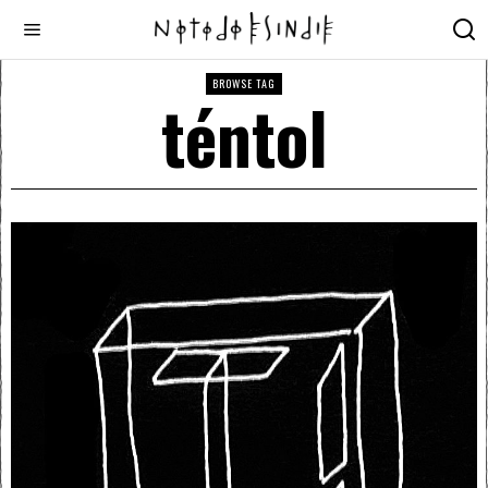
BROWSE TAG
téntol