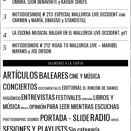
UMBRA, LEÓN BENAVENTE y KAISER CHIEFS
NOTODOESINDIE # 213: ESPECIAL MALLORCA LIVE OCCIDENT con
CARMEN y MARÍA, DMASSO y STANDSTILL
LA ESCENA MUSICAL BALEAR EN EL MALLORCA LIVE OCCIDENT. pt1
NOTODESINDIE # 212: ROAD TO MALLORCA LIVE – MARIBEL
MAYANS y JOE ORSON
SALMONES A LA CARTA
ARTÍCULOS
BALEARES
CINE Y MÚSICA
CONCIERTOS
EDITORIAL
EL RINCÓN DE DANIEL
DOCUMENTALES
ENTREVISTAS
FESTIVALES
LIBROS Y
HIGIÉNICO
Interview
PARA LEER MIENTRAS ESCUCHAS
MÚSICA
OPINIÓN
Music
RADIO
PORTADA - SLIDE
PHOTOGRAPHIC SOUNDS
SERIES
SESIONES Y PLAYLISTS
Sin categoría