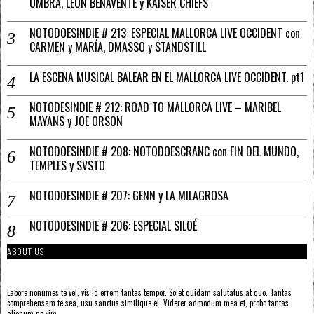
UMBRA, LEÓN BENAVENTE y KAISER CHIEFS
NOTODOESINDIE # 213: ESPECIAL MALLORCA LIVE OCCIDENT con
CARMEN y MARÍA, DMASSO y STANDSTILL
LA ESCENA MUSICAL BALEAR EN EL MALLORCA LIVE OCCIDENT. pt1
NOTODESINDIE # 212: ROAD TO MALLORCA LIVE – MARIBEL
MAYANS y JOE ORSON
NOTODOESINDIE # 208: NOTODOESCRANC con FIN DEL MUNDO,
TEMPLES y SVSTO
NOTODOESINDIE # 207: GENN y LA MILAGROSA
NOTODOESINDIE # 206: ESPECIAL SILOÉ
ABOUT US
Labore nonumes te vel, vis id errem tantas tempor. Solet quidam salutatus at quo. Tantas
comprehensam te sea, usu sanctus similique ei. Viderer admodum mea et, probo tantas
alienum ne vim.