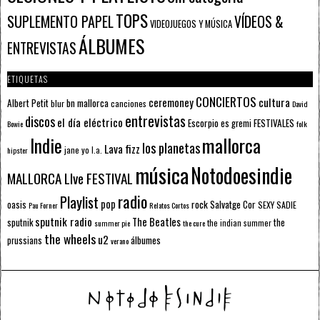
TOPS
SUPLEMENTO PAPEL
VÍDEOS &
VIDEOJUEGOS Y MÚSICA
ÁLBUMES
ENTREVISTAS
ETIQUETAS
CONCIERTOS
ceremoney
cultura
Albert Petit
bn mallorca
blur
canciones
David
entrevistas
discos
el día eléctrico
Escorpio
FESTIVALES
es gremi
Bowie
folk
mallorca
Indie
los planetas
Lava fizz
jane yo
l.a.
hipster
música
Notodoesindie
MALLORCA LIve FESTIVAL
radio
Playlist
pop
rock
Salvatge Cor
oasis
SEXY SADIE
Pau Forner
Relatos Cortos
sputnik radio
The Beatles
sputnik
the
the indian summer
summer pie
the cure
the wheels
u2
álbumes
prussians
verano