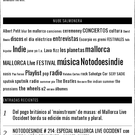
NUBE SALMONERA
CONCIERTOS
ceremoney
cultura
Albert Petit
bn mallorca
blur
canciones
David
entrevistas
discos
el día eléctrico
Escorpio
FESTIVALES
es gremi
Bowie
folk
mallorca
Indie
los planetas
Lava fizz
jane yo
l.a.
hipster
música
Notodoesindie
MALLORCA LIve FESTIVAL
radio
Playlist
pop
rock
Salvatge Cor
oasis
SEXY SADIE
Pau Forner
Relatos Cortos
sputnik radio
The Beatles
sputnik
the
the indian summer
summer pie
the cure
the wheels
u2
álbumes
prussians
verano
ENTRADAS RECIENTES
Del pogo británico al ‘mainstream’ de masas: el Mallorca Live
Occident borda su edición más mutante y plural.
NOTODOESINDIE # 214: ESPECIAL MALLORCA LIVE OCCIDENT con