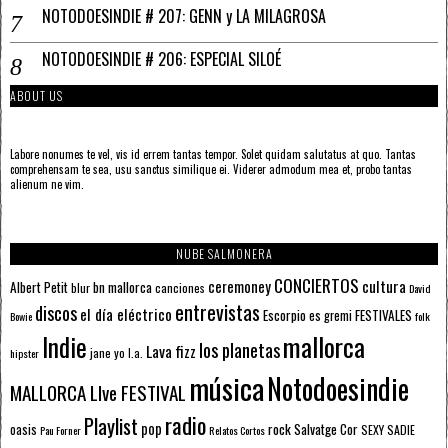
NOTODOESINDIE # 207: GENN y LA MILAGROSA
NOTODOESINDIE # 206: ESPECIAL SILOÉ
ABOUT US
Labore nonumes te vel, vis id errem tantas tempor. Solet quidam salutatus at quo. Tantas
comprehensam te sea, usu sanctus similique ei. Viderer admodum mea et, probo tantas
alienum ne vim.
NUBE SALMONERA
CONCIERTOS
ceremoney
cultura
Albert Petit
bn mallorca
blur
canciones
David
entrevistas
discos
el día eléctrico
Escorpio
FESTIVALES
es gremi
Bowie
folk
mallorca
Indie
los planetas
Lava fizz
jane yo
l.a.
hipster
música
Notodoesindie
MALLORCA LIve FESTIVAL
radio
Playlist
pop
rock
Salvatge Cor
oasis
SEXY SADIE
Pau Forner
Relatos Cortos