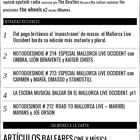
sputnik radio
The Beatles
sputnik
the
the indian summer
summer pie
the cure
the wheels
u2
álbumes
prussians
verano
ENTRADAS RECIENTES
Del pogo británico al ‘mainstream’ de masas: el Mallorca Live
Occident borda su edición más mutante y plural.
NOTODOESINDIE # 214: ESPECIAL MALLORCA LIVE OCCIDENT con
UMBRA, LEÓN BENAVENTE y KAISER CHIEFS
NOTODOESINDIE # 213: ESPECIAL MALLORCA LIVE OCCIDENT con
CARMEN y MARÍA, DMASSO y STANDSTILL
LA ESCENA MUSICAL BALEAR EN EL MALLORCA LIVE OCCIDENT. pt1
NOTODESINDIE # 212: ROAD TO MALLORCA LIVE – MARIBEL
MAYANS y JOE ORSON
SALMONES A LA CARTA
ARTÍCULOS
BALEARES
CINE Y MÚSICA