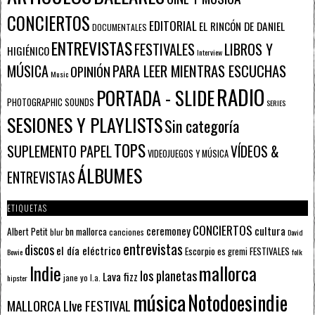
CONCIERTOS
EDITORIAL
EL RINCÓN DE DANIEL
DOCUMENTALES
ENTREVISTAS
FESTIVALES
LIBROS Y
HIGIÉNICO
Interview
PARA LEER MIENTRAS ESCUCHAS
MÚSICA
OPINIÓN
Music
RADIO
PORTADA - SLIDE
PHOTOGRAPHIC SOUNDS
SERIES
SESIONES Y PLAYLISTS
Sin categoría
TOPS
SUPLEMENTO PAPEL
VÍDEOS &
VIDEOJUEGOS Y MÚSICA
ÁLBUMES
ENTREVISTAS
ETIQUETAS
CONCIERTOS
ceremoney
cultura
Albert Petit
bn mallorca
blur
canciones
David
entrevistas
discos
el día eléctrico
Escorpio
FESTIVALES
es gremi
Bowie
folk
mallorca
Indie
los planetas
Lava fizz
jane yo
l.a.
hipster
música
Notodoesindie
MALLORCA LIve FESTIVAL