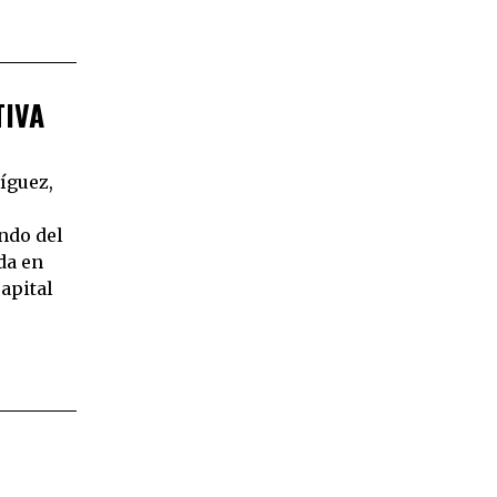
TIVA
íguez,
ndo del
da en
capital