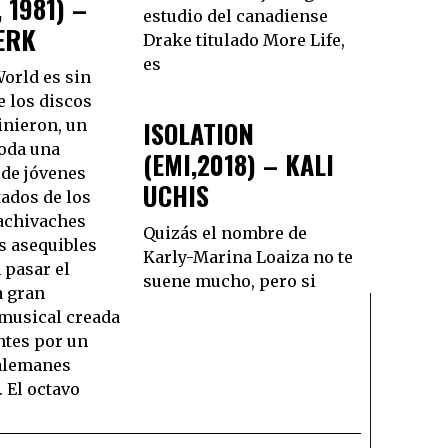
 1981) –
estudio del canadiense
ERK
Drake titulado More Life,
es
orld es sin
e los discos
ISOLATION
inieron, un
toda una
(EMI,2018) – KALI
de jóvenes
UCHIS
tados de los
achivaches
Quizás el nombre de
s asequibles
Karly-Marina Loaiza no te
 pasar el
suene mucho, pero si
a gran
musical creada
ntes por un
alemanes
. El octavo