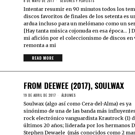
8 DE MAYO DE 2017
SESIONES Y PLAYLISTS
Intentar resumir en 90 minutos todos los tem
discos favoritos de finales de los setenta es u
ardua incluso para un melómano como un ser
[Hay tanta música cojonuda en esa época… ] 
mi afición por el coleccionismo de discos en 
remonta a mi
READ MORE
FROM DEEWEE (2017), SOULWAX
19 DE ABRIL DE 2017
ÁLBUMES
Soulwax (algo así como Cera-del-Alma) es ya
sinónimo de una de las banda más influyentes
rock electrónico vanguardista Krautrock (1) d
últimos 20 años; liderada por los hermanos D
Stephen Dewaele (más conocidos como 2 many