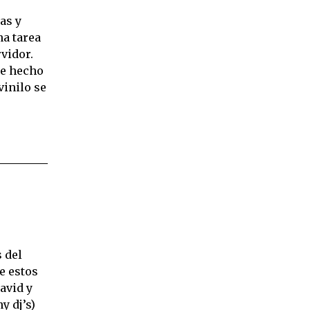
as y
na tarea
vidor.
De hecho
vinilo se
 del
e estos
avid y
 dj’s)