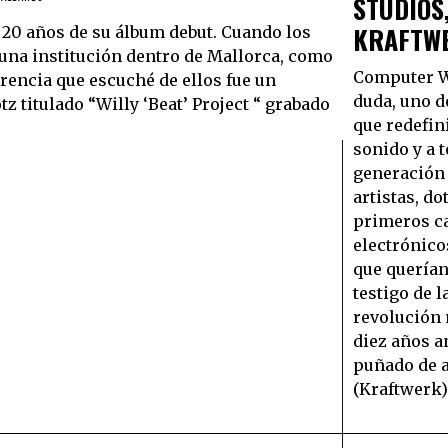
STUDIOS,
KRAFTW
0 años de su álbum debut. Cuando los
a una institución dentro de Mallorca, como
Computer W
erencia que escuché de ellos fue un
duda, uno d
tz titulado “Willy ‘Beat’ Project “ grabado
que redefin
sonido y a 
generación 
artistas, do
primeros c
electrónico
que querían
testigo de l
revolución 
diez años a
puñado de 
(Kraftwerk)