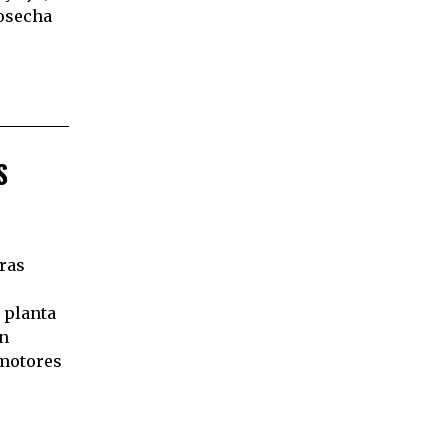
cosecha
S
Tras
e
a planta
en
 motores