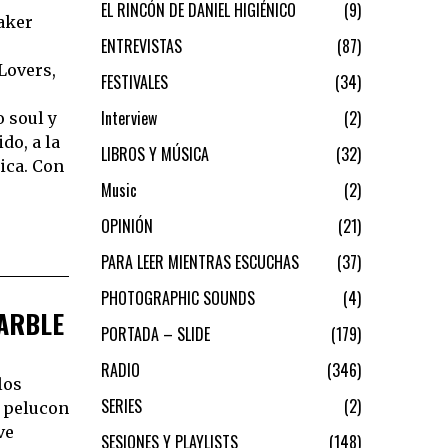
EL RINCÓN DE DANIEL HIGIÉNICO
9
aker
ENTREVISTAS
87
Lovers,
FESTIVALES
34
Interview
2
 soul y
do, a la
LIBROS Y MÚSICA
32
ica. Con
Music
2
OPINIÓN
21
PARA LEER MIENTRAS ESCUCHAS
37
PHOTOGRAPHIC SOUNDS
4
MARBLE
PORTADA – SLIDE
179
RADIO
346
los
SERIES
2
l pelucon
ve
SESIONES Y PLAYLISTS
148