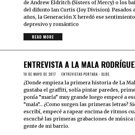
de Andrew Eldritch (Sisters of Mercy) o los ba
del difunto Ian Curtis (Joy Division). Pasados
años, la Generación X heredó ese sentimiento
depresivo y romántico
READ MORE
ENTREVISTA A LA MALA RODRÍGUE
10 DE MAYO DE 2017
ENTREVISTAS
·
PORTADA - SLIDE
¿Donde empieza la primera historia de La Ma
gustaba el graffiti, solía pintar paredes, prim
ponía “maría” muy grande luego empecé a esc
“mala”… ¿Como surgen las primeras letras? S
escribí, empecé a rapear encima de ritmos c
escuché las primeras grabaciones de música 
gente de mi barrio.