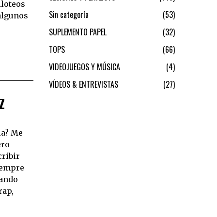
iloteos
Sin categoría
53
 algunos
SUPLEMENTO PAPEL
32
TOPS
66
VIDEOJUEGOS Y MÚSICA
4
VÍDEOS & ENTREVISTAS
27
Z
la? Me
ero
ribir
iempre
uando
rap,