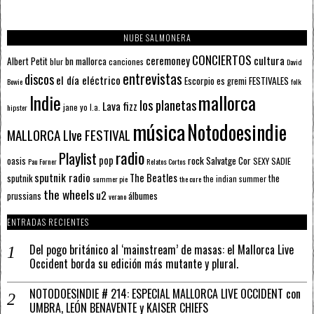
NUBE SALMONERA
CONCIERTOS
ceremoney
cultura
Albert Petit
bn mallorca
blur
canciones
David
entrevistas
discos
el día eléctrico
Escorpio
FESTIVALES
es gremi
Bowie
folk
mallorca
Indie
los planetas
Lava fizz
jane yo
l.a.
hipster
música
Notodoesindie
MALLORCA LIve FESTIVAL
radio
Playlist
pop
rock
Salvatge Cor
oasis
SEXY SADIE
Pau Forner
Relatos Cortos
sputnik radio
The Beatles
sputnik
the
the indian summer
summer pie
the cure
the wheels
u2
álbumes
prussians
verano
ENTRADAS RECIENTES
Del pogo británico al ‘mainstream’ de masas: el Mallorca Live
Occident borda su edición más mutante y plural.
NOTODOESINDIE # 214: ESPECIAL MALLORCA LIVE OCCIDENT con
UMBRA, LEÓN BENAVENTE y KAISER CHIEFS