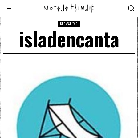
BROWSE TAG
isladencanta