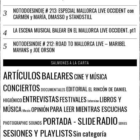
NOTODOESINDIE # 213: ESPECIAL MALLORCA LIVE OCCIDENT con
CARMEN y MARÍA, DMASSO y STANDSTILL
LA ESCENA MUSICAL BALEAR EN EL MALLORCA LIVE OCCIDENT. pt1
NOTODESINDIE # 212: ROAD TO MALLORCA LIVE – MARIBEL
MAYANS y JOE ORSON
SALMONES A LA CARTA
ARTÍCULOS
BALEARES
CINE Y MÚSICA
CONCIERTOS
EDITORIAL
EL RINCÓN DE DANIEL
DOCUMENTALES
ENTREVISTAS
FESTIVALES
LIBROS Y
HIGIÉNICO
Interview
PARA LEER MIENTRAS ESCUCHAS
MÚSICA
OPINIÓN
Music
RADIO
PORTADA - SLIDE
PHOTOGRAPHIC SOUNDS
SERIES
SESIONES Y PLAYLISTS
Sin categoría