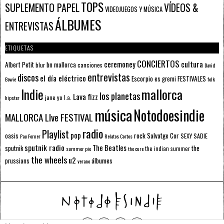
TOPS
SUPLEMENTO PAPEL
VÍDEOS &
VIDEOJUEGOS Y MÚSICA
ÁLBUMES
ENTREVISTAS
ETIQUETAS
CONCIERTOS
ceremoney
cultura
Albert Petit
bn mallorca
blur
canciones
David
entrevistas
discos
el día eléctrico
Escorpio
FESTIVALES
es gremi
Bowie
folk
mallorca
Indie
los planetas
Lava fizz
jane yo
l.a.
hipster
música
Notodoesindie
MALLORCA LIve FESTIVAL
radio
Playlist
pop
rock
Salvatge Cor
oasis
SEXY SADIE
Pau Forner
Relatos Cortos
sputnik radio
The Beatles
sputnik
the
the indian summer
summer pie
the cure
the wheels
u2
álbumes
prussians
verano