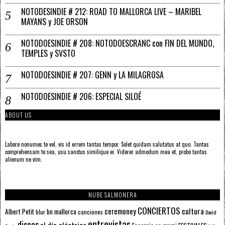
NOTODESINDIE # 212: ROAD TO MALLORCA LIVE – MARIBEL
MAYANS y JOE ORSON
NOTODOESINDIE # 208: NOTODOESCRANC con FIN DEL MUNDO,
TEMPLES y SVSTO
NOTODOESINDIE # 207: GENN y LA MILAGROSA
NOTODOESINDIE # 206: ESPECIAL SILOÉ
ABOUT US
Labore nonumes te vel, vis id errem tantas tempor. Solet quidam salutatus at quo. Tantas
comprehensam te sea, usu sanctus similique ei. Viderer admodum mea et, probo tantas
alienum ne vim.
NUBE SALMONERA
CONCIERTOS
ceremoney
cultura
Albert Petit
bn mallorca
blur
canciones
David
entrevistas
discos
el día eléctrico