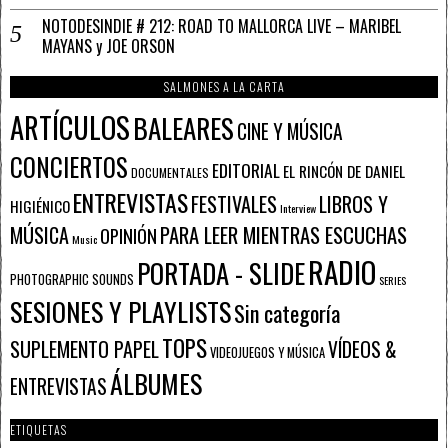
NOTODESINDIE # 212: ROAD TO MALLORCA LIVE – MARIBEL
MAYANS y JOE ORSON
SALMONES A LA CARTA
ARTÍCULOS
BALEARES
CINE Y MÚSICA
CONCIERTOS
EDITORIAL
EL RINCÓN DE DANIEL
DOCUMENTALES
ENTREVISTAS
FESTIVALES
LIBROS Y
HIGIÉNICO
Interview
PARA LEER MIENTRAS ESCUCHAS
MÚSICA
OPINIÓN
Music
RADIO
PORTADA - SLIDE
PHOTOGRAPHIC SOUNDS
SERIES
SESIONES Y PLAYLISTS
Sin categoría
TOPS
SUPLEMENTO PAPEL
VÍDEOS &
VIDEOJUEGOS Y MÚSICA
ÁLBUMES
ENTREVISTAS
ETIQUETAS