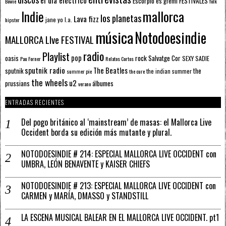
Escorpio
FESTIVALES
es gremi
Bowie
folk
mallorca
Indie
los planetas
Lava fizz
jane yo
l.a.
hipster
música
Notodoesindie
MALLORCA LIve FESTIVAL
radio
Playlist
pop
rock
Salvatge Cor
oasis
SEXY SADIE
Pau Forner
Relatos Cortos
sputnik radio
The Beatles
sputnik
the
the indian summer
summer pie
the cure
the wheels
u2
álbumes
prussians
verano
ENTRADAS RECIENTES
Del pogo británico al ‘mainstream’ de masas: el Mallorca Live
Occident borda su edición más mutante y plural.
NOTODOESINDIE # 214: ESPECIAL MALLORCA LIVE OCCIDENT con
UMBRA, LEÓN BENAVENTE y KAISER CHIEFS
NOTODOESINDIE # 213: ESPECIAL MALLORCA LIVE OCCIDENT con
CARMEN y MARÍA, DMASSO y STANDSTILL
LA ESCENA MUSICAL BALEAR EN EL MALLORCA LIVE OCCIDENT. pt1