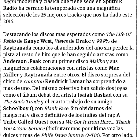
negra
moderna y clásica que tiene sede en
Sputnik
Radio
ha cerrado la temporada con una magnifica
selección de los
25
mejores tracks que nos ha dado este
2016.
Destacando los discos mas esperados como
The Life Of
Pablo
de
Kanye West
,
Views
de
Drake
y
99.9
% de
Kaytranada
como los abanderados del año sin perder la
pista al resto de hits que le han seguido artistas como
Anderson .Paak
con su primer disco
Malibu
y sus
magnificas colaboraciones con artistas como
Mac
Miller
y
Kaytranada
entre otros. El disco sorpresa del
chico de
compton
Kendrick Lama
r ha sorprendido a
mas de uno. Del mismo colectivo han salido dos joyas
como el álbum debut del artista
Isaiah Rashad
con su
The Sun’s Tirade
y el cuarto trabajo de su amigo
Schoolboy Q
con
Blank Face.
Sin olvidarnos del
magistral y disco definitivo de los indies del rap
A
Tribe Called Quest
con su
We Got It from Here… Thank
You 4 Your Service
(disfrutaremos por ultima vez las
dulces rimas de
Phife Dawg junto
a
Q-Tip
). Por otro lado,