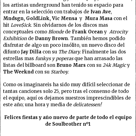
los artistas underground han tenido su espacio para
entrar en la selección con trabajos de
Ivan Ave
,
Mndsgn, GoldLink, Vic Mensa
y
Mura Masa
con el
hit
Love$ick
. Sin olvidarnos de los discos mas
conceptuales como
Blonde
de
Frank Ocean
y
Atrocity
Exhibition
de
Danny Brown
.
También hemos podido
disfrutar de algo un poco insólito, un nuevo disco del
difunto
Jay Dilla
con su
The Diary.
Finalmente las dos
estrellas mas
funkys y poperas
que han arrasado las
listas del billboard son
Bruno Mars
con su
24k Magic
y
The Weeknd
con su
Starboy.
Como os imaginareis ha sido muy difícil seleccionar de
tantas canciones solo 25, pero tras el consenso de todo
el equipo, aquí os dejamos nuestros imprescindibles de
este año; una hora y media de
delicatessen!
Felices fiestas y año nuevo de parte de todo el equipo
de Soulbrother nº1