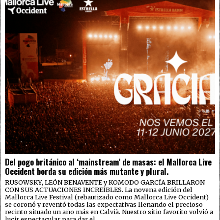
Del pogo británico al ‘mainstream’ de masas: el Mallorca Live
Occident borda su edición más mutante y plural.
RUSOWSKY, LEÓN BENAVENTE y KOMODO GARCÍA BRILLARON
CON SUS ACTUACIONES INCREÍBLES. La novena edición del
Mallorca Live Festival (rebautizado como Mallorca Live Occident)
se coronó y reventó todas las expectativas llenando el precioso
recinto situado un año más en Calvià. Nuestro sitio favorito volvió a
lucir espectacular para dar el