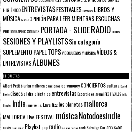
DOCUMENTALES
ENTREVISTAS
FESTIVALES
LIBROS Y
HIGIÉNICO
Interview
PARA LEER MIENTRAS ESCUCHAS
MÚSICA
OPINIÓN
Music
RADIO
PORTADA - SLIDE
PHOTOGRAPHIC SOUNDS
SERIES
SESIONES Y PLAYLISTS
Sin categoría
TOPS
SUPLEMENTO PAPEL
VÍDEOS &
VIDEOJUEGOS Y MÚSICA
ÁLBUMES
ENTREVISTAS
ETIQUETAS
CONCIERTOS
ceremoney
cultura
Albert Petit
bn mallorca
blur
canciones
David
entrevistas
discos
el día eléctrico
Escorpio
FESTIVALES
es gremi
Bowie
folk
mallorca
Indie
los planetas
Lava fizz
jane yo
l.a.
hipster
música
Notodoesindie
MALLORCA LIve FESTIVAL
radio
Playlist
pop
rock
Salvatge Cor
oasis
SEXY SADIE
Pau Forner
Relatos Cortos