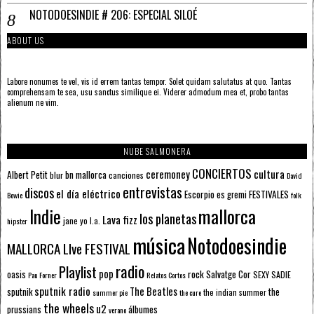
NOTODOESINDIE # 206: ESPECIAL SILOÉ
ABOUT US
Labore nonumes te vel, vis id errem tantas tempor. Solet quidam salutatus at quo. Tantas
comprehensam te sea, usu sanctus similique ei. Viderer admodum mea et, probo tantas
alienum ne vim.
NUBE SALMONERA
CONCIERTOS
ceremoney
cultura
Albert Petit
bn mallorca
blur
canciones
David
entrevistas
discos
el día eléctrico
Escorpio
FESTIVALES
es gremi
Bowie
folk
mallorca
Indie
los planetas
Lava fizz
jane yo
l.a.
hipster
música
Notodoesindie
MALLORCA LIve FESTIVAL
radio
Playlist
pop
rock
Salvatge Cor
oasis
SEXY SADIE
Pau Forner
Relatos Cortos
sputnik radio
The Beatles
sputnik
the
the indian summer
summer pie
the cure
the wheels
u2
álbumes
prussians
verano