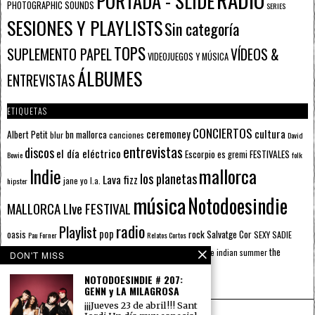
PORTADA - SLIDE
PHOTOGRAPHIC SOUNDS
SERIES
SESIONES Y PLAYLISTS
Sin categoría
TOPS
SUPLEMENTO PAPEL
VÍDEOS &
VIDEOJUEGOS Y MÚSICA
ÁLBUMES
ENTREVISTAS
ETIQUETAS
CONCIERTOS
ceremoney
cultura
Albert Petit
bn mallorca
blur
canciones
David
entrevistas
discos
el día eléctrico
Escorpio
FESTIVALES
es gremi
Bowie
folk
mallorca
Indie
los planetas
Lava fizz
jane yo
l.a.
hipster
música
Notodoesindie
MALLORCA LIve FESTIVAL
radio
Playlist
pop
rock
Salvatge Cor
oasis
SEXY SADIE
Pau Forner
Relatos Cortos
sputnik radio
The Beatles
sputnik
the
the indian summer
summer pie
the cure
DON'T MISS
the wheels
u2
álbumes
prussians
verano
NOTODOESINDIE # 207:
GENN y LA MILAGROSA
¡¡¡Jueves 23 de abril!!! Sant