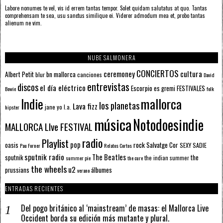
Labore nonumes te vel, vis id errem tantas tempor. Solet quidam salutatus at quo. Tantas
comprehensam te sea, usu sanctus similique ei. Viderer admodum mea et, probo tantas
alienum ne vim.
NUBE SALMONERA
CONCIERTOS
ceremoney
cultura
Albert Petit
bn mallorca
blur
canciones
David
entrevistas
discos
el día eléctrico
Escorpio
FESTIVALES
es gremi
Bowie
folk
mallorca
Indie
los planetas
Lava fizz
jane yo
l.a.
hipster
música
Notodoesindie
MALLORCA LIve FESTIVAL
radio
Playlist
pop
rock
Salvatge Cor
oasis
SEXY SADIE
Pau Forner
Relatos Cortos
sputnik radio
The Beatles
sputnik
the
the indian summer
summer pie
the cure
the wheels
u2
álbumes
prussians
verano
ENTRADAS RECIENTES
Del pogo británico al ‘mainstream’ de masas: el Mallorca Live
Occident borda su edición más mutante y plural.