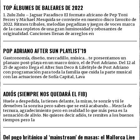
TOP ÁLBUMES DE BALEARES DE 2022
1. Zulu Zulu – Jaguar Paradisco El formato africano de Pep Toni
Ferrer y Michael Mesquida se convierte en nuestro disco favorito de
2022. Ritmos tribales, melodías pegadizas y juegos de voces marca
de la casa repletos de una gran luminosidad y rebosantes de
originalidad. Canciones llenas de arreglos en
POP ADRIANO AFTER SUN PLAYLIST’19
Gastronomía, diseño, mercadillo, música… te presentamos un
planazo post-playa en un marco único, el de Port Adriano. Del 12 al
25 de agosto llega el After Sun Deco & LifeStyle de Port Adriano
con programación para toda la familia que cuida la parte musical
con las actuaciones de Sofía Capital, Lava
ADIÓS (SIEMPRE NOS QUEDARÁ EL FIB)
Huele a despedida, la tienes delante, la miras, te sonríe y tú le
devuelves la sonrisa pero sabes que se está acabando… Mezcla de
ternura, agradecimiento pero en realidad lo que más pesa es la
sensación de alivio. No quieres decir adiós, te remites a los buenos
tiempos pero la
Del pogo británico al ‘mainstream’ de masas: el Mallorca Live