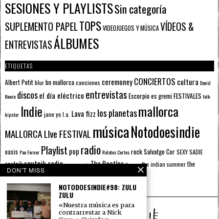
SESIONES Y PLAYLISTS
Sin categoría
TOPS
SUPLEMENTO PAPEL
VÍDEOS &
VIDEOJUEGOS Y MÚSICA
ÁLBUMES
ENTREVISTAS
ETIQUETAS
CONCIERTOS
ceremoney
cultura
Albert Petit
bn mallorca
blur
canciones
David
entrevistas
discos
el día eléctrico
Escorpio
FESTIVALES
es gremi
Bowie
folk
mallorca
Indie
los planetas
Lava fizz
jane yo
l.a.
hipster
música
Notodoesindie
MALLORCA LIve FESTIVAL
radio
Playlist
pop
rock
Salvatge Cor
oasis
SEXY SADIE
Pau Forner
Relatos Cortos
sputnik radio
The Beatles
sputnik
the
the indian summer
summer pie
the cure
DON'T MISS
the wheels
u2
álbumes
prussians
verano
NOTODOESINDIE#98: ZULU
ZULU
«Nuestra música es para
contrarrestar a Nick