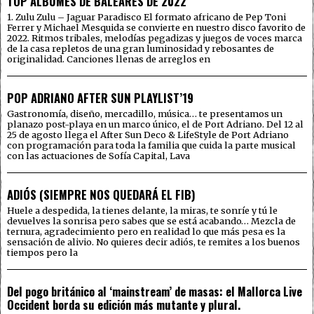
TOP ÁLBUMES DE BALEARES DE 2022
1. Zulu Zulu – Jaguar Paradisco El formato africano de Pep Toni
Ferrer y Michael Mesquida se convierte en nuestro disco favorito de
2022. Ritmos tribales, melodías pegadizas y juegos de voces marca
de la casa repletos de una gran luminosidad y rebosantes de
originalidad. Canciones llenas de arreglos en
POP ADRIANO AFTER SUN PLAYLIST’19
Gastronomía, diseño, mercadillo, música… te presentamos un
planazo post-playa en un marco único, el de Port Adriano. Del 12 al
25 de agosto llega el After Sun Deco & LifeStyle de Port Adriano
con programación para toda la familia que cuida la parte musical
con las actuaciones de Sofía Capital, Lava
ADIÓS (SIEMPRE NOS QUEDARÁ EL FIB)
Huele a despedida, la tienes delante, la miras, te sonríe y tú le
devuelves la sonrisa pero sabes que se está acabando… Mezcla de
ternura, agradecimiento pero en realidad lo que más pesa es la
sensación de alivio. No quieres decir adiós, te remites a los buenos
tiempos pero la
Del pogo británico al ‘mainstream’ de masas: el Mallorca Live
Occident borda su edición más mutante y plural.