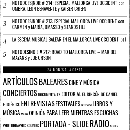
NOTODOESINDIE # 214: ESPECIAL MALLORCA LIVE OCCIDENT con
UMBRA, LEÓN BENAVENTE y KAISER CHIEFS
NOTODOESINDIE # 213: ESPECIAL MALLORCA LIVE OCCIDENT con
CARMEN y MARÍA, DMASSO y STANDSTILL
LA ESCENA MUSICAL BALEAR EN EL MALLORCA LIVE OCCIDENT. pt1
NOTODESINDIE # 212: ROAD TO MALLORCA LIVE – MARIBEL
MAYANS y JOE ORSON
SALMONES A LA CARTA
ARTÍCULOS
BALEARES
CINE Y MÚSICA
CONCIERTOS
EDITORIAL
EL RINCÓN DE DANIEL
DOCUMENTALES
ENTREVISTAS
FESTIVALES
LIBROS Y
HIGIÉNICO
Interview
PARA LEER MIENTRAS ESCUCHAS
MÚSICA
OPINIÓN
Music
RADIO
PORTADA - SLIDE
PHOTOGRAPHIC SOUNDS
SERIES