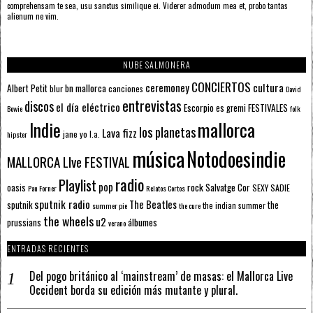
comprehensam te sea, usu sanctus similique ei. Viderer admodum mea et, probo tantas
alienum ne vim.
NUBE SALMONERA
CONCIERTOS
ceremoney
cultura
Albert Petit
bn mallorca
blur
canciones
David
entrevistas
discos
el día eléctrico
Escorpio
FESTIVALES
es gremi
Bowie
folk
mallorca
Indie
los planetas
Lava fizz
jane yo
l.a.
hipster
música
Notodoesindie
MALLORCA LIve FESTIVAL
radio
Playlist
pop
rock
Salvatge Cor
oasis
SEXY SADIE
Pau Forner
Relatos Cortos
sputnik radio
The Beatles
sputnik
the
the indian summer
summer pie
the cure
the wheels
u2
álbumes
prussians
verano
ENTRADAS RECIENTES
Del pogo británico al ‘mainstream’ de masas: el Mallorca Live
Occident borda su edición más mutante y plural.