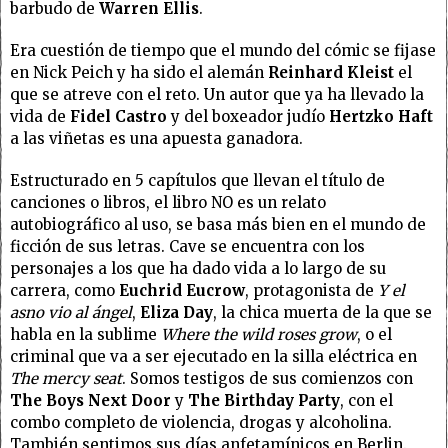
barbudo de
Warren Ellis
.
Era cuestión de tiempo que el mundo del cómic se fijase
en Nick Peich y ha sido el alemán
Reinhard Kleist
el
que se atreve con el reto. Un autor que ya ha llevado la
vida de
Fidel Castro
y del boxeador judío
Hertzko Haft
a las viñetas es una apuesta ganadora.
Estructurado en 5 capítulos que llevan el título de
canciones o libros, el libro NO es un relato
autobiográfico al uso, se basa más bien en el mundo de
ficción de sus letras. Cave se encuentra con los
personajes a los que ha dado vida a lo largo de su
carrera, como
Euchrid Eucrow
, protagonista de
Y el
asno vio al ángel
,
Eliza Day
, la chica muerta de la que se
habla en la sublime
Where the wild roses grow
, o el
criminal que va a ser ejecutado en la silla eléctrica en
The mercy seat
. Somos testigos de sus comienzos con
The Boys Next Door
y
The Birthday Party
, con el
combo completo de violencia, drogas y alcoholina.
También sentimos sus días anfetamínicos en Berlin.