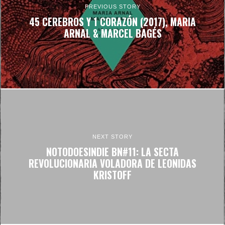
PREVIOUS STORY
45 CEREBROS Y 1 CORAZÓN (2017), MARIA
ARNAL & MARCEL BAGÉS
NEXT STORY
NOTODOESINDIE BN#11: LA SECTA
REVOLUCIONARIA VOLADORA DE LEONIDAS
KRISTOFF