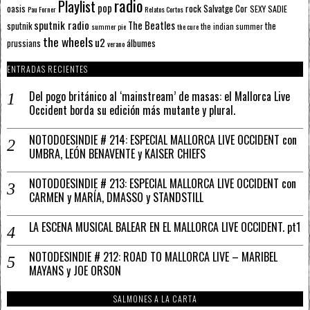
radio
Playlist
pop
rock
Salvatge Cor
oasis
SEXY SADIE
Pau Forner
Relatos Cortos
sputnik radio
The Beatles
sputnik
the
the indian summer
summer pie
the cure
the wheels
u2
álbumes
prussians
verano
ENTRADAS RECIENTES
Del pogo británico al ‘mainstream’ de masas: el Mallorca Live
Occident borda su edición más mutante y plural.
NOTODOESINDIE # 214: ESPECIAL MALLORCA LIVE OCCIDENT con
UMBRA, LEÓN BENAVENTE y KAISER CHIEFS
NOTODOESINDIE # 213: ESPECIAL MALLORCA LIVE OCCIDENT con
CARMEN y MARÍA, DMASSO y STANDSTILL
LA ESCENA MUSICAL BALEAR EN EL MALLORCA LIVE OCCIDENT. pt1
NOTODESINDIE # 212: ROAD TO MALLORCA LIVE – MARIBEL
MAYANS y JOE ORSON
SALMONES A LA CARTA