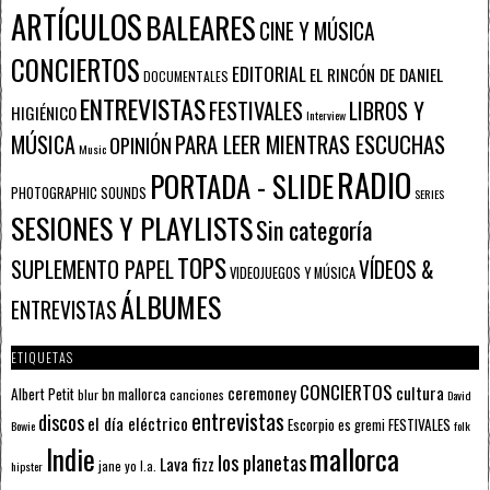
ARTÍCULOS
BALEARES
CINE Y MÚSICA
CONCIERTOS
EDITORIAL
EL RINCÓN DE DANIEL
DOCUMENTALES
ENTREVISTAS
FESTIVALES
LIBROS Y
HIGIÉNICO
Interview
PARA LEER MIENTRAS ESCUCHAS
MÚSICA
OPINIÓN
Music
RADIO
PORTADA - SLIDE
PHOTOGRAPHIC SOUNDS
SERIES
SESIONES Y PLAYLISTS
Sin categoría
TOPS
SUPLEMENTO PAPEL
VÍDEOS &
VIDEOJUEGOS Y MÚSICA
ÁLBUMES
ENTREVISTAS
ETIQUETAS
CONCIERTOS
ceremoney
cultura
Albert Petit
bn mallorca
blur
canciones
David
entrevistas
discos
el día eléctrico
Escorpio
FESTIVALES
es gremi
Bowie
folk
mallorca
Indie
los planetas
Lava fizz
jane yo
l.a.
hipster