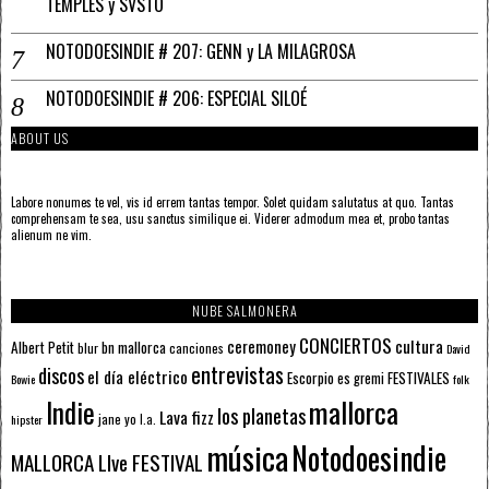
TEMPLES y SVSTO
NOTODOESINDIE # 207: GENN y LA MILAGROSA
NOTODOESINDIE # 206: ESPECIAL SILOÉ
ABOUT US
Labore nonumes te vel, vis id errem tantas tempor. Solet quidam salutatus at quo. Tantas
comprehensam te sea, usu sanctus similique ei. Viderer admodum mea et, probo tantas
alienum ne vim.
NUBE SALMONERA
CONCIERTOS
ceremoney
cultura
Albert Petit
bn mallorca
blur
canciones
David
entrevistas
discos
el día eléctrico
Escorpio
FESTIVALES
es gremi
Bowie
folk
mallorca
Indie
los planetas
Lava fizz
jane yo
l.a.
hipster
música
Notodoesindie
MALLORCA LIve FESTIVAL