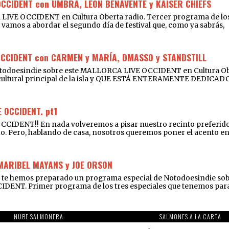
OCCIDENT con UMBRA, LEÓN BENAVENTE y KAISER CHIEFS
 LIVE OCCIDENT en Cultura Oberta radio. Tercer programa de los
que vamos a abordar el segundo día de festival que, como ya sabrás,
OCCIDENT con CARMEN y MARÍA, DMASSO y STANDSTILL
Notodoesindie sobre este MALLORCA LIVE OCCIDENT en Cultura Obe
o cultural principal de la isla y QUE ESTÁ ENTERAMENTE DEDIC
 OCCIDENT. pt1
ENT!! En nada volveremos a pisar nuestro recinto preferido du
do. Pero, hablando de casa, nosotros queremos poner el acento en l
 MARIBEL MAYANS y JOE ORSON
e hemos preparado un programa especial de Notodoesindie sobre e
IDENT. Primer programa de los tres especiales que tenemos para t
NUBE SALMONERA
SALMONES A LA CARTA