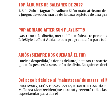
TOP ÁLBUMES DE BALEARES DE 2022
1. Zulu Zulu – Jaguar Paradisco El formato africano d
y juegos de voces marca de la casa repletos de una gr
POP ADRIANO AFTER SUN PLAYLIST’19
Gastronomía, diseño, mercadillo, música… te presentam
LifeStyle de Port Adriano con programación para toda l
ADIÓS (SIEMPRE NOS QUEDARÁ EL FIB)
Huele a despedida, la tienes delante, la miras, te sonr
que más pesa es la sensación de alivio. No quieres deci
Del pogo británico al ‘mainstream’ de masas: el 
RUSOWSKY, LEÓN BENAVENTE y KOMODO GARCÍA BRILLA
Mallorca Live Occident) se coronó y reventó todas las 
espectacular para dar el