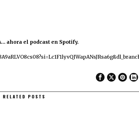
 ahora el podcast en Spotify.
UX3A9aRLVO8cs08?si=Lc1F1lyvQJWapANsJRsa6g&dl_branc
RELATED POSTS