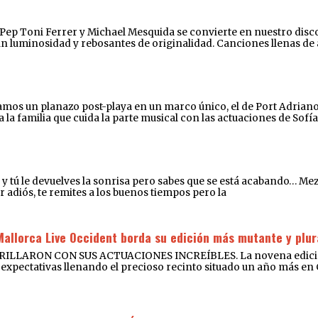
e Pep Toni Ferrer y Michael Mesquida se convierte en nuestro disco
an luminosidad y rebosantes de originalidad. Canciones llenas de
os un planazo post-playa en un marco único, el de Port Adriano. D
a familia que cuida la parte musical con las actuaciones de Sofía
íe y tú le devuelves la sonrisa pero sabes que se está acabando… M
r adiós, te remites a los buenos tiempos pero la
Mallorca Live Occident borda su edición más mutante y plur
RON CON SUS ACTUACIONES INCREÍBLES. La novena edición de
expectativas llenando el precioso recinto situado un año más en Cal