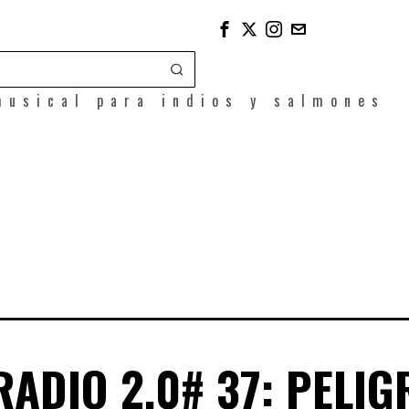
musical para indios y salmones
ADIO 2.0# 37: PELIG