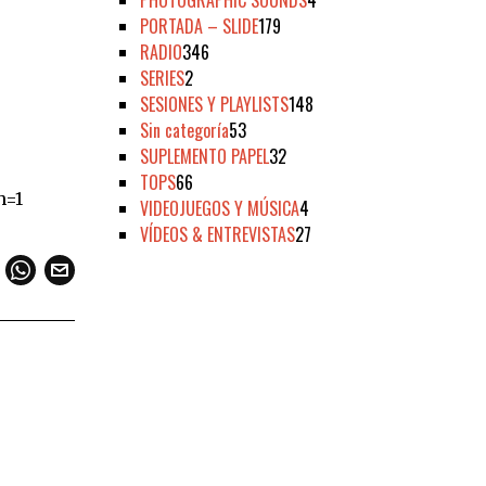
PHOTOGRAPHIC SOUNDS
4
PORTADA – SLIDE
179
RADIO
346
SERIES
2
SESIONES Y PLAYLISTS
148
Sin categoría
53
SUPLEMENTO PAPEL
32
TOPS
66
h=1
VIDEOJUEGOS Y MÚSICA
4
VÍDEOS & ENTREVISTAS
27