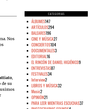
CATEGORIAS
ÁLBUMES
147
ARTÍCULOS
294
BALEARES
196
CINE Y MÚSICA
27
ama. Nos
CONCIERTOS
104
os
DOCUMENTALES
3
EDITORIAL
16
EL RINCÓN DE DANIEL HIGIÉNICO
9
ENTREVISTAS
87
FESTIVALES
34
ttiato
,
Interview
2
o de su
LIBROS Y MÚSICA
32
pusimos
Music
2
r
OPINIÓN
21
PARA LEER MIENTRAS ESCUCHAS
37