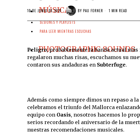
MÚSICA
10 DE JUNIO DE 2021
BY
PAU FORNER
1 MIN READ
SESIONES Y PLAYLISTS
PARA LEER MIENTRAS ESCUCHAS
PHOTOGRAPHIC SOUNDS
Peligro
, probablemente la banda actual más
regalaron muchas risas, escuchamos su nuev
contaron sus andaduras en
Subterfuge
.
Además como siempre dimos un repaso a la 
celebramos el triunfo del Mallorca enlazando
equipo con
Oasis
, nosotros hacemos lo prop
serios recordando el aniversario de la muer
nuestras recomendaciones musicales.