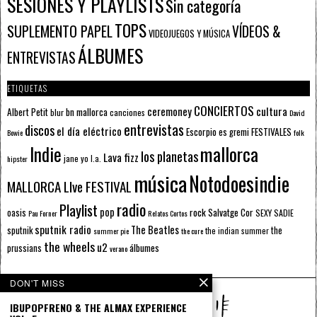
SESIONES Y PLAYLISTS
Sin categoría
TOPS
SUPLEMENTO PAPEL
VÍDEOS &
VIDEOJUEGOS Y MÚSICA
ÁLBUMES
ENTREVISTAS
ETIQUETAS
CONCIERTOS
ceremoney
cultura
Albert Petit
bn mallorca
blur
canciones
David
entrevistas
discos
el día eléctrico
Escorpio
FESTIVALES
es gremi
Bowie
folk
mallorca
Indie
los planetas
Lava fizz
jane yo
l.a.
hipster
música
Notodoesindie
MALLORCA LIve FESTIVAL
radio
Playlist
pop
rock
Salvatge Cor
oasis
SEXY SADIE
Pau Forner
Relatos Cortos
sputnik radio
The Beatles
sputnik
the
the indian summer
summer pie
the cure
the wheels
u2
álbumes
prussians
verano
DON'T MISS
IBUPOPFRENO & THE ALMAX EXPERIENCE