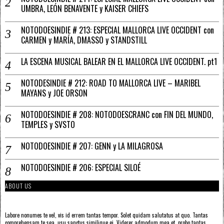
UMBRA, LEÓN BENAVENTE y KAISER CHIEFS
NOTODOESINDIE # 213: ESPECIAL MALLORCA LIVE OCCIDENT con
CARMEN y MARÍA, DMASSO y STANDSTILL
LA ESCENA MUSICAL BALEAR EN EL MALLORCA LIVE OCCIDENT. pt1
NOTODESINDIE # 212: ROAD TO MALLORCA LIVE – MARIBEL
MAYANS y JOE ORSON
NOTODOESINDIE # 208: NOTODOESCRANC con FIN DEL MUNDO,
TEMPLES y SVSTO
NOTODOESINDIE # 207: GENN y LA MILAGROSA
NOTODOESINDIE # 206: ESPECIAL SILOÉ
ABOUT US
Labore nonumes te vel, vis id errem tantas tempor. Solet quidam salutatus at quo. Tantas
comprehensam te sea, usu sanctus similique ei. Viderer admodum mea et, probo tantas