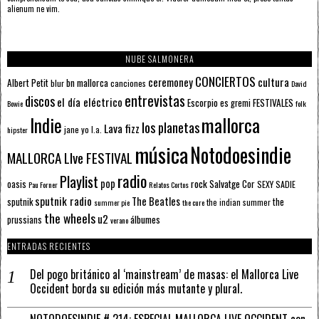
alienum ne vim.
NUBE SALMONERA
CONCIERTOS
ceremoney
cultura
Albert Petit
bn mallorca
blur
canciones
David
entrevistas
discos
el día eléctrico
Escorpio
FESTIVALES
es gremi
Bowie
folk
mallorca
Indie
los planetas
Lava fizz
jane yo
l.a.
hipster
música
Notodoesindie
MALLORCA LIve FESTIVAL
radio
Playlist
pop
rock
Salvatge Cor
oasis
SEXY SADIE
Pau Forner
Relatos Cortos
sputnik radio
The Beatles
sputnik
the
the indian summer
summer pie
the cure
the wheels
u2
álbumes
prussians
verano
ENTRADAS RECIENTES
Del pogo británico al ‘mainstream’ de masas: el Mallorca Live
Occident borda su edición más mutante y plural.
NOTODOESINDIE # 214: ESPECIAL MALLORCA LIVE OCCIDENT con