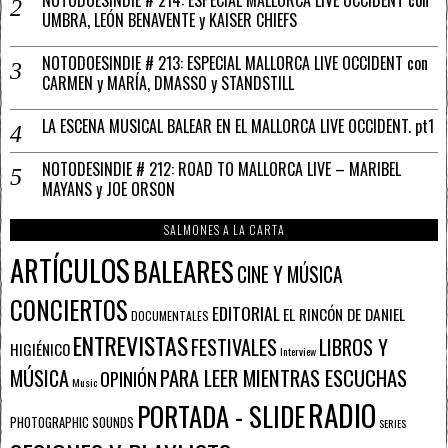
UMBRA, LEÓN BENAVENTE y KAISER CHIEFS
NOTODOESINDIE # 213: ESPECIAL MALLORCA LIVE OCCIDENT con
CARMEN y MARÍA, DMASSO y STANDSTILL
LA ESCENA MUSICAL BALEAR EN EL MALLORCA LIVE OCCIDENT. pt1
NOTODESINDIE # 212: ROAD TO MALLORCA LIVE – MARIBEL
MAYANS y JOE ORSON
SALMONES A LA CARTA
ARTÍCULOS
BALEARES
CINE Y MÚSICA
CONCIERTOS
EDITORIAL
EL RINCÓN DE DANIEL
DOCUMENTALES
ENTREVISTAS
FESTIVALES
LIBROS Y
HIGIÉNICO
Interview
PARA LEER MIENTRAS ESCUCHAS
MÚSICA
OPINIÓN
Music
RADIO
PORTADA - SLIDE
PHOTOGRAPHIC SOUNDS
SERIES