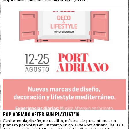
POP ADRIANO AFTER SUN PLAYLIST’19
Gastronomía, diseño, mercadillo, música… te presentamos un
planazo post-playa en un marco único, el de Port Adriano. Del 12 al