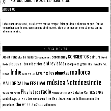
NOTODOESINDIE # 206: ESPECIAL SILOÉ
ABOUT US
Labore nonumes te vel, vis id errem tantas tempor. Solet quidam salutatus at quo. Tantas
comprehensam te sea, usu sanctus similique ei. Viderer admodum mea et, probo tantas
alienum ne vim.
NUBE SALMONERA
CONCIERTOS
ceremoney
cultura
Albert Petit
bn mallorca
blur
canciones
David
entrevistas
discos
el día eléctrico
Escorpio
FESTIVALES
es gremi
Bowie
folk
mallorca
Indie
los planetas
Lava fizz
jane yo
l.a.
hipster
música
Notodoesindie
MALLORCA LIve FESTIVAL
radio
Playlist
pop
rock
Salvatge Cor
oasis
SEXY SADIE
Pau Forner
Relatos Cortos
sputnik radio
The Beatles
sputnik
the
the indian summer
summer pie
the cure
the wheels
u2
álbumes
prussians
verano