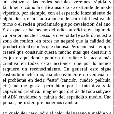
un vistazo a las redes sociales veremos rápida y
fácilmente cómo la crítica usurera se extiende de modo
viperino, por ejemplo, con el esperado lanzamiento de
algún disco, el ansiado anuncio del cartel del festival de
turno o el recién proclamado grupo-revelación del año.
Y es que se ha hecho del odio un oficio; en lugar de
valorar en muchos casos la diversidad y salir de nuestra
zona de confort; en otros no negaré que la calidad del
producto final es más que dudosa. Pero aun así siempre
creeré que construir cuesta mucho más que destruir. Y
es justo aquí donde pondría de relieve la faceta más
creativa en todas estas acciones, que por lo menos
requiere un reconocimiento. En general esto sigue
costando muchísimo; cuando realmente no veo cuál es
el problema en decir: “esto” (canción, cuadro, película,
etc.) no me gusta, pero bien por la iniciativa y la
capacidad creativa. Imagino que detrás de todo subyace
el ADN envidioso y cainita del españolito medio. Una
pena…, pero siempre podemos cambiar.
En cualquier caso, odio el calor del verano y maldigo a