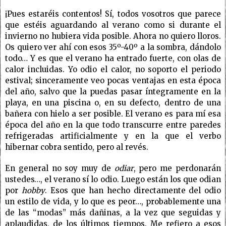
¡Pues estaréis contentos! Sí, todos vosotros que parece
que estéis aguardando al verano como si durante el
invierno no hubiera vida posible. Ahora no quiero lloros.
Os quiero ver ahí con esos 35º-40º a la sombra, dándolo
todo… Y es que el verano ha entrado fuerte, con olas de
calor incluidas. Yo odio el calor, no soporto el periodo
estival; sinceramente veo pocas ventajas en esta época
del año, salvo que la puedas pasar íntegramente en la
playa, en una piscina o, en su defecto, dentro de una
bañera con hielo a ser posible. El verano es para mí esa
época del año en la que todo transcurre entre paredes
refrigeradas artificialmente y en la que el verbo
hibernar cobra sentido, pero al revés.
En general no soy muy de
odiar
, pero me perdonarán
ustedes…, el verano sí lo odio. Luego están los que odian
por
hobby
. Esos que han hecho directamente del odio
un estilo de vida, y lo que es peor…, probablemente una
de las “modas” más dañinas, a la vez que seguidas y
aplaudidas, de los últimos tiempos. Me refiero a esos