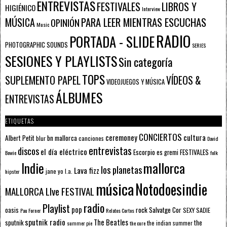
ENTREVISTAS
FESTIVALES
LIBROS Y
HIGIÉNICO
Interview
PARA LEER MIENTRAS ESCUCHAS
MÚSICA
OPINIÓN
Music
RADIO
PORTADA - SLIDE
PHOTOGRAPHIC SOUNDS
SERIES
SESIONES Y PLAYLISTS
Sin categoría
TOPS
SUPLEMENTO PAPEL
VÍDEOS &
VIDEOJUEGOS Y MÚSICA
ÁLBUMES
ENTREVISTAS
ETIQUETAS
CONCIERTOS
ceremoney
cultura
Albert Petit
bn mallorca
blur
canciones
David
entrevistas
discos
el día eléctrico
Escorpio
FESTIVALES
es gremi
Bowie
folk
mallorca
Indie
los planetas
Lava fizz
jane yo
l.a.
hipster
música
Notodoesindie
MALLORCA LIve FESTIVAL
radio
Playlist
pop
rock
Salvatge Cor
oasis
SEXY SADIE
Pau Forner
Relatos Cortos
sputnik radio
The Beatles
sputnik
the
the indian summer
summer pie
the cure