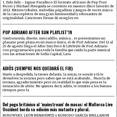
1. Zulu Zulu – Jaguar Paradisco El formato africano de Pep Toni
Ferrer y Michael Mesquida se convierte en nuestro disco favorito de
2022. Ritmos tribales, melodías pegadizas y juegos de voces marca
de la casa repletos de una gran luminosidad y rebosantes de
originalidad. Canciones llenas de arreglos en
POP ADRIANO AFTER SUN PLAYLIST’19
Gastronomía, diseño, mercadillo, música… te presentamos un
planazo post-playa en un marco único, el de Port Adriano. Del 12 al
25 de agosto llega el After Sun Deco & LifeStyle de Port Adriano
con programación para toda la familia que cuida la parte musical
con las actuaciones de Sofía Capital, Lava
ADIÓS (SIEMPRE NOS QUEDARÁ EL FIB)
Huele a despedida, la tienes delante, la miras, te sonríe y tú le
devuelves la sonrisa pero sabes que se está acabando… Mezcla de
ternura, agradecimiento pero en realidad lo que más pesa es la
sensación de alivio. No quieres decir adiós, te remites a los buenos
tiempos pero la
Del pogo británico al ‘mainstream’ de masas: el Mallorca Live
Occident borda su edición más mutante y plural.
RUSOWSKY, LEÓN BENAVENTE y KOMODO GARCÍA BRILLARON