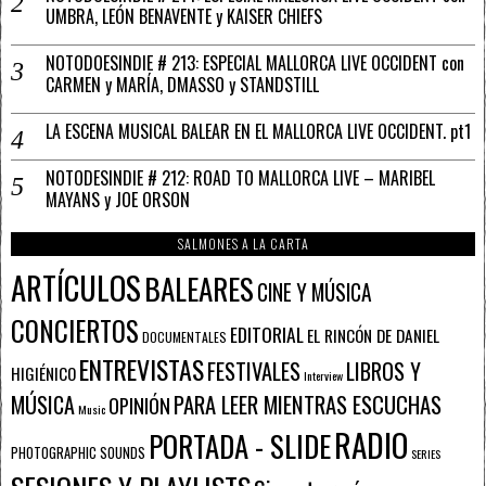
UMBRA, LEÓN BENAVENTE y KAISER CHIEFS
NOTODOESINDIE # 213: ESPECIAL MALLORCA LIVE OCCIDENT con
CARMEN y MARÍA, DMASSO y STANDSTILL
LA ESCENA MUSICAL BALEAR EN EL MALLORCA LIVE OCCIDENT. pt1
NOTODESINDIE # 212: ROAD TO MALLORCA LIVE – MARIBEL
MAYANS y JOE ORSON
SALMONES A LA CARTA
ARTÍCULOS
BALEARES
CINE Y MÚSICA
CONCIERTOS
EDITORIAL
EL RINCÓN DE DANIEL
DOCUMENTALES
ENTREVISTAS
FESTIVALES
LIBROS Y
HIGIÉNICO
Interview
PARA LEER MIENTRAS ESCUCHAS
MÚSICA
OPINIÓN
Music
RADIO
PORTADA - SLIDE
PHOTOGRAPHIC SOUNDS
SERIES