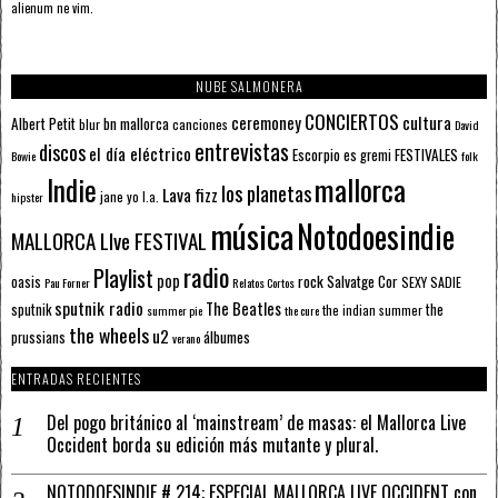
alienum ne vim.
NUBE SALMONERA
CONCIERTOS
ceremoney
cultura
Albert Petit
bn mallorca
blur
canciones
David
entrevistas
discos
el día eléctrico
Escorpio
FESTIVALES
es gremi
Bowie
folk
mallorca
Indie
los planetas
Lava fizz
jane yo
l.a.
hipster
música
Notodoesindie
MALLORCA LIve FESTIVAL
radio
Playlist
pop
rock
Salvatge Cor
oasis
SEXY SADIE
Pau Forner
Relatos Cortos
sputnik radio
The Beatles
sputnik
the
the indian summer
summer pie
the cure
the wheels
u2
álbumes
prussians
verano
ENTRADAS RECIENTES
Del pogo británico al ‘mainstream’ de masas: el Mallorca Live
Occident borda su edición más mutante y plural.
NOTODOESINDIE # 214: ESPECIAL MALLORCA LIVE OCCIDENT con