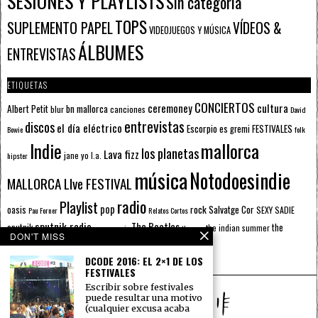
SESIONES Y PLAYLISTS
Sin categoría
TOPS
SUPLEMENTO PAPEL
VÍDEOS &
VIDEOJUEGOS Y MÚSICA
ÁLBUMES
ENTREVISTAS
ETIQUETAS
CONCIERTOS
ceremoney
cultura
Albert Petit
bn mallorca
blur
canciones
David
entrevistas
discos
el día eléctrico
Escorpio
FESTIVALES
es gremi
Bowie
folk
mallorca
Indie
los planetas
Lava fizz
jane yo
l.a.
hipster
música
Notodoesindie
MALLORCA LIve FESTIVAL
radio
Playlist
pop
rock
Salvatge Cor
oasis
SEXY SADIE
Pau Forner
Relatos Cortos
sputnik radio
The Beatles
sputnik
the
the indian summer
summer pie
the cure
DON'T MISS
the wheels
u2
álbumes
prussians
verano
DCODE 2016: EL 2×1 DE LOS
FESTIVALES
Escribir sobre festivales
puede resultar una motivo
(cualquier excusa acaba