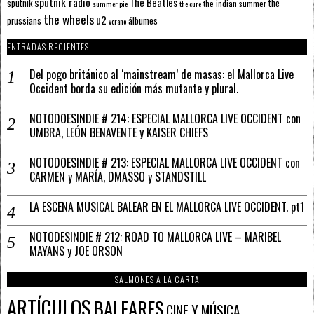
sputnik radio
The Beatles
sputnik
the
the indian summer
summer pie
the cure
the wheels
u2
álbumes
prussians
verano
ENTRADAS RECIENTES
Del pogo británico al ‘mainstream’ de masas: el Mallorca Live
Occident borda su edición más mutante y plural.
NOTODOESINDIE # 214: ESPECIAL MALLORCA LIVE OCCIDENT con
UMBRA, LEÓN BENAVENTE y KAISER CHIEFS
NOTODOESINDIE # 213: ESPECIAL MALLORCA LIVE OCCIDENT con
CARMEN y MARÍA, DMASSO y STANDSTILL
LA ESCENA MUSICAL BALEAR EN EL MALLORCA LIVE OCCIDENT. pt1
NOTODESINDIE # 212: ROAD TO MALLORCA LIVE – MARIBEL
MAYANS y JOE ORSON
SALMONES A LA CARTA
ARTÍCULOS
BALEARES
CINE Y MÚSICA