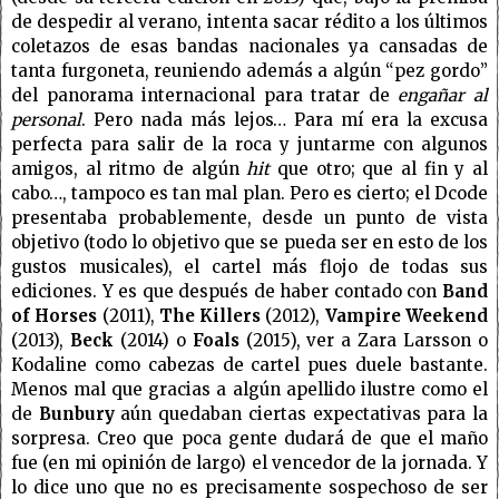
de despedir al verano, intenta sacar rédito a los últimos
coletazos de esas bandas nacionales ya cansadas de
tanta furgoneta, reuniendo además a algún “pez gordo”
del panorama internacional para tratar de
engañar al
personal
. Pero nada más lejos… Para mí era la excusa
perfecta para salir de la roca y juntarme con algunos
amigos, al ritmo de algún
hit
que otro; que al fin y al
cabo…, tampoco es tan mal plan. Pero es cierto; el Dcode
presentaba probablemente, desde un punto de vista
objetivo (todo lo objetivo que se pueda ser en esto de los
gustos musicales), el cartel más flojo de todas sus
ediciones. Y es que después de haber contado con
Band
of Horses
(2011),
The Killers
(2012),
Vampire Weekend
(2013),
Beck
(2014) o
Foals
(2015), ver a Zara Larsson o
Kodaline como cabezas de cartel pues duele bastante.
Menos mal que gracias a algún apellido ilustre como el
de
Bunbury
aún quedaban ciertas expectativas para la
sorpresa. Creo que poca gente dudará de que el maño
fue (en mi opinión de largo) el vencedor de la jornada. Y
lo dice uno que no es precisamente sospechoso de ser