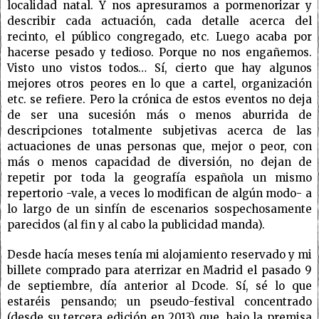
localidad natal. Y nos apresuramos a pormenorizar y
describir cada actuación, cada detalle acerca del
recinto, el público congregado, etc. Luego acaba por
hacerse pesado y tedioso. Porque no nos engañemos.
Visto uno vistos todos… Sí, cierto que hay algunos
mejores otros peores en lo que a cartel, organización
etc. se refiere. Pero la crónica de estos eventos no deja
de ser una sucesión más o menos aburrida de
descripciones totalmente subjetivas acerca de las
actuaciones de unas personas que, mejor o peor, con
más o menos capacidad de diversión, no dejan de
repetir por toda la geografía española un mismo
repertorio -vale, a veces lo modifican de algún modo- a
lo largo de un sinfín de escenarios sospechosamente
parecidos (al fin y al cabo la publicidad manda).
Desde hacía meses tenía mi alojamiento reservado y mi
billete comprado para aterrizar en Madrid el pasado 9
de septiembre, día anterior al Dcode. Sí, sé lo que
estaréis pensando; un pseudo-festival concentrado
(desde su tercera edición en 2013) que, bajo la premisa