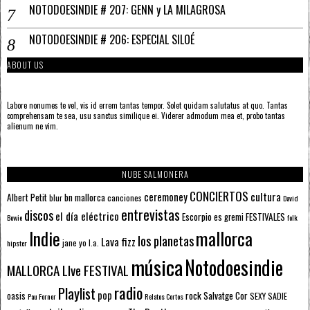
NOTODOESINDIE # 207: GENN y LA MILAGROSA
NOTODOESINDIE # 206: ESPECIAL SILOÉ
ABOUT US
Labore nonumes te vel, vis id errem tantas tempor. Solet quidam salutatus at quo. Tantas
comprehensam te sea, usu sanctus similique ei. Viderer admodum mea et, probo tantas
alienum ne vim.
NUBE SALMONERA
CONCIERTOS
ceremoney
cultura
Albert Petit
bn mallorca
blur
canciones
David
entrevistas
discos
el día eléctrico
Escorpio
FESTIVALES
es gremi
Bowie
folk
mallorca
Indie
los planetas
Lava fizz
jane yo
l.a.
hipster
música
Notodoesindie
MALLORCA LIve FESTIVAL
radio
Playlist
pop
rock
Salvatge Cor
oasis
SEXY SADIE
Pau Forner
Relatos Cortos