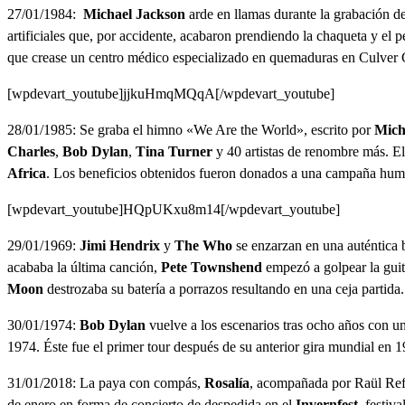
27/01/1984:
Michael Jackson
arde en llamas durante la grabación de
artificiales que, por accidente, acabaron prendiendo la chaqueta y el p
que crease un centro médico especializado en quemaduras en Culver Ci
[wpdevart_youtube]jjkuHmqMQqA[/wpdevart_youtube]
28/01/1985: Se graba el himno «We Are the World», escrito por
Mich
Charles
,
Bob Dylan
,
Tina Turner
y 40 artistas de renombre más. E
Africa
. Los beneficios obtenidos fueron donados a una campaña huma
[wpdevart_youtube]HQpUKxu8m14[/wpdevart_youtube]
29/01/1969:
Jimi Hendrix
y
The Who
se enzarzan en una auténtica 
acababa la última canción,
Pete Townshend
empezó a golpear la guita
Moon
destrozaba su batería a porrazos resultando en una ceja partid
30/01/1974:
Bob Dylan
vuelve a los escenarios tras ocho años con 
1974. Éste fue el primer tour después de su anterior gira mundial en 
31/01/2018: La paya con compás,
Rosalía
, acompañada por Raül Ref
de enero en forma de concierto de despedida en el
Invernfest
, festiv