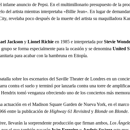
l infame anuncio de Pepsi. En el multimillonario presupuesto de la pro
elo del artista mientras interpretaba «Billie Jean». En lugar de demandar
ty, revelaba poco después de la muerte del artista su maquilladora Ka
ael Jackson
y
Lionel Richie
en 1985 e interpretada por
Stevie Wond
l grupo se forma especialmente para la ocasión y se denomina
United S
nitaria para acabar con la hambruna en Etiopía.
batalla sobre los escenarios del Saville Theater de Londres en un conc
rra contra el suelo y terminó por lanzarla contra una torre de amplific
a. Hendrix tomó venganza ofreciendo uno de los conciertos más memorab
una actuación en el Madison Square Garden de Nueva York, en el marco
1966 entre la publicación de
Highway 61 Revisited
y
Blonde on Blonde.
ree, llevarán la sorprendente producción que firman ambos,
Los Ángele
al por el que también pasarán
Iván Ferreiro
y
Andrés Suárez
este mes.