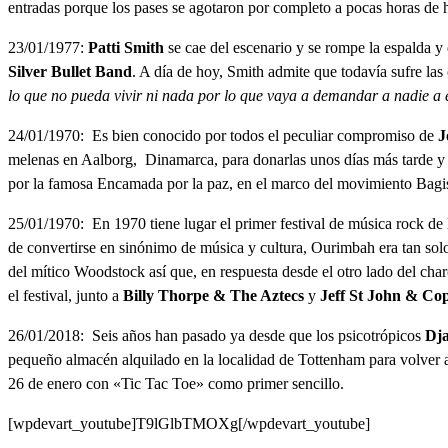
entradas porque los pases se agotaron por completo a pocas horas de ha
23/01/1977:
Patti Smith
se cae del escenario y se rompe la espalda 
Silver Bullet Band
. A día de hoy, Smith admite que todavía sufre la
lo que no pueda vivir ni nada por lo que vaya a demandar a nadie a 
24/01/1970: Es bien conocido por todos el peculiar compromiso de
J
melenas en Aalborg, Dinamarca, para donarlas unos días más tarde y 
por la famosa Encamada por la paz, en el marco del movimiento Bagi
25/01/1970: En 1970 tiene lugar el primer festival de música rock de l
de convertirse en sinónimo de música y cultura, Ourimbah era tan sol
del mítico Woodstock así que, en respuesta desde el otro lado del char
el festival, junto a
Billy Thorpe & The Aztecs
y
Jeff St John & Co
26/01/2018: Seis años han pasado ya desde que los psicotrópicos
Dj
pequeño almacén alquilado en la localidad de Tottenham para volver 
26 de enero con «Tic Tac Toe» como primer sencillo.
[wpdevart_youtube]T9lGlbTMOXg[/wpdevart_youtube]