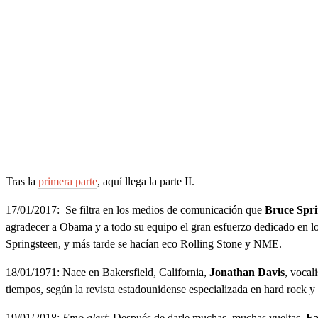
Tras la
primera parte
, aquí llega la parte II.
17/01/2017: Se filtra en los medios de comunicación que
Bruce Spri
agradecer a Obama y a todo su equipo el gran esfuerzo dedicado en los
Springsteen, y más tarde se hacían eco Rolling Stone y NME.
18/01/1971: Nace en Bakersfield, California,
Jonathan Davis
, vocal
tiempos, según la revista estadounidense especializada en hard rock y
19/01/2018:
Emo alert
: Después de darle muchas, muchas vueltas,
Fa