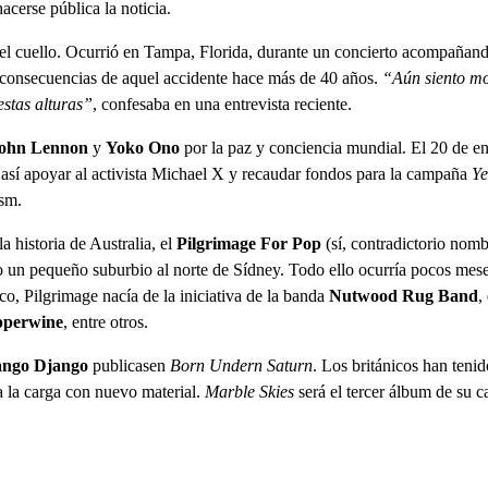
cerse pública la noticia.
y el cuello. Ocurrió en Tampa, Florida, durante un concierto acompañan
s consecuencias de aquel accidente hace más de 40 años.
“Aún siento mo
estas alturas”
, confesaba en una entrevista reciente.
ohn Lennon
y
Yoko Ono
por la paz y conciencia mundial. El 20 de e
así apoyar al activista Michael X y recaudar fondos para la campaña
Ye
sm.
a historia de Australia, el
Pilgrimage For Pop
(sí, contradictorio nomb
o un pequeño suburbio al norte de Sídney. Todo ello ocurría pocos mes
co, Pilgrimage nacía de la iniciativa de la banda
Nutwood Rug Band
,
pperwine
, entre otros.
ango Django
publicasen
Born Undern Saturn
. Los británicos han teni
a la carga con nuevo material.
Marble Skies
será el tercer álbum de su c