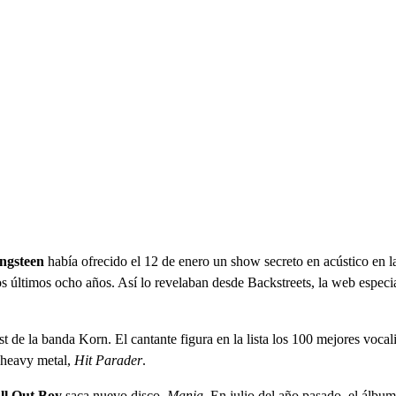
ngsteen
había ofrecido el 12 de enero un show secreto en acústico en 
 últimos ocho años. Así lo revelaban desde Backstreets, la web especia
ist de la banda Korn. El cantante figura en la lista los 100 mejores vocal
 heavy metal,
Hit Parader
.
ll Out Boy
saca nuevo disco,
Mania
. En julio del año pasado, el álbu