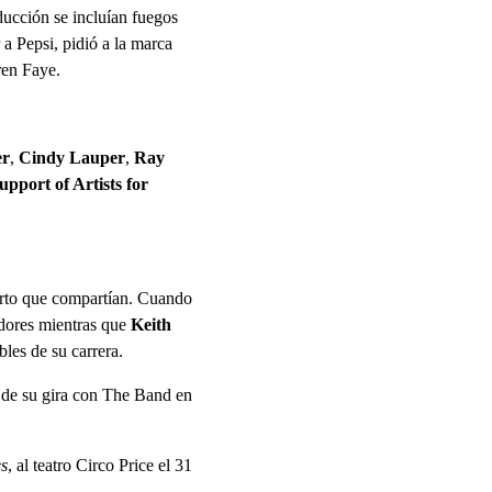
ducción se incluían fuegos
 a Pepsi, pidió a la marca
ren Faye.
er
,
Cindy Lauper
,
Ray
upport of Artists for
ierto que compartían. Cuando
adores mientras que
Keith
les de su carrera.
 de su gira con The Band en
s
, al teatro Circo Price el 31