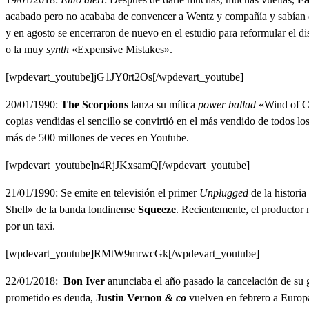
acabado pero no acababa de convencer a Wentz y compañía y sabían qu
y en agosto se encerraron de nuevo en el estudio para reformular el 
o la muy
synth
«Expensive Mistakes».
[wpdevart_youtube]jG1JY0rt2Os[/wpdevart_youtube]
20/01/1990:
The Scorpions
lanza su mítica
power ballad
«Wind of Ch
copias vendidas el sencillo se convirtió en el más vendido de todos l
más de 500 millones de veces en Youtube.
[wpdevart_youtube]n4RjJKxsamQ[/wpdevart_youtube]
21/01/1990: Se emite en televisión el primer
Unplugged
de la histori
Shell» de la banda londinense
Squeeze
. Recientemente, el productor
por un taxi.
[wpdevart_youtube]RMtW9mrwcGk[/wpdevart_youtube]
22/01/2018:
Bon Iver
anunciaba el año pasado la cancelación de su g
prometido es deuda,
Justin Vernon
& co
vuelven en febrero a Europa