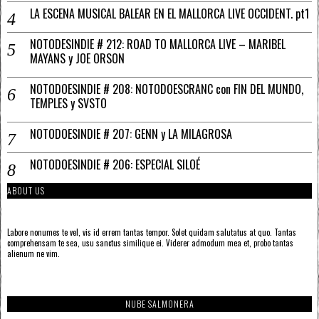
LA ESCENA MUSICAL BALEAR EN EL MALLORCA LIVE OCCIDENT. pt1
NOTODESINDIE # 212: ROAD TO MALLORCA LIVE – MARIBEL
MAYANS y JOE ORSON
NOTODOESINDIE # 208: NOTODOESCRANC con FIN DEL MUNDO,
TEMPLES y SVSTO
NOTODOESINDIE # 207: GENN y LA MILAGROSA
NOTODOESINDIE # 206: ESPECIAL SILOÉ
ABOUT US
Labore nonumes te vel, vis id errem tantas tempor. Solet quidam salutatus at quo. Tantas
comprehensam te sea, usu sanctus similique ei. Viderer admodum mea et, probo tantas
alienum ne vim.
NUBE SALMONERA