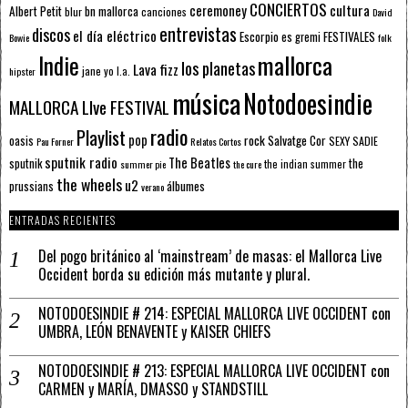
CONCIERTOS
ceremoney
cultura
Albert Petit
bn mallorca
blur
canciones
David
entrevistas
discos
el día eléctrico
Escorpio
FESTIVALES
es gremi
Bowie
folk
mallorca
Indie
los planetas
Lava fizz
jane yo
l.a.
hipster
música
Notodoesindie
MALLORCA LIve FESTIVAL
radio
Playlist
pop
rock
Salvatge Cor
oasis
SEXY SADIE
Pau Forner
Relatos Cortos
sputnik radio
The Beatles
sputnik
the
the indian summer
summer pie
the cure
the wheels
u2
álbumes
prussians
verano
ENTRADAS RECIENTES
Del pogo británico al ‘mainstream’ de masas: el Mallorca Live
Occident borda su edición más mutante y plural.
NOTODOESINDIE # 214: ESPECIAL MALLORCA LIVE OCCIDENT con
UMBRA, LEÓN BENAVENTE y KAISER CHIEFS
NOTODOESINDIE # 213: ESPECIAL MALLORCA LIVE OCCIDENT con
CARMEN y MARÍA, DMASSO y STANDSTILL