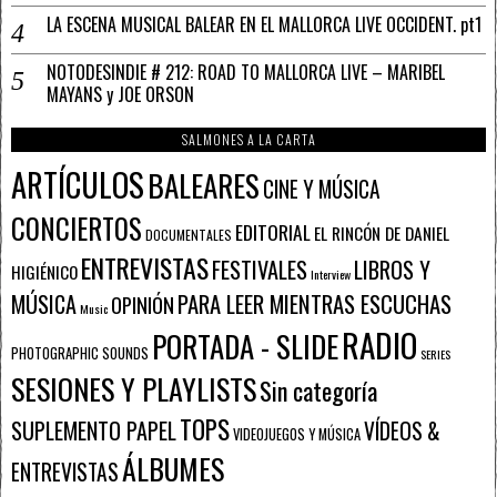
LA ESCENA MUSICAL BALEAR EN EL MALLORCA LIVE OCCIDENT. pt1
NOTODESINDIE # 212: ROAD TO MALLORCA LIVE – MARIBEL
MAYANS y JOE ORSON
SALMONES A LA CARTA
ARTÍCULOS
BALEARES
CINE Y MÚSICA
CONCIERTOS
EDITORIAL
EL RINCÓN DE DANIEL
DOCUMENTALES
ENTREVISTAS
FESTIVALES
LIBROS Y
HIGIÉNICO
Interview
PARA LEER MIENTRAS ESCUCHAS
MÚSICA
OPINIÓN
Music
RADIO
PORTADA - SLIDE
PHOTOGRAPHIC SOUNDS
SERIES
SESIONES Y PLAYLISTS
Sin categoría
TOPS
SUPLEMENTO PAPEL
VÍDEOS &
VIDEOJUEGOS Y MÚSICA
ÁLBUMES
ENTREVISTAS