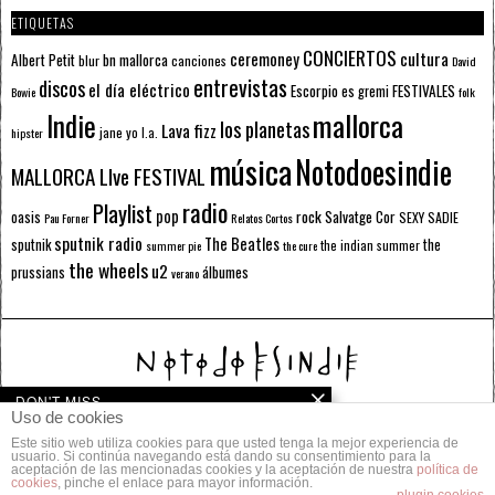
ETIQUETAS
CONCIERTOS
ceremoney
cultura
Albert Petit
bn mallorca
blur
canciones
David
entrevistas
discos
el día eléctrico
Escorpio
FESTIVALES
es gremi
Bowie
folk
mallorca
Indie
los planetas
Lava fizz
jane yo
l.a.
hipster
música
Notodoesindie
MALLORCA LIve FESTIVAL
radio
Playlist
pop
rock
Salvatge Cor
oasis
SEXY SADIE
Pau Forner
Relatos Cortos
sputnik radio
The Beatles
sputnik
the
the indian summer
summer pie
the cure
the wheels
u2
álbumes
prussians
verano
DON'T MISS
Uso de cookies
NOTODOESINDIE BN#39: IV CUL DE SAC
Este sitio web utiliza cookies para que usted tenga la mejor experiencia de
© 2014 Todos los derechos reservados.
FESTIVAL
usuario. Si continúa navegando está dando su consentimiento para la
aceptación de las mencionadas cookies y la aceptación de nuestra
política de
«…parte de la POPuesta lleva un nivel de
cookies
, pinche el enlace para mayor información.
POLÍTICA DE PRIVACIDAD
CONTACTO