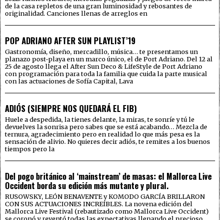
de la casa repletos de una gran luminosidad y rebosantes de
originalidad. Canciones llenas de arreglos en
POP ADRIANO AFTER SUN PLAYLIST’19
Gastronomía, diseño, mercadillo, música… te presentamos un
planazo post-playa en un marco único, el de Port Adriano. Del 12 al
25 de agosto llega el After Sun Deco & LifeStyle de Port Adriano
con programación para toda la familia que cuida la parte musical
con las actuaciones de Sofía Capital, Lava
ADIÓS (SIEMPRE NOS QUEDARÁ EL FIB)
Huele a despedida, la tienes delante, la miras, te sonríe y tú le
devuelves la sonrisa pero sabes que se está acabando… Mezcla de
ternura, agradecimiento pero en realidad lo que más pesa es la
sensación de alivio. No quieres decir adiós, te remites a los buenos
tiempos pero la
Del pogo británico al ‘mainstream’ de masas: el Mallorca Live
Occident borda su edición más mutante y plural.
RUSOWSKY, LEÓN BENAVENTE y KOMODO GARCÍA BRILLARON
CON SUS ACTUACIONES INCREÍBLES. La novena edición del
Mallorca Live Festival (rebautizado como Mallorca Live Occident)
se coronó y reventó todas las expectativas llenando el precioso