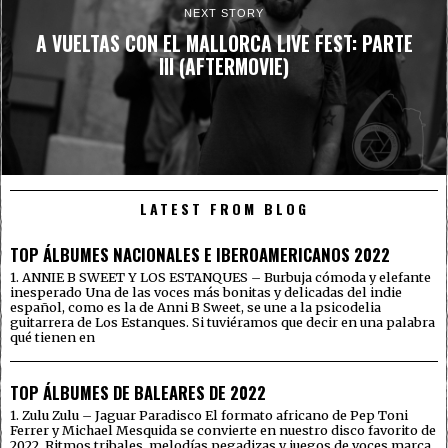
NEXT STORY
A VUELTAS CON EL MALLORCA LIVE FEST: PARTE
III (AFTERMOVIE)
LATEST FROM BLOG
TOP ÁLBUMES NACIONALES E IBEROAMERICANOS 2022
1. ANNIE B SWEET Y LOS ESTANQUES – Burbuja cómoda y elefante
inesperado Una de las voces más bonitas y delicadas del indie
español, como es la de Anni B Sweet, se une a la psicodelia
guitarrera de Los Estanques. Si tuviéramos que decir en una palabra
qué tienen en
TOP ÁLBUMES DE BALEARES DE 2022
1. Zulu Zulu – Jaguar Paradisco El formato africano de Pep Toni
Ferrer y Michael Mesquida se convierte en nuestro disco favorito de
2022. Ritmos tribales, melodías pegadizas y juegos de voces marca