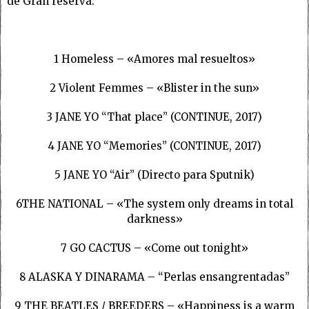
de Gran reserva.
1 Homeless – «Amores mal resueltos»
2 Violent Femmes – «Blister in the sun»
3 JANE YO “That place” (CONTINUE, 2017)
4 JANE YO “Memories” (CONTINUE, 2017)
5 JANE YO “Air” (Directo para Sputnik)
6THE NATIONAL – «The system only dreams in total
darkness»
7 GO CACTUS – «Come out tonight»
8 ALASKA Y DINARAMA – “Perlas ensangrentadas”
9 THE BEATLES / BREEDERS – «Happiness is a warm