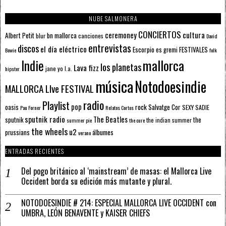
NUBE SALMONERA
CONCIERTOS
ceremoney
cultura
Albert Petit
bn mallorca
blur
canciones
David
entrevistas
discos
el día eléctrico
Escorpio
FESTIVALES
es gremi
Bowie
folk
mallorca
Indie
los planetas
Lava fizz
jane yo
l.a.
hipster
música
Notodoesindie
MALLORCA LIve FESTIVAL
radio
Playlist
pop
rock
Salvatge Cor
oasis
SEXY SADIE
Pau Forner
Relatos Cortos
sputnik radio
The Beatles
sputnik
the
the indian summer
summer pie
the cure
the wheels
u2
álbumes
prussians
verano
ENTRADAS RECIENTES
Del pogo británico al ‘mainstream’ de masas: el Mallorca Live
Occident borda su edición más mutante y plural.
NOTODOESINDIE # 214: ESPECIAL MALLORCA LIVE OCCIDENT con
UMBRA, LEÓN BENAVENTE y KAISER CHIEFS