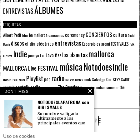
VIDEOJUEGOS Y MÚSICA
ÁLBUMES
ENTREVISTAS
ETIQUETAS
CONCIERTOS
ceremoney
cultura
Albert Petit
bn mallorca
blur
canciones
David
entrevistas
discos
el día eléctrico
Escorpio
FESTIVALES
es gremi
Bowie
folk
mallorca
Indie
los planetas
Lava fizz
jane yo
l.a.
hipster
música
Notodoesindie
MALLORCA LIve FESTIVAL
radio
Playlist
pop
rock
Salvatge Cor
oasis
SEXY SADIE
Pau Forner
Relatos Cortos
sputnik radio
The Beatles
sputnik
the
the indian summer
summer pie
the cure
DON'T MISS
the wheels
u2
álbumes
prussians
verano
NOTODOESLAPATRONA con
BIBI SMALLS
Su nombre va ligado
últimamente a los
principales eventos que
NOTODOESINDIE # 161: !!!
Uso de cookies