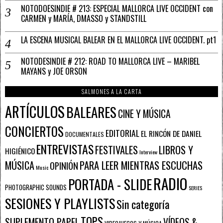
NOTODOESINDIE # 213: ESPECIAL MALLORCA LIVE OCCIDENT con
CARMEN y MARÍA, DMASSO y STANDSTILL
LA ESCENA MUSICAL BALEAR EN EL MALLORCA LIVE OCCIDENT. pt1
NOTODESINDIE # 212: ROAD TO MALLORCA LIVE – MARIBEL
MAYANS y JOE ORSON
SALMONES A LA CARTA
ARTÍCULOS
BALEARES
CINE Y MÚSICA
CONCIERTOS
EDITORIAL
EL RINCÓN DE DANIEL
DOCUMENTALES
ENTREVISTAS
FESTIVALES
LIBROS Y
HIGIÉNICO
Interview
PARA LEER MIENTRAS ESCUCHAS
MÚSICA
OPINIÓN
Music
RADIO
PORTADA - SLIDE
PHOTOGRAPHIC SOUNDS
SERIES
SESIONES Y PLAYLISTS
Sin categoría
TOPS
SUPLEMENTO PAPEL
VÍDEOS &