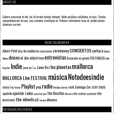
ABOUT US
Labore nonumes te vel, vis id errem tantas tempor. Solet quidam salutatus at quo. Tantas
comprehensam te sea, usu sanctus similique ei. Viderer admodum mea et, probo tantas
alienum ne vim.
NUBE SALMONERA
CONCIERTOS
ceremoney
cultura
Albert Petit
bn mallorca
blur
canciones
David
entrevistas
discos
el día eléctrico
Escorpio
FESTIVALES
es gremi
Bowie
folk
mallorca
Indie
los planetas
Lava fizz
jane yo
l.a.
hipster
música
Notodoesindie
MALLORCA LIve FESTIVAL
radio
Playlist
pop
rock
Salvatge Cor
oasis
SEXY SADIE
Pau Forner
Relatos Cortos
sputnik radio
The Beatles
sputnik
the
the indian summer
summer pie
the cure
the wheels
u2
álbumes
prussians
verano
ENTRADAS RECIENTES