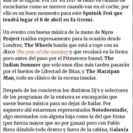
allá de lo digital. Por fin en 2017 la radio va camino de
escucharse como se merece cuando vas en el coche, por
ello es un buen momento para este
Sputnik Fest que
tendrá lugar el 8 de abril en Es Gremi.
Un evento con buena música de la mano de
Nyco
Project
traídos expresamente para la ocasión desde
Londres;
The Wheels
banda que está a tope con su
disco
The year of the monkey
y que recalará en la fiesta
poco antes del paso por el Primavera Sound;
The
Indian Summer
que solo unos días más tardes pasarán
por el Sueños de Libertad de Ibiza; y
The Marzipan
Man,
todo un clásico de la escena insular.
Después de los conciertos los distintos Dj’s y selectores
de los programas de la emisora se encargarán que
suene buena música para no dejar de bailar. Por
supuesto ahí estaremos representados
Notodoesindie,
algo mermados con alguna baja como la del que firma
(por fuerza mayor que no por ganas) pero con Pablo
Riera dándolo todo dentro y fuera de la cabina
, Galaxia