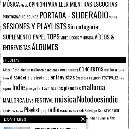
PARA LEER MIENTRAS ESCUCHAS
MÚSICA
OPINIÓN
Music
RADIO
PORTADA - SLIDE
PHOTOGRAPHIC SOUNDS
SERIES
SESIONES Y PLAYLISTS
Sin categoría
TOPS
SUPLEMENTO PAPEL
VÍDEOS &
VIDEOJUEGOS Y MÚSICA
ÁLBUMES
ENTREVISTAS
ETIQUETAS
CONCIERTOS
ceremoney
cultura
Albert Petit
bn mallorca
blur
canciones
David
entrevistas
discos
el día eléctrico
Escorpio
FESTIVALES
es gremi
Bowie
folk
mallorca
Indie
los planetas
Lava fizz
jane yo
l.a.
hipster
música
Notodoesindie
MALLORCA LIve FESTIVAL
radio
Playlist
pop
rock
Salvatge Cor
oasis
SEXY SADIE
Pau Forner
Relatos Cortos
sputnik radio
The Beatles
sputnik
the
the indian summer
summer pie
the cure
DON'T MISS
the wheels
u2
álbumes
prussians
verano