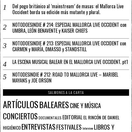
Del pogo británico al ‘mainstream’ de masas: el Mallorca Live
Occident borda su edición más mutante y plural.
NOTODOESINDIE # 214: ESPECIAL MALLORCA LIVE OCCIDENT con
UMBRA, LEÓN BENAVENTE y KAISER CHIEFS
NOTODOESINDIE # 213: ESPECIAL MALLORCA LIVE OCCIDENT con
CARMEN y MARÍA, DMASSO y STANDSTILL
LA ESCENA MUSICAL BALEAR EN EL MALLORCA LIVE OCCIDENT. pt1
NOTODESINDIE # 212: ROAD TO MALLORCA LIVE – MARIBEL
MAYANS y JOE ORSON
SALMONES A LA CARTA
ARTÍCULOS
BALEARES
CINE Y MÚSICA
CONCIERTOS
EDITORIAL
EL RINCÓN DE DANIEL
DOCUMENTALES
ENTREVISTAS
FESTIVALES
LIBROS Y
HIGIÉNICO
Interview