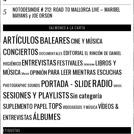
NOTODESINDIE # 212: ROAD TO MALLORCA LIVE – MARIBEL
MAYANS y JOE ORSON
SALMONES A LA CARTA
ARTÍCULOS
BALEARES
CINE Y MÚSICA
CONCIERTOS
EDITORIAL
EL RINCÓN DE DANIEL
DOCUMENTALES
ENTREVISTAS
FESTIVALES
LIBROS Y
HIGIÉNICO
Interview
PARA LEER MIENTRAS ESCUCHAS
MÚSICA
OPINIÓN
Music
RADIO
PORTADA - SLIDE
PHOTOGRAPHIC SOUNDS
SERIES
SESIONES Y PLAYLISTS
Sin categoría
TOPS
SUPLEMENTO PAPEL
VÍDEOS &
VIDEOJUEGOS Y MÚSICA
ÁLBUMES
ENTREVISTAS
ETIQUETAS