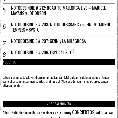
NOTODESINDIE # 212: ROAD TO MALLORCA LIVE – MARIBEL
MAYANS y JOE ORSON
NOTODOESINDIE # 208: NOTODOESCRANC con FIN DEL MUNDO,
TEMPLES y SVSTO
NOTODOESINDIE # 207: GENN y LA MILAGROSA
NOTODOESINDIE # 206: ESPECIAL SILOÉ
ABOUT US
Labore nonumes te vel, vis id errem tantas tempor. Solet quidam salutatus at quo. Tantas
comprehensam te sea, usu sanctus similique ei. Viderer admodum mea et, probo tantas
alienum ne vim.
NUBE SALMONERA
CONCIERTOS
ceremoney
cultura
Albert Petit
bn mallorca
blur
canciones
David