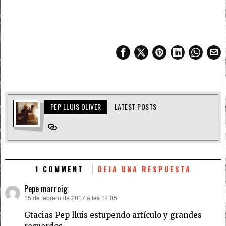
PEP LLUIS OLIVER
LATEST POSTS
1 COMMENT
DEJA UNA RESPUESTA
Pepe marroig
15 de febrero de 2017 a las 14:05
dice:
Gtacias Pep lluis estupendo artículo y grandes