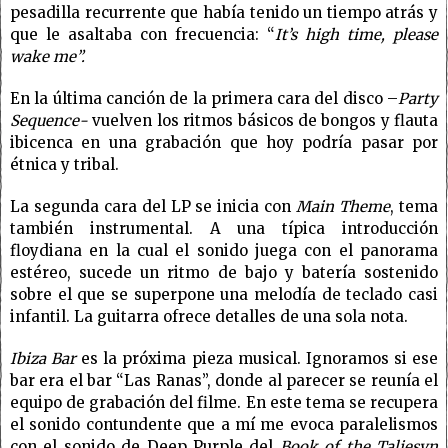
pesadilla recurrente que había tenido un tiempo atrás y
que le asaltaba con frecuencia: “
It’s high time, please
wake me”.
En la última canción de la primera cara del disco –
Party
Sequence-
vuelven los ritmos básicos de bongos y flauta
ibicenca en una grabación que hoy podría pasar por
étnica y tribal.
La segunda cara del LP se inicia con
Main Theme
, tema
también instrumental. A una típica introducción
floydiana en la cual el sonido juega con el panorama
estéreo, sucede un ritmo de bajo y batería sostenido
sobre el que se superpone una melodía de teclado casi
infantil. La guitarra ofrece detalles de una sola nota.
Ibiza Bar
es la próxima pieza musical. Ignoramos si ese
bar era el bar “Las Ranas”, donde al parecer se reunía el
equipo de grabación del filme. En este tema se recupera
el sonido contundente que a mí me evoca paralelismos
con el sonido de Deep Purple del
Book of the Taliesyn