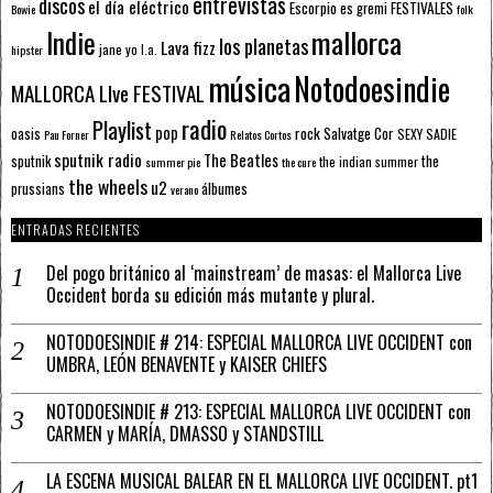
entrevistas
discos
el día eléctrico
Escorpio
FESTIVALES
es gremi
Bowie
folk
mallorca
Indie
los planetas
Lava fizz
jane yo
l.a.
hipster
música
Notodoesindie
MALLORCA LIve FESTIVAL
radio
Playlist
pop
rock
Salvatge Cor
oasis
SEXY SADIE
Pau Forner
Relatos Cortos
sputnik radio
The Beatles
sputnik
the
the indian summer
summer pie
the cure
the wheels
u2
álbumes
prussians
verano
ENTRADAS RECIENTES
Del pogo británico al ‘mainstream’ de masas: el Mallorca Live
Occident borda su edición más mutante y plural.
NOTODOESINDIE # 214: ESPECIAL MALLORCA LIVE OCCIDENT con
UMBRA, LEÓN BENAVENTE y KAISER CHIEFS
NOTODOESINDIE # 213: ESPECIAL MALLORCA LIVE OCCIDENT con
CARMEN y MARÍA, DMASSO y STANDSTILL
LA ESCENA MUSICAL BALEAR EN EL MALLORCA LIVE OCCIDENT. pt1