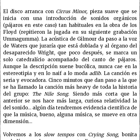
El disco arranca con
Cirrus Minor,
pieza suave que se
inicia con una introducción de sonidos orgánicos
(pájaros en este caso) tan habituales en la obra de los
Floyd (repitieron la jugada en su siguiente grabación
Ummagumma). La acústica de Gilmour da paso a la voz
de Waters que juraría que está doblada y al órgano del
desaparecido Wright, que poco después, se marca un
solo catedralício acompañado del canto de pájaros.
Aunque la descripción suene bucólica, nunca cae en la
estereotipia y en lo naif a lo moda
adlib
. La canción es
seria y evocadora. Cinco minutos que dan paso a la que
se ha llamado la canción más heavy de toda la historia
del grupo:
The Nile Song
. Siendo más corta que la
anterior se nos hace más larga, curiosa relatividad la
del sonido… algún día tendremos evidencia científica de
que la música, bueno, alguna música, se mueve en otra
dimensión…
Volvemos a los
slow tempos
con
Crying Song
, bonita