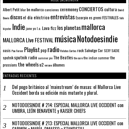
CONCIERTOS
ceremoney
cultura
Albert Petit
bn mallorca
blur
canciones
David
entrevistas
discos
el día eléctrico
Escorpio
FESTIVALES
es gremi
Bowie
folk
mallorca
Indie
los planetas
Lava fizz
jane yo
l.a.
hipster
música
Notodoesindie
MALLORCA LIve FESTIVAL
radio
Playlist
pop
rock
Salvatge Cor
oasis
SEXY SADIE
Pau Forner
Relatos Cortos
sputnik radio
The Beatles
sputnik
the
the indian summer
summer pie
the cure
the wheels
u2
álbumes
prussians
verano
ENTRADAS RECIENTES
Del pogo británico al ‘mainstream’ de masas: el Mallorca Live
Occident borda su edición más mutante y plural.
NOTODOESINDIE # 214: ESPECIAL MALLORCA LIVE OCCIDENT con
UMBRA, LEÓN BENAVENTE y KAISER CHIEFS
NOTODOESINDIE # 213: ESPECIAL MALLORCA LIVE OCCIDENT con
CARMEN y MARÍA, DMASSO y STANDSTILL