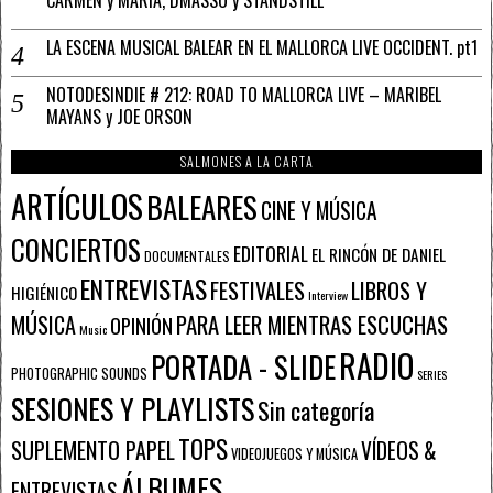
LA ESCENA MUSICAL BALEAR EN EL MALLORCA LIVE OCCIDENT. pt1
NOTODESINDIE # 212: ROAD TO MALLORCA LIVE – MARIBEL
MAYANS y JOE ORSON
SALMONES A LA CARTA
ARTÍCULOS
BALEARES
CINE Y MÚSICA
CONCIERTOS
EDITORIAL
EL RINCÓN DE DANIEL
DOCUMENTALES
ENTREVISTAS
FESTIVALES
LIBROS Y
HIGIÉNICO
Interview
PARA LEER MIENTRAS ESCUCHAS
MÚSICA
OPINIÓN
Music
RADIO
PORTADA - SLIDE
PHOTOGRAPHIC SOUNDS
SERIES
SESIONES Y PLAYLISTS
Sin categoría
TOPS
SUPLEMENTO PAPEL
VÍDEOS &
VIDEOJUEGOS Y MÚSICA
ÁLBUMES
ENTREVISTAS