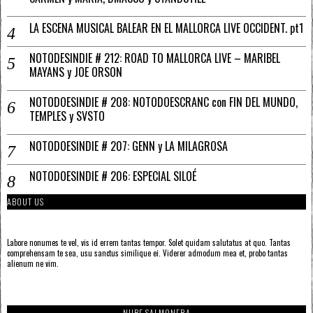
LA ESCENA MUSICAL BALEAR EN EL MALLORCA LIVE OCCIDENT. pt1
NOTODESINDIE # 212: ROAD TO MALLORCA LIVE – MARIBEL
MAYANS y JOE ORSON
NOTODOESINDIE # 208: NOTODOESCRANC con FIN DEL MUNDO,
TEMPLES y SVSTO
NOTODOESINDIE # 207: GENN y LA MILAGROSA
NOTODOESINDIE # 206: ESPECIAL SILOÉ
ABOUT US
Labore nonumes te vel, vis id errem tantas tempor. Solet quidam salutatus at quo. Tantas
comprehensam te sea, usu sanctus similique ei. Viderer admodum mea et, probo tantas
alienum ne vim.
NUBE SALMONERA