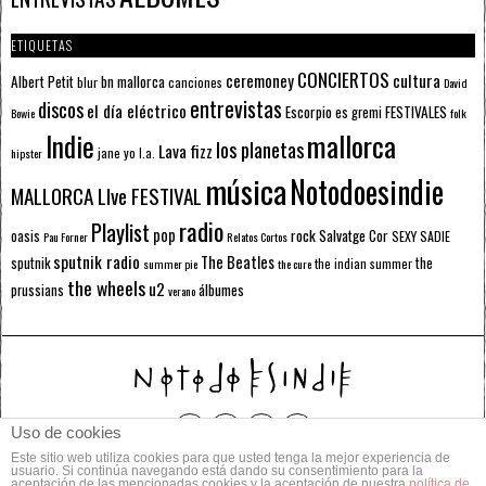
ETIQUETAS
CONCIERTOS
ceremoney
cultura
Albert Petit
bn mallorca
blur
canciones
David
entrevistas
discos
el día eléctrico
Escorpio
FESTIVALES
es gremi
Bowie
folk
mallorca
Indie
los planetas
Lava fizz
jane yo
l.a.
hipster
música
Notodoesindie
MALLORCA LIve FESTIVAL
radio
Playlist
pop
rock
Salvatge Cor
oasis
SEXY SADIE
Pau Forner
Relatos Cortos
sputnik radio
The Beatles
sputnik
the
the indian summer
summer pie
the cure
the wheels
u2
álbumes
prussians
verano
Uso de cookies
Este sitio web utiliza cookies para que usted tenga la mejor experiencia de
© 2014 Todos los derechos reservados.
usuario. Si continúa navegando está dando su consentimiento para la
aceptación de las mencionadas cookies y la aceptación de nuestra
política de