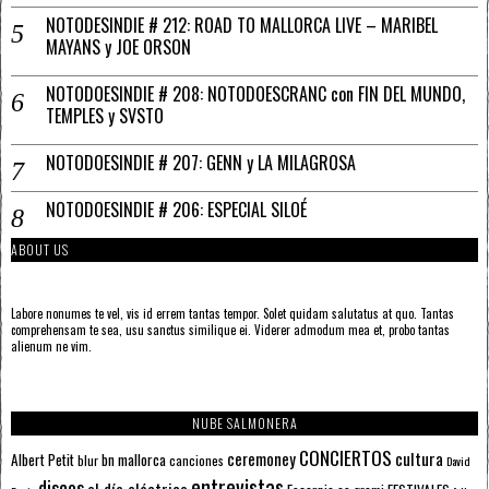
NOTODESINDIE # 212: ROAD TO MALLORCA LIVE – MARIBEL
MAYANS y JOE ORSON
NOTODOESINDIE # 208: NOTODOESCRANC con FIN DEL MUNDO,
TEMPLES y SVSTO
NOTODOESINDIE # 207: GENN y LA MILAGROSA
NOTODOESINDIE # 206: ESPECIAL SILOÉ
ABOUT US
Labore nonumes te vel, vis id errem tantas tempor. Solet quidam salutatus at quo. Tantas
comprehensam te sea, usu sanctus similique ei. Viderer admodum mea et, probo tantas
alienum ne vim.
NUBE SALMONERA
CONCIERTOS
ceremoney
cultura
Albert Petit
bn mallorca
blur
canciones
David
entrevistas
discos
el día eléctrico