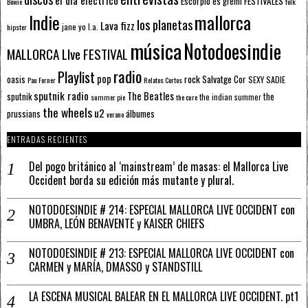
Escorpio
FESTIVALES
es gremi
Bowie
folk
mallorca
Indie
los planetas
Lava fizz
jane yo
l.a.
hipster
música
Notodoesindie
MALLORCA LIve FESTIVAL
radio
Playlist
pop
rock
Salvatge Cor
oasis
SEXY SADIE
Pau Forner
Relatos Cortos
sputnik radio
The Beatles
sputnik
the
the indian summer
summer pie
the cure
the wheels
u2
álbumes
prussians
verano
ENTRADAS RECIENTES
Del pogo británico al ‘mainstream’ de masas: el Mallorca Live
Occident borda su edición más mutante y plural.
NOTODOESINDIE # 214: ESPECIAL MALLORCA LIVE OCCIDENT con
UMBRA, LEÓN BENAVENTE y KAISER CHIEFS
NOTODOESINDIE # 213: ESPECIAL MALLORCA LIVE OCCIDENT con
CARMEN y MARÍA, DMASSO y STANDSTILL
LA ESCENA MUSICAL BALEAR EN EL MALLORCA LIVE OCCIDENT. pt1