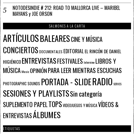
NOTODESINDIE # 212: ROAD TO MALLORCA LIVE – MARIBEL
MAYANS y JOE ORSON
SALMONES A LA CARTA
ARTÍCULOS
BALEARES
CINE Y MÚSICA
CONCIERTOS
EDITORIAL
EL RINCÓN DE DANIEL
DOCUMENTALES
ENTREVISTAS
FESTIVALES
LIBROS Y
HIGIÉNICO
Interview
PARA LEER MIENTRAS ESCUCHAS
MÚSICA
OPINIÓN
Music
RADIO
PORTADA - SLIDE
PHOTOGRAPHIC SOUNDS
SERIES
SESIONES Y PLAYLISTS
Sin categoría
TOPS
SUPLEMENTO PAPEL
VÍDEOS &
VIDEOJUEGOS Y MÚSICA
ÁLBUMES
ENTREVISTAS
ETIQUETAS