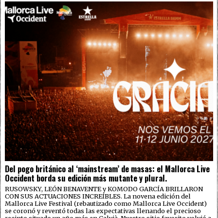
Del pogo británico al ‘mainstream’ de masas: el Mallorca Live
Occident borda su edición más mutante y plural.
RUSOWSKY, LEÓN BENAVENTE y KOMODO GARCÍA BRILLARON
CON SUS ACTUACIONES INCREÍBLES. La novena edición del
Mallorca Live Festival (rebautizado como Mallorca Live Occident)
se coronó y reventó todas las expectativas llenando el precioso
recinto situado un año más en Calvià. Nuestro sitio favorito volvió a