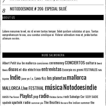
NOTODOESINDIE # 206: ESPECIAL SILOÉ
ABOUT US
Labore nonumes te vel, vis id errem tantas tempor. Solet quidam salutatus at quo. Tantas
comprehensam te sea, usu sanctus similique ei. Viderer admodum mea et, probo tantas
alienum ne vim.
NUBE SALMONERA
CONCIERTOS
ceremoney
cultura
Albert Petit
bn mallorca
blur
canciones
David
entrevistas
discos
el día eléctrico
Escorpio
FESTIVALES
es gremi
Bowie
folk
mallorca
Indie
los planetas
Lava fizz
jane yo
l.a.
hipster
música
Notodoesindie
MALLORCA LIve FESTIVAL
radio
Playlist
pop
rock
Salvatge Cor
oasis
SEXY SADIE
Pau Forner
Relatos Cortos
sputnik radio
The Beatles
sputnik
the
the indian summer
summer pie
the cure