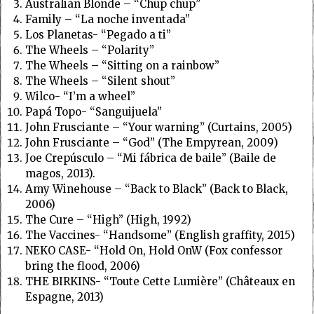
Australian Blonde – “Chup chup”
Family – “La noche inventada”
Los Planetas- “Pegado a ti”
The Wheels – “Polarity”
The Wheels – “Sitting on a rainbow”
The Wheels – “Silent shout”
Wilco- “I’m a wheel”
Papá Topo- “Sanguijuela”
John Frusciante – “Your warning” (Curtains, 2005)
John Frusciante – “God” (The Empyrean, 2009)
Joe Crepúsculo – “Mi fábrica de baile” (Baile de
magos, 2013).
Amy Winehouse – “Back to Black” (Back to Black,
2006)
The Cure – “High” (High, 1992)
The Vaccines- “Handsome” (English graffity, 2015)
NEKO CASE- “Hold On, Hold OnW (Fox confessor
bring the flood, 2006)
THE BIRKINS- “Toute Cette Lumière” (Châteaux en
Espagne, 2013)