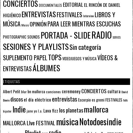
CONCIERTOS
EDITORIAL
EL RINCÓN DE DANIEL
DOCUMENTALES
ENTREVISTAS
FESTIVALES
LIBROS Y
HIGIÉNICO
Interview
PARA LEER MIENTRAS ESCUCHAS
MÚSICA
OPINIÓN
Music
RADIO
PORTADA - SLIDE
PHOTOGRAPHIC SOUNDS
SERIES
SESIONES Y PLAYLISTS
Sin categoría
TOPS
SUPLEMENTO PAPEL
VÍDEOS &
VIDEOJUEGOS Y MÚSICA
ÁLBUMES
ENTREVISTAS
ETIQUETAS
CONCIERTOS
ceremoney
cultura
Albert Petit
bn mallorca
blur
canciones
David
entrevistas
discos
el día eléctrico
Escorpio
FESTIVALES
es gremi
Bowie
folk
mallorca
Indie
los planetas
Lava fizz
jane yo
l.a.
hipster
música
Notodoesindie
MALLORCA LIve FESTIVAL
radio
Playlist