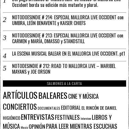
Occident borda su edición más mutante y plural.
NOTODOESINDIE # 214: ESPECIAL MALLORCA LIVE OCCIDENT con
UMBRA, LEÓN BENAVENTE y KAISER CHIEFS
NOTODOESINDIE # 213: ESPECIAL MALLORCA LIVE OCCIDENT con
CARMEN y MARÍA, DMASSO y STANDSTILL
LA ESCENA MUSICAL BALEAR EN EL MALLORCA LIVE OCCIDENT. pt1
NOTODESINDIE # 212: ROAD TO MALLORCA LIVE – MARIBEL
MAYANS y JOE ORSON
SALMONES A LA CARTA
ARTÍCULOS
BALEARES
CINE Y MÚSICA
CONCIERTOS
EDITORIAL
EL RINCÓN DE DANIEL
DOCUMENTALES
ENTREVISTAS
FESTIVALES
LIBROS Y
HIGIÉNICO
Interview
PARA LEER MIENTRAS ESCUCHAS
MÚSICA
OPINIÓN
Music