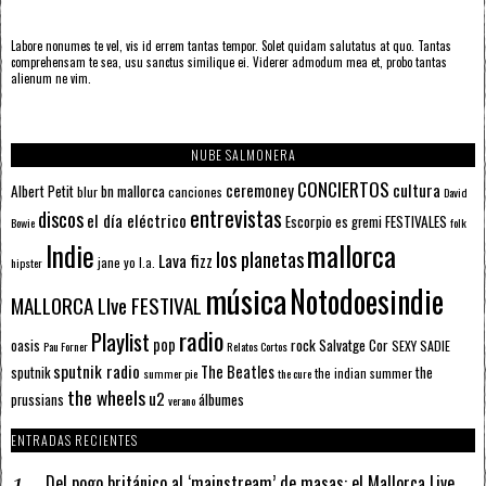
Labore nonumes te vel, vis id errem tantas tempor. Solet quidam salutatus at quo. Tantas
comprehensam te sea, usu sanctus similique ei. Viderer admodum mea et, probo tantas
alienum ne vim.
NUBE SALMONERA
CONCIERTOS
ceremoney
cultura
Albert Petit
bn mallorca
blur
canciones
David
entrevistas
discos
el día eléctrico
Escorpio
FESTIVALES
es gremi
Bowie
folk
mallorca
Indie
los planetas
Lava fizz
jane yo
l.a.
hipster
música
Notodoesindie
MALLORCA LIve FESTIVAL
radio
Playlist
pop
rock
Salvatge Cor
oasis
SEXY SADIE
Pau Forner
Relatos Cortos
sputnik radio
The Beatles
sputnik
the
the indian summer
summer pie
the cure
the wheels
u2
álbumes
prussians
verano
ENTRADAS RECIENTES
Del pogo británico al ‘mainstream’ de masas: el Mallorca Live