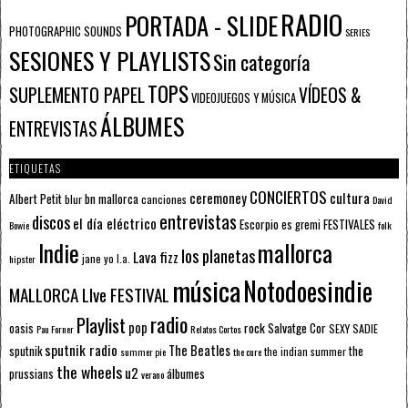
RADIO
PORTADA - SLIDE
PHOTOGRAPHIC SOUNDS
SERIES
SESIONES Y PLAYLISTS
Sin categoría
TOPS
SUPLEMENTO PAPEL
VÍDEOS &
VIDEOJUEGOS Y MÚSICA
ÁLBUMES
ENTREVISTAS
ETIQUETAS
CONCIERTOS
ceremoney
cultura
Albert Petit
bn mallorca
blur
canciones
David
entrevistas
discos
el día eléctrico
Escorpio
FESTIVALES
es gremi
Bowie
folk
mallorca
Indie
los planetas
Lava fizz
jane yo
l.a.
hipster
música
Notodoesindie
MALLORCA LIve FESTIVAL
radio
Playlist
pop
rock
Salvatge Cor
oasis
SEXY SADIE
Pau Forner
Relatos Cortos
sputnik radio
The Beatles
sputnik
the
the indian summer
summer pie
the cure
the wheels
u2
álbumes
prussians
verano