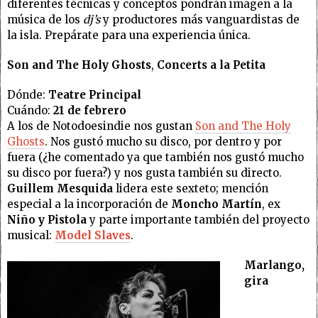
diferentes técnicas y conceptos pondrán imagen a la
música de los
dj’s
y productores más vanguardistas de
la isla. Prepárate para una experiencia única.
Son and The Holy Ghosts
,
Concerts a la Petita
Dónde:
Teatre Principal
Cuándo:
21 de febrero
A los de Notodoesindie nos gustan
Son and The Holy
Ghosts
. Nos gustó mucho su disco, por dentro y por
fuera (¿he comentado ya que también nos gustó mucho
su disco por fuera?) y nos gusta también su directo.
Guillem Mesquida
lidera este sexteto; mención
especial a la incorporación de
Moncho Martín
, ex
Niño y Pistola
y parte importante también del proyecto
musical:
Model Slaves
.
Marlango,
gira