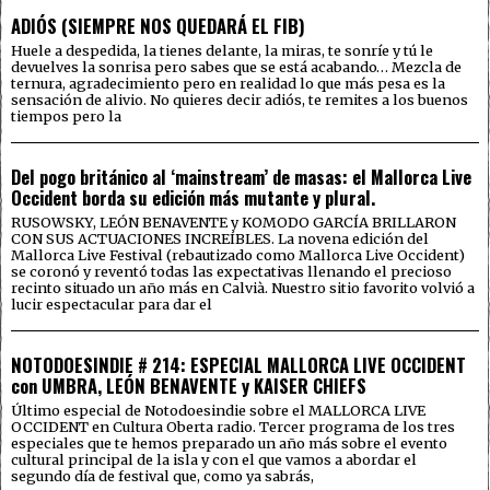
ADIÓS (SIEMPRE NOS QUEDARÁ EL FIB)
Huele a despedida, la tienes delante, la miras, te sonríe y tú le
devuelves la sonrisa pero sabes que se está acabando… Mezcla de
ternura, agradecimiento pero en realidad lo que más pesa es la
sensación de alivio. No quieres decir adiós, te remites a los buenos
tiempos pero la
Del pogo británico al ‘mainstream’ de masas: el Mallorca Live
Occident borda su edición más mutante y plural.
RUSOWSKY, LEÓN BENAVENTE y KOMODO GARCÍA BRILLARON
CON SUS ACTUACIONES INCREÍBLES. La novena edición del
Mallorca Live Festival (rebautizado como Mallorca Live Occident)
se coronó y reventó todas las expectativas llenando el precioso
recinto situado un año más en Calvià. Nuestro sitio favorito volvió a
lucir espectacular para dar el
NOTODOESINDIE # 214: ESPECIAL MALLORCA LIVE OCCIDENT
con UMBRA, LEÓN BENAVENTE y KAISER CHIEFS
Último especial de Notodoesindie sobre el MALLORCA LIVE
OCCIDENT en Cultura Oberta radio. Tercer programa de los tres
especiales que te hemos preparado un año más sobre el evento
cultural principal de la isla y con el que vamos a abordar el
segundo día de festival que, como ya sabrás,