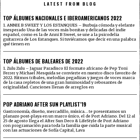
LATEST FROM BLOG
TOP ÁLBUMES NACIONALES E IBEROAMERICANOS 2022
1. ANNIE B SWEET Y LOS ESTANQUES – Burbuja cómoda y elefante
inesperado Una de las voces más bonitas y delicadas del indie
español, como es la de Anni B Sweet, se une a la psicodelia
guitarrera de Los Estanques. Si tuviéramos que decir en una palabra
qué tienen en
TOP ÁLBUMES DE BALEARES DE 2022
1. Zulu Zulu – Jaguar Paradisco El formato africano de Pep Toni
Ferrer y Michael Mesquida se convierte en nuestro disco favorito de
2022. Ritmos tribales, melodías pegadizas y juegos de voces marca
de la casa repletos de una gran luminosidad y rebosantes de
originalidad. Canciones llenas de arreglos en
POP ADRIANO AFTER SUN PLAYLIST’19
Gastronomía, diseño, mercadillo, música… te presentamos un
planazo post-playa en un marco único, el de Port Adriano. Del 12 al
25 de agosto llega el After Sun Deco & LifeStyle de Port Adriano
con programación para toda la familia que cuida la parte musical
con las actuaciones de Sofía Capital, Lava