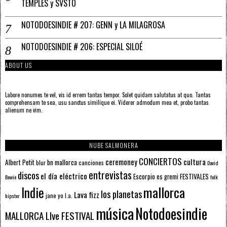
TEMPLES y SVSTO
NOTODOESINDIE # 207: GENN y LA MILAGROSA
NOTODOESINDIE # 206: ESPECIAL SILOÉ
ABOUT US
Labore nonumes te vel, vis id errem tantas tempor. Solet quidam salutatus at quo. Tantas
comprehensam te sea, usu sanctus similique ei. Viderer admodum mea et, probo tantas
alienum ne vim.
NUBE SALMONERA
CONCIERTOS
ceremoney
cultura
Albert Petit
bn mallorca
blur
canciones
David
entrevistas
discos
el día eléctrico
Escorpio
FESTIVALES
es gremi
Bowie
folk
mallorca
Indie
los planetas
Lava fizz
jane yo
l.a.
hipster
música
Notodoesindie
MALLORCA LIve FESTIVAL