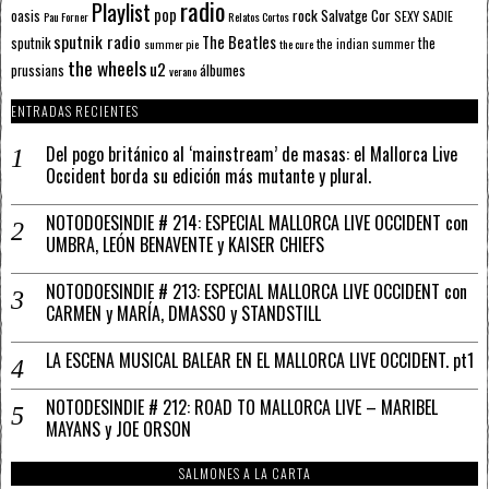
radio
Playlist
pop
rock
Salvatge Cor
oasis
SEXY SADIE
Pau Forner
Relatos Cortos
sputnik radio
The Beatles
sputnik
the
the indian summer
summer pie
the cure
the wheels
u2
álbumes
prussians
verano
ENTRADAS RECIENTES
Del pogo británico al ‘mainstream’ de masas: el Mallorca Live
Occident borda su edición más mutante y plural.
NOTODOESINDIE # 214: ESPECIAL MALLORCA LIVE OCCIDENT con
UMBRA, LEÓN BENAVENTE y KAISER CHIEFS
NOTODOESINDIE # 213: ESPECIAL MALLORCA LIVE OCCIDENT con
CARMEN y MARÍA, DMASSO y STANDSTILL
LA ESCENA MUSICAL BALEAR EN EL MALLORCA LIVE OCCIDENT. pt1
NOTODESINDIE # 212: ROAD TO MALLORCA LIVE – MARIBEL
MAYANS y JOE ORSON
SALMONES A LA CARTA