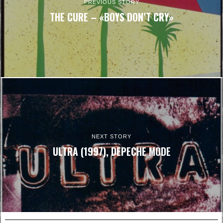
PREVIOUS STORY
THE CURE – «BOYS DON’T CRY»
NEXT STORY
ULTRA (1997), DEPECHE MODE