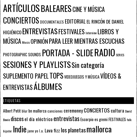
ARTÍCULOS
BALEARES
CINE Y MÚSICA
CONCIERTOS
EDITORIAL
EL RINCÓN DE DANIEL
DOCUMENTALES
ENTREVISTAS
FESTIVALES
LIBROS Y
HIGIÉNICO
Interview
PARA LEER MIENTRAS ESCUCHAS
MÚSICA
OPINIÓN
Music
RADIO
PORTADA - SLIDE
PHOTOGRAPHIC SOUNDS
SERIES
SESIONES Y PLAYLISTS
Sin categoría
TOPS
SUPLEMENTO PAPEL
VÍDEOS &
VIDEOJUEGOS Y MÚSICA
ÁLBUMES
ENTREVISTAS
ETIQUETAS
CONCIERTOS
ceremoney
cultura
Albert Petit
bn mallorca
blur
canciones
David
entrevistas
discos
el día eléctrico
Escorpio
FESTIVALES
es gremi
Bowie
folk
mallorca
Indie
los planetas
Lava fizz
jane yo
l.a.
hipster