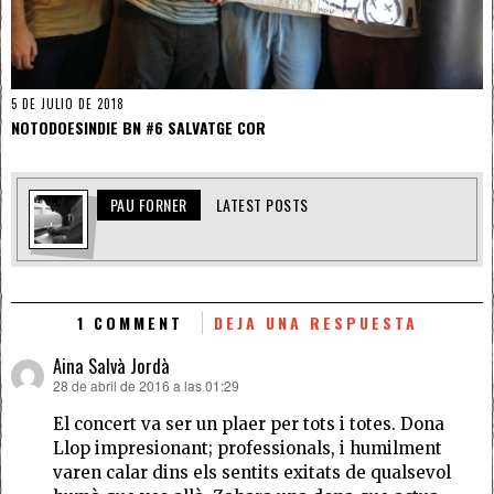
5 DE JULIO DE 2018
NOTODOESINDIE BN #6 SALVATGE COR
PAU FORNER
LATEST POSTS
1 COMMENT
DEJA UNA RESPUESTA
Aina Salvà Jordà
28 de abril de 2016 a las 01:29
dice:
El concert va ser un plaer per tots i totes. Dona
Llop impresionant; professionals, i humilment
varen calar dins els sentits exitats de qualsevol