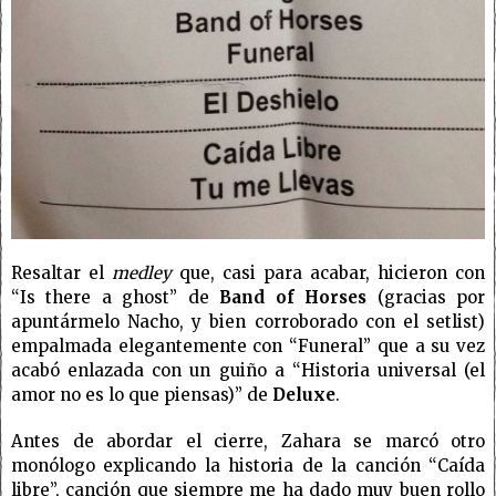
Resaltar el
medley
que, casi para acabar, hicieron con
“Is there a ghost” de
Band of Horses
(gracias por
apuntármelo Nacho, y bien corroborado con el setlist)
empalmada elegantemente con “Funeral” que a su vez
acabó enlazada con un guiño a “Historia universal (el
amor no es lo que piensas)” de
Deluxe
.
Antes de abordar el cierre, Zahara se marcó otro
monólogo explicando la historia de la canción “Caída
libre”, canción que siempre me ha dado muy buen rollo