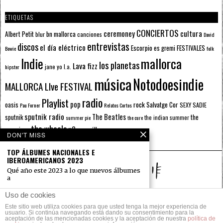
ETIQUETAS
CONCIERTOS
ceremoney
cultura
Albert Petit
bn mallorca
blur
canciones
David
entrevistas
discos
el día eléctrico
Escorpio
FESTIVALES
es gremi
Bowie
folk
mallorca
Indie
los planetas
Lava fizz
jane yo
l.a.
hipster
música
Notodoesindie
MALLORCA LIve FESTIVAL
radio
Playlist
pop
rock
Salvatge Cor
oasis
SEXY SADIE
Pau Forner
Relatos Cortos
sputnik radio
The Beatles
sputnik
the
the indian summer
summer pie
the cure
the wheels
u2
álbumes
prussians
verano
DON'T MISS
TOP ÁLBUMES NACIONALES E
IBEROAMERICANOS 2023
Qué año este 2023 a lo que nuevos álbumes
a
TOP CANCIONES
Uso de cookies
NACIONALES DE 2023
Este sitio web utiliza cookies para que usted tenga la mejor experiencia de
© 2014 Todos los derechos reservados.
En este 2023 se ha colado
usuario. Si continúa navegando está dando su consentimiento para la
aceptación de las mencionadas cookies y la aceptación de nuestra
una combinación de
política de