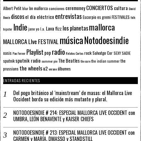
CONCIERTOS
ceremoney
cultura
Albert Petit
bn mallorca
blur
canciones
David
entrevistas
discos
el día eléctrico
Escorpio
FESTIVALES
es gremi
Bowie
folk
mallorca
Indie
los planetas
Lava fizz
jane yo
l.a.
hipster
música
Notodoesindie
MALLORCA LIve FESTIVAL
radio
Playlist
pop
rock
Salvatge Cor
oasis
SEXY SADIE
Pau Forner
Relatos Cortos
sputnik radio
The Beatles
sputnik
the
the indian summer
summer pie
the cure
the wheels
u2
álbumes
prussians
verano
ENTRADAS RECIENTES
Del pogo británico al ‘mainstream’ de masas: el Mallorca Live
Occident borda su edición más mutante y plural.
NOTODOESINDIE # 214: ESPECIAL MALLORCA LIVE OCCIDENT con
UMBRA, LEÓN BENAVENTE y KAISER CHIEFS
NOTODOESINDIE # 213: ESPECIAL MALLORCA LIVE OCCIDENT con
CARMEN y MARÍA, DMASSO y STANDSTILL