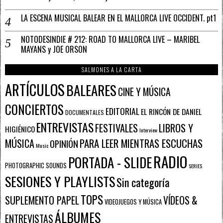
LA ESCENA MUSICAL BALEAR EN EL MALLORCA LIVE OCCIDENT. pt1
NOTODESINDIE # 212: ROAD TO MALLORCA LIVE – MARIBEL
MAYANS y JOE ORSON
SALMONES A LA CARTA
ARTÍCULOS
BALEARES
CINE Y MÚSICA
CONCIERTOS
EDITORIAL
EL RINCÓN DE DANIEL
DOCUMENTALES
ENTREVISTAS
FESTIVALES
LIBROS Y
HIGIÉNICO
Interview
PARA LEER MIENTRAS ESCUCHAS
MÚSICA
OPINIÓN
Music
RADIO
PORTADA - SLIDE
PHOTOGRAPHIC SOUNDS
SERIES
SESIONES Y PLAYLISTS
Sin categoría
TOPS
SUPLEMENTO PAPEL
VÍDEOS &
VIDEOJUEGOS Y MÚSICA
ÁLBUMES
ENTREVISTAS