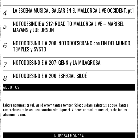
LA ESCENA MUSICAL BALEAR EN EL MALLORCA LIVE OCCIDENT. pt1
NOTODESINDIE # 212: ROAD TO MALLORCA LIVE – MARIBEL
MAYANS y JOE ORSON
NOTODOESINDIE # 208: NOTODOESCRANC con FIN DEL MUNDO,
TEMPLES y SVSTO
NOTODOESINDIE # 207: GENN y LA MILAGROSA
NOTODOESINDIE # 206: ESPECIAL SILOÉ
ABOUT US
Labore nonumes te vel, vis id errem tantas tempor. Solet quidam salutatus at quo. Tantas
comprehensam te sea, usu sanctus similique ei. Viderer admodum mea et, probo tantas
alienum ne vim.
NUBE SALMONERA