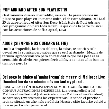
POP ADRIANO AFTER SUN PLAYLIST’19
Gastronomía, diseño, mercadillo, música… te presentamos un
planazo post-playa en un marco único, el de Port Adriano. Del 12 al
25 de agosto llega el After Sun Deco & LifeStyle de Port Adriano
con programación para toda la familia que cuida la parte musical
con las actuaciones de Sofía Capital, Lava
ADIÓS (SIEMPRE NOS QUEDARÁ EL FIB)
Huele a despedida, la tienes delante, la miras, te sonríe y tú le
devuelves la sonrisa pero sabes que se está acabando… Mezcla de
ternura, agradecimiento pero en realidad lo que más pesa es la
sensación de alivio. No quieres decir adiós, te remites a los buenos
tiempos pero la
Del pogo británico al ‘mainstream’ de masas: el Mallorca Live
Occident borda su edición más mutante y plural.
RUSOWSKY, LEÓN BENAVENTE y KOMODO GARCÍA BRILLARON
CON SUS ACTUACIONES INCREÍBLES. La novena edición del
Mallorca Live Festival (rebautizado como Mallorca Live Occident)
se coronó y reventó todas las expectativas llenando el precioso
recinto situado un año más en Calvià. Nuestro sitio favorito volvió a
lucir espectacular para dar el