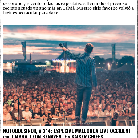
se coronó y reventó todas las expectativas llenando el precioso
recinto situado un año más en Calvià. Nuestro sitio favorito volvió a
lucir espectacular para dar el
NOTODOESINDIE # 214: ESPECIAL MALLORCA LIVE OCCIDENT
con UMBRA, LEÓN BENAVENTE y KAISER CHIEFS