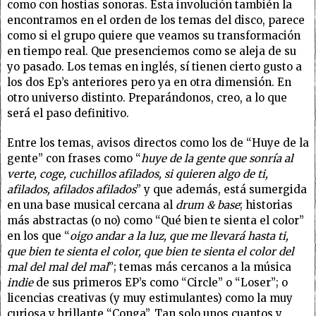
como con hostias sonoras. Esta involución también la
encontramos en el orden de los temas del disco, parece
como si el grupo quiere que veamos su transformación
en tiempo real. Que presenciemos como se aleja de su
yo pasado. Los temas en inglés, sí tienen cierto gusto a
los dos Ep’s anteriores pero ya en otra dimensión. En
otro universo distinto. Preparándonos, creo, a lo que
será el paso definitivo.
Entre los temas, avisos directos como los de “Huye de la
gente” con frases como “
huye de la gente que sonría al
verte, coge, cuchillos afilados, si quieren algo de ti,
afilados, afilados afilados
” y que además, está sumergida
en una base musical cercana al
drum & base
; historias
más abstractas (o no) como “Qué bien te sienta el color”
en los que “
oigo andar a la luz, que me llevará hasta ti,
que bien te sienta el color, que bien te sienta el color del
mal del mal del mal
”; temas más cercanos a la música
indie
de sus primeros EP’s como “Circle” o “Loser”; o
licencias creativas (y muy estimulantes) como la muy
curiosa y brillante “Conga”. Tan solo unos cuantos y