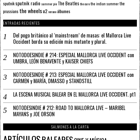
sputnik radio
The Beatles
sputnik
the
the indian summer
summer pie
the cure
the wheels
u2
álbumes
prussians
verano
ENTRADAS RECIENTES
Del pogo británico al ‘mainstream’ de masas: el Mallorca Live
Occident borda su edición más mutante y plural.
NOTODOESINDIE # 214: ESPECIAL MALLORCA LIVE OCCIDENT con
UMBRA, LEÓN BENAVENTE y KAISER CHIEFS
NOTODOESINDIE # 213: ESPECIAL MALLORCA LIVE OCCIDENT con
CARMEN y MARÍA, DMASSO y STANDSTILL
LA ESCENA MUSICAL BALEAR EN EL MALLORCA LIVE OCCIDENT. pt1
NOTODESINDIE # 212: ROAD TO MALLORCA LIVE – MARIBEL
MAYANS y JOE ORSON
SALMONES A LA CARTA
ARTÍCULOS
BALEARES