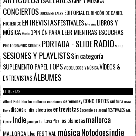
CINE Y MÚSICA
CONCIERTOS
EDITORIAL
EL RINCÓN DE DANIEL
DOCUMENTALES
ENTREVISTAS
FESTIVALES
LIBROS Y
HIGIÉNICO
Interview
PARA LEER MIENTRAS ESCUCHAS
MÚSICA
OPINIÓN
Music
RADIO
PORTADA - SLIDE
PHOTOGRAPHIC SOUNDS
SERIES
SESIONES Y PLAYLISTS
Sin categoría
TOPS
SUPLEMENTO PAPEL
VÍDEOS &
VIDEOJUEGOS Y MÚSICA
ÁLBUMES
ENTREVISTAS
ETIQUETAS
CONCIERTOS
ceremoney
cultura
Albert Petit
bn mallorca
blur
canciones
David
entrevistas
discos
el día eléctrico
Escorpio
FESTIVALES
es gremi
Bowie
folk
mallorca
Indie
los planetas
Lava fizz
jane yo
l.a.
hipster
música
Notodoesindie
MALLORCA LIve FESTIVAL