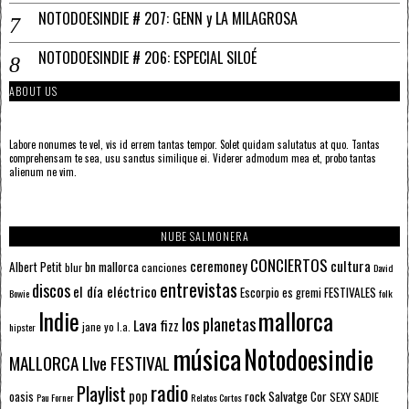
NOTODOESINDIE # 207: GENN y LA MILAGROSA
NOTODOESINDIE # 206: ESPECIAL SILOÉ
ABOUT US
Labore nonumes te vel, vis id errem tantas tempor. Solet quidam salutatus at quo. Tantas
comprehensam te sea, usu sanctus similique ei. Viderer admodum mea et, probo tantas
alienum ne vim.
NUBE SALMONERA
CONCIERTOS
ceremoney
cultura
Albert Petit
bn mallorca
blur
canciones
David
entrevistas
discos
el día eléctrico
Escorpio
FESTIVALES
es gremi
Bowie
folk
mallorca
Indie
los planetas
Lava fizz
jane yo
l.a.
hipster
música
Notodoesindie
MALLORCA LIve FESTIVAL
radio
Playlist
pop
rock
Salvatge Cor
oasis
SEXY SADIE
Pau Forner
Relatos Cortos