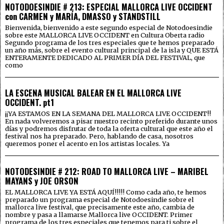
NOTODOESINDIE # 213: ESPECIAL MALLORCA LIVE OCCIDENT
con CARMEN y MARÍA, DMASSO y STANDSTILL
Bienvenida, bienvenido a este segundo especial de Notodoesindie
sobre este MALLORCA LIVE OCCIDENT en Cultura Oberta radio
Segundo programa de los tres especiales que te hemos preparado
un año más, sobre el evento cultural principal de la isla y QUE ESTÁ
ENTERAMENTE DEDICADO AL PRIMER DÍA DEL FESTIVAL, que
como
LA ESCENA MUSICAL BALEAR EN EL MALLORCA LIVE
OCCIDENT. pt1
¡¡YA ESTAMOS EN LA SEMANA DEL MALLORCA LIVE OCCIDENT!!
En nada volveremos a pisar nuestro recinto preferido durante unos
días y podremos disfrutar de toda la oferta cultural que este año el
festival nos ha preparado. Pero, hablando de casa, nosotros
queremos poner el acento en los artistas locales. Ya
NOTODESINDIE # 212: ROAD TO MALLORCA LIVE – MARIBEL
MAYANS y JOE ORSON
EL MALLORCA LIVE YA ESTÁ AQUÍ!!!!! Como cada año, te hemos
preparado un programa especial de Notodoesindie sobre el
mallorca live festival, que precisamente este año, cambia de
nombre y pasa a llamarse Mallorca live OCCIDENT. Primer
programa de los tres especiales que tenemos para ti sobre el