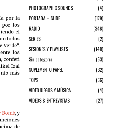
PHOTOGRAPHIC SOUNDS
4
PORTADA – SLIDE
179
ía por la
 por los
RADIO
346
riendo el
SERIES
2
on todos
e Verde”.
SESIONES Y PLAYLISTS
148
ente los
Sin categoría
53
, confeti
ikel Izal
SUPLEMENTO PAPEL
32
mento más
TOPS
66
VIDEOJUEGOS Y MÚSICA
4
VÍDEOS & ENTREVISTAS
27
y Bomb
, y
canciones
ncima de