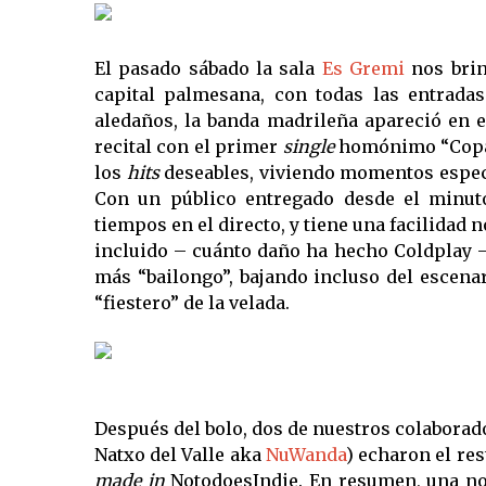
El pasado sábado la sala
Es Gremi
nos bri
capital palmesana, con todas las entrada
aledaños, la banda madrileña apareció en el
recital con el primer
single
homónimo “Copac
los
hits
deseables, viviendo momentos especi
Con un público entregado desde el minuto
tiempos en el directo, y tiene una facilidad n
incluido – cuánto daño ha hecho Coldplay – 
más “bailongo”, bajando incluso del escen
“fiestero” de la velada.
Después del bolo, dos de nuestros colaborad
Natxo del Valle aka
NuWanda
) echaron el re
made in
NotodoesIndie. En resumen, una no