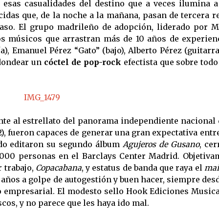
e esas casualidades del destino que a veces ilumina 
das que, de la noche a la mañana, pasan de tercera r
caso. El grupo madrileño de adopción, liderado por M
nos músicos que arrastran más de 10 años de experien
), Emanuel Pérez “Gato” (bajo), Alberto Pérez (guitarra
edondear un
cóctel de pop-rock
efectista que sobre todo
te al estrellato del panorama independiente nacional
12), fueron capaces de generar una gran expectativa entr
ndo editaron su segundo álbum
Agujeros de Gusano
, ce
.000 personas en el Barclays Center Madrid. Objetiva
 trabajo,
Copacabana
, y estatus de banda que raya el
mai
años a golpe de autogestión y buen hacer, siempre des
 empresarial. El modesto sello Hook Ediciones Musica
scos, y no parece que les haya ido mal.