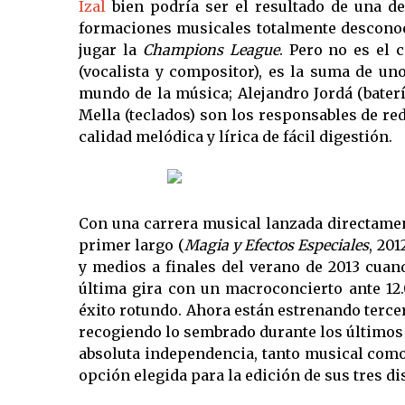
Izal
bien podría ser el resultado de una d
formaciones musicales totalmente desconoci
jugar la
Champions League
. Pero no es el 
(vocalista y compositor), es la suma de u
mundo de la música; Alejandro Jordá (batería
Mella (teclados) son los responsables de r
calidad melódica y lírica de fácil digestión.
Con una carrera musical lanzada directamen
primer largo (
Magia y Efectos Especiales
, 20
y medios a finales del verano de 2013 cua
última gira con un macroconcierto ante 12
éxito rotundo. Ahora están estrenando tercer
recogiendo lo sembrado durante los últimos 
absoluta independencia, tanto musical como
opción elegida para la edición de sus tres di