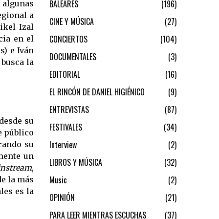
BALEARES
196
a algunas
egional a
CINE Y MÚSICA
27
ikel Izal
CONCIERTOS
104
cia en el
s) e Iván
DOCUMENTALES
3
 busca la
EDITORIAL
16
EL RINCÓN DE DANIEL HIGIÉNICO
9
ENTREVISTAS
87
 desde su
FESTIVALES
34
e público
Interview
2
rrando su
mente un
LIBROS Y MÚSICA
32
nstream
,
Music
2
de la más
les es la
OPINIÓN
21
PARA LEER MIENTRAS ESCUCHAS
37