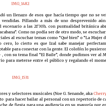
ndó un llenazo de esos que hacía tiempo que no se ve
s vendidas. Pillando a más de uno desprevenido aún
 escenario a las 21’30h. con puntualidad británica ab
abana”. Como no podía ser de otro modo, se escuchar
ales al escuchar temas como “Qué bien” o “La Mujer d
 cero, lo cierto es que Izal sabe manejar perfectam
otable para conectar con la gente. El colofón lo pusieron
, con su tema final “El Baile”, donde pudimos ver al M
ario para meterse entre el público y regalando el mo
ores y selectores musicales (Noe G. Senande, aka
Cherr
sto para hacer bailar al personal con un repertorio de 
che de fiesta para una audiencia en su mayoría por e