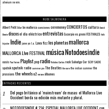
alienum ne vim.
NUBE SALMONERA
CONCIERTOS
ceremoney
cultura
Albert Petit
bn mallorca
blur
canciones
David
entrevistas
discos
el día eléctrico
Escorpio
FESTIVALES
es gremi
Bowie
folk
mallorca
Indie
los planetas
Lava fizz
jane yo
l.a.
hipster
música
Notodoesindie
MALLORCA LIve FESTIVAL
radio
Playlist
pop
rock
Salvatge Cor
oasis
SEXY SADIE
Pau Forner
Relatos Cortos
sputnik radio
The Beatles
sputnik
the
the indian summer
summer pie
the cure
the wheels
u2
álbumes
prussians
verano
ENTRADAS RECIENTES
Del pogo británico al ‘mainstream’ de masas: el Mallorca Live
Occident borda su edición más mutante y plural.
NOTODOESINDIE # 214: ESPECIAL MALLORCA LIVE OCCIDENT con