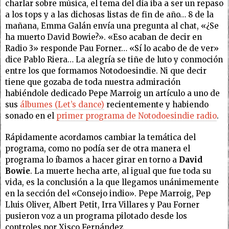
charlar sobre música, el tema del día iba a ser un repaso
a los tops y a las dichosas listas de fin de año… 8 de la
mañana, Emma Galán envía una pregunta al chat, «¿Se
ha muerto David Bowie?». «Eso acaban de decir en
Radio 3» responde Pau Forner… «Sí lo acabo de de ver»
dice Pablo Riera… La alegría se tiñe de luto y conmoción
entre los que formamos Notodoesindie. Ni que decir
tiene que gozaba de toda nuestra admiración
habiéndole dedicado Pepe Marroig un artículo a uno de
sus
álbumes (Let’s dance)
recientemente y habiendo
sonado en el
primer programa de Notodoesindie radio
.
Rápidamente acordamos cambiar la temática del
programa, como no podía ser de otra manera el
programa lo íbamos a hacer girar en torno a
David
Bowie
. La muerte hecha arte, al igual que fue toda su
vida, es la conclusión a la que llegamos unánimemente
en la sección del «Consejo indio». Pepe Marroig, Pep
Lluis Oliver, Albert Petit, Irra Villares y Pau Forner
pusieron voz a un programa pilotado desde los
controles por Xisco Fernández.