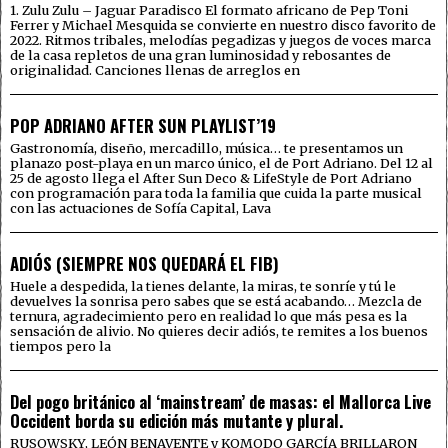
1. Zulu Zulu – Jaguar Paradisco El formato africano de Pep Toni
Ferrer y Michael Mesquida se convierte en nuestro disco favorito de
2022. Ritmos tribales, melodías pegadizas y juegos de voces marca
de la casa repletos de una gran luminosidad y rebosantes de
originalidad. Canciones llenas de arreglos en
POP ADRIANO AFTER SUN PLAYLIST’19
Gastronomía, diseño, mercadillo, música… te presentamos un
planazo post-playa en un marco único, el de Port Adriano. Del 12 al
25 de agosto llega el After Sun Deco & LifeStyle de Port Adriano
con programación para toda la familia que cuida la parte musical
con las actuaciones de Sofía Capital, Lava
ADIÓS (SIEMPRE NOS QUEDARÁ EL FIB)
Huele a despedida, la tienes delante, la miras, te sonríe y tú le
devuelves la sonrisa pero sabes que se está acabando… Mezcla de
ternura, agradecimiento pero en realidad lo que más pesa es la
sensación de alivio. No quieres decir adiós, te remites a los buenos
tiempos pero la
Del pogo británico al ‘mainstream’ de masas: el Mallorca Live
Occident borda su edición más mutante y plural.
RUSOWSKY, LEÓN BENAVENTE y KOMODO GARCÍA BRILLARON