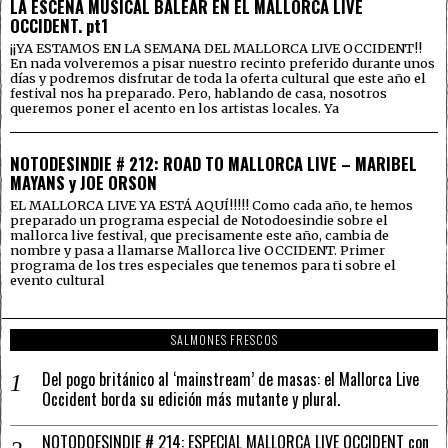
LA ESCENA MUSICAL BALEAR EN EL MALLORCA LIVE
OCCIDENT. pt1
¡¡YA ESTAMOS EN LA SEMANA DEL MALLORCA LIVE OCCIDENT!!
En nada volveremos a pisar nuestro recinto preferido durante unos
días y podremos disfrutar de toda la oferta cultural que este año el
festival nos ha preparado. Pero, hablando de casa, nosotros
queremos poner el acento en los artistas locales. Ya
NOTODESINDIE # 212: ROAD TO MALLORCA LIVE – MARIBEL
MAYANS y JOE ORSON
EL MALLORCA LIVE YA ESTÁ AQUÍ!!!!! Como cada año, te hemos
preparado un programa especial de Notodoesindie sobre el
mallorca live festival, que precisamente este año, cambia de
nombre y pasa a llamarse Mallorca live OCCIDENT. Primer
programa de los tres especiales que tenemos para ti sobre el
evento cultural
SALMONES FRESCOS
Del pogo británico al ‘mainstream’ de masas: el Mallorca Live
Occident borda su edición más mutante y plural.
NOTODOESINDIE # 214: ESPECIAL MALLORCA LIVE OCCIDENT con