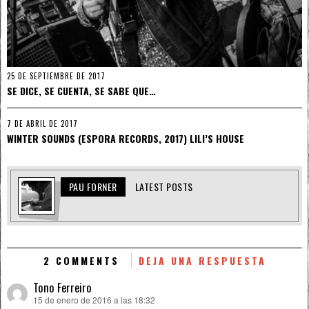
25 DE SEPTIEMBRE DE 2017
SE DICE, SE CUENTA, SE SABE QUE…
7 DE ABRIL DE 2017
WINTER SOUNDS (ESPORA RECORDS, 2017) LILI’S HOUSE
PAU FORNER
LATEST POSTS
2 COMMENTS
DEJA UNA RESPUESTA
Tono Ferreiro
15 de enero de 2016 a las 18:32
dice: