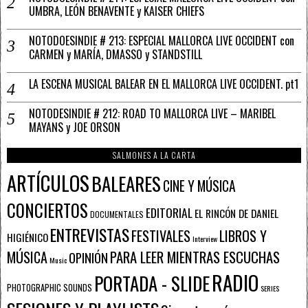
UMBRA, LEÓN BENAVENTE y KAISER CHIEFS
NOTODOESINDIE # 213: ESPECIAL MALLORCA LIVE OCCIDENT con
CARMEN y MARÍA, DMASSO y STANDSTILL
LA ESCENA MUSICAL BALEAR EN EL MALLORCA LIVE OCCIDENT. pt1
NOTODESINDIE # 212: ROAD TO MALLORCA LIVE – MARIBEL
MAYANS y JOE ORSON
SALMONES A LA CARTA
ARTÍCULOS
BALEARES
CINE Y MÚSICA
CONCIERTOS
EDITORIAL
EL RINCÓN DE DANIEL
DOCUMENTALES
ENTREVISTAS
FESTIVALES
LIBROS Y
HIGIÉNICO
Interview
PARA LEER MIENTRAS ESCUCHAS
MÚSICA
OPINIÓN
Music
RADIO
PORTADA - SLIDE
PHOTOGRAPHIC SOUNDS
SERIES