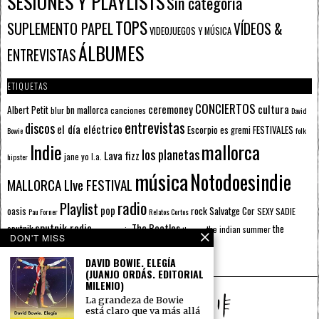
SESIONES Y PLAYLISTS
Sin categoría
TOPS
SUPLEMENTO PAPEL
VÍDEOS &
VIDEOJUEGOS Y MÚSICA
ÁLBUMES
ENTREVISTAS
ETIQUETAS
CONCIERTOS
ceremoney
cultura
Albert Petit
bn mallorca
blur
canciones
David
entrevistas
discos
el día eléctrico
Escorpio
FESTIVALES
es gremi
Bowie
folk
mallorca
Indie
los planetas
Lava fizz
jane yo
l.a.
hipster
música
Notodoesindie
MALLORCA LIve FESTIVAL
radio
Playlist
pop
rock
Salvatge Cor
oasis
SEXY SADIE
Pau Forner
Relatos Cortos
sputnik radio
The Beatles
sputnik
the
the indian summer
summer pie
the cure
DON'T MISS
the wheels
u2
álbumes
prussians
verano
DAVID BOWIE. ELEGÍA
(JUANJO ORDÁS. EDITORIAL
MILENIO)
La grandeza de Bowie
está claro que va más allá