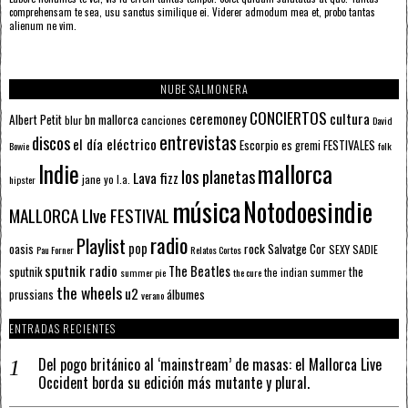
comprehensam te sea, usu sanctus similique ei. Viderer admodum mea et, probo tantas
alienum ne vim.
NUBE SALMONERA
CONCIERTOS
ceremoney
cultura
Albert Petit
bn mallorca
blur
canciones
David
entrevistas
discos
el día eléctrico
Escorpio
FESTIVALES
es gremi
Bowie
folk
mallorca
Indie
los planetas
Lava fizz
jane yo
l.a.
hipster
música
Notodoesindie
MALLORCA LIve FESTIVAL
radio
Playlist
pop
rock
Salvatge Cor
oasis
SEXY SADIE
Pau Forner
Relatos Cortos
sputnik radio
The Beatles
sputnik
the
the indian summer
summer pie
the cure
the wheels
u2
álbumes
prussians
verano
ENTRADAS RECIENTES
Del pogo británico al ‘mainstream’ de masas: el Mallorca Live
Occident borda su edición más mutante y plural.