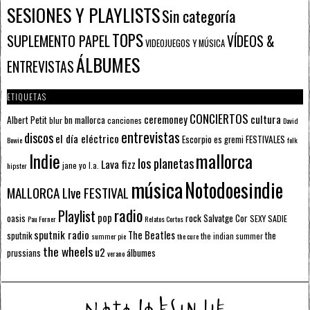
SESIONES Y PLAYLISTS
Sin categoría
TOPS
SUPLEMENTO PAPEL
VÍDEOS &
VIDEOJUEGOS Y MÚSICA
ÁLBUMES
ENTREVISTAS
ETIQUETAS
CONCIERTOS
ceremoney
cultura
Albert Petit
bn mallorca
blur
canciones
David
entrevistas
discos
el día eléctrico
Escorpio
FESTIVALES
es gremi
Bowie
folk
mallorca
Indie
los planetas
Lava fizz
jane yo
l.a.
hipster
música
Notodoesindie
MALLORCA LIve FESTIVAL
radio
Playlist
pop
rock
Salvatge Cor
oasis
SEXY SADIE
Pau Forner
Relatos Cortos
sputnik radio
The Beatles
sputnik
the
the indian summer
summer pie
the cure
the wheels
u2
álbumes
prussians
verano