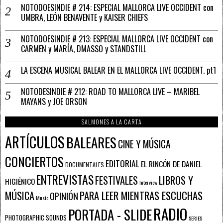
NOTODOESINDIE # 214: ESPECIAL MALLORCA LIVE OCCIDENT con
UMBRA, LEÓN BENAVENTE y KAISER CHIEFS
NOTODOESINDIE # 213: ESPECIAL MALLORCA LIVE OCCIDENT con
CARMEN y MARÍA, DMASSO y STANDSTILL
LA ESCENA MUSICAL BALEAR EN EL MALLORCA LIVE OCCIDENT. pt1
NOTODESINDIE # 212: ROAD TO MALLORCA LIVE – MARIBEL
MAYANS y JOE ORSON
SALMONES A LA CARTA
ARTÍCULOS
BALEARES
CINE Y MÚSICA
CONCIERTOS
EDITORIAL
EL RINCÓN DE DANIEL
DOCUMENTALES
ENTREVISTAS
FESTIVALES
LIBROS Y
HIGIÉNICO
Interview
PARA LEER MIENTRAS ESCUCHAS
MÚSICA
OPINIÓN
Music
RADIO
PORTADA - SLIDE
PHOTOGRAPHIC SOUNDS
SERIES