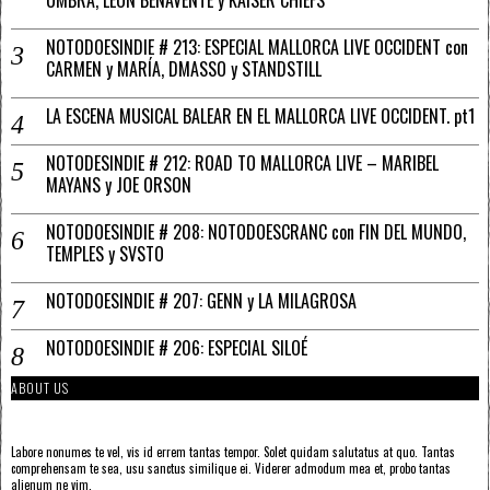
UMBRA, LEÓN BENAVENTE y KAISER CHIEFS
NOTODOESINDIE # 213: ESPECIAL MALLORCA LIVE OCCIDENT con
CARMEN y MARÍA, DMASSO y STANDSTILL
LA ESCENA MUSICAL BALEAR EN EL MALLORCA LIVE OCCIDENT. pt1
NOTODESINDIE # 212: ROAD TO MALLORCA LIVE – MARIBEL
MAYANS y JOE ORSON
NOTODOESINDIE # 208: NOTODOESCRANC con FIN DEL MUNDO,
TEMPLES y SVSTO
NOTODOESINDIE # 207: GENN y LA MILAGROSA
NOTODOESINDIE # 206: ESPECIAL SILOÉ
ABOUT US
Labore nonumes te vel, vis id errem tantas tempor. Solet quidam salutatus at quo. Tantas
comprehensam te sea, usu sanctus similique ei. Viderer admodum mea et, probo tantas
alienum ne vim.