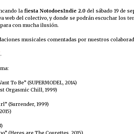
ncando la
fiesta NotodoesIndie 2.0
del sábado 19 de s
va web del colectivo, y donde se podrán escuchar los t
epara con mucha ilusión.
aciones musicales comentadas por nuestros colaborad
í
.
ama:
ant To Be” (SUPERMODEL, 2014)
st Orgasmic Chill, 1999)
rl” (Surrender, 1999)
2015)
3)
o” (Heres are The Courettes, 2015)