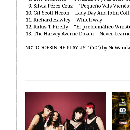
Silvia Pérez Cruz – “Pequeño Vals Vienés
Gil-Scott Heron – Lady Day And John Col
Richard Hawley – Which way
Rufus T Firefly – “El problemático Winst
The Harvey Averne Dozen – Never Learn
NOTODOESINDIE PLAYLIST (50’) by NuWand