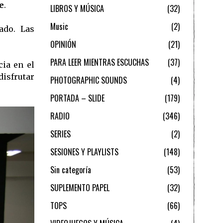
e
.
LIBROS Y MÚSICA
32
Music
2
ado. Las
OPINIÓN
21
PARA LEER MIENTRAS ESCUCHAS
37
ia en el
isfrutar
PHOTOGRAPHIC SOUNDS
4
PORTADA – SLIDE
179
RADIO
346
SERIES
2
SESIONES Y PLAYLISTS
148
Sin categoría
53
SUPLEMENTO PAPEL
32
TOPS
66