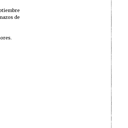
eptiembre
emazos de
ores.