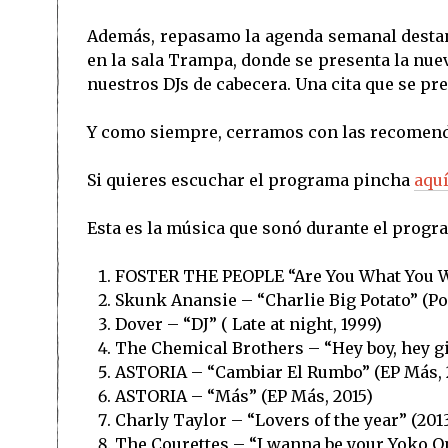
Además, repasamo la agenda semanal desta
en la sala Trampa, donde se presenta la nue
nuestros DJs de cabecera. Una cita que se pr
Y como siempre, cerramos con las recomend
Si quieres escuchar el programa pincha
aqu
Esta es la música que sonó durante el progr
FOSTER THE PEOPLE “Are You What You W
Skunk Anansie – “Charlie Big Potato” (Po
Dover – “DJ” ( Late at night, 1999)
The Chemical Brothers – “Hey boy, hey gi
ASTORIA – “Cambiar El Rumbo” (EP Más, 
ASTORIA – “Más” (EP Más, 2015)
Charly Taylor – “Lovers of the year” (201
The Courettes – “I wanna be your Yoko On