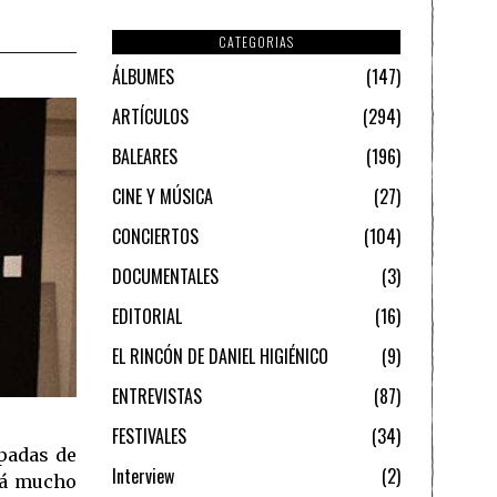
CATEGORIAS
ÁLBUMES
147
ARTÍCULOS
294
BALEARES
196
CINE Y MÚSICA
27
CONCIERTOS
104
DOCUMENTALES
3
EDITORIAL
16
EL RINCÓN DE DANIEL HIGIÉNICO
9
ENTREVISTAS
87
FESTIVALES
34
padas de
Interview
2
rá mucho