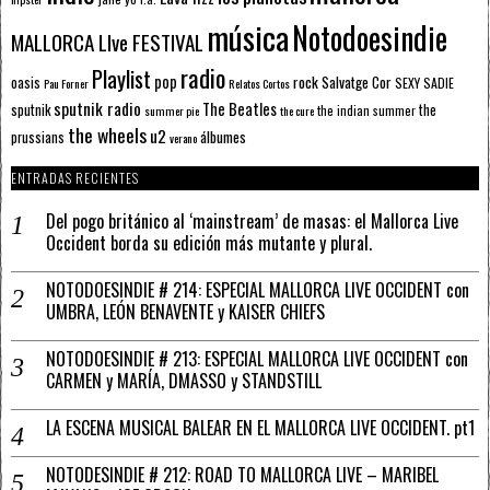
música
Notodoesindie
MALLORCA LIve FESTIVAL
radio
Playlist
pop
rock
Salvatge Cor
oasis
SEXY SADIE
Pau Forner
Relatos Cortos
sputnik radio
The Beatles
sputnik
the
the indian summer
summer pie
the cure
the wheels
u2
álbumes
prussians
verano
ENTRADAS RECIENTES
Del pogo británico al ‘mainstream’ de masas: el Mallorca Live
Occident borda su edición más mutante y plural.
NOTODOESINDIE # 214: ESPECIAL MALLORCA LIVE OCCIDENT con
UMBRA, LEÓN BENAVENTE y KAISER CHIEFS
NOTODOESINDIE # 213: ESPECIAL MALLORCA LIVE OCCIDENT con
CARMEN y MARÍA, DMASSO y STANDSTILL
LA ESCENA MUSICAL BALEAR EN EL MALLORCA LIVE OCCIDENT. pt1
NOTODESINDIE # 212: ROAD TO MALLORCA LIVE – MARIBEL