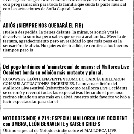
con programación para toda la familia que cuida la parte musical
con las actuaciones de Sofía Capital, Lava
ADIÓS (SIEMPRE NOS QUEDARÁ EL FIB)
Huele a despedida, la tienes delante, la miras, te sonríe y tú le
devuelves la sonrisa pero sabes que se está acabando… Mezcla de
ternura, agradecimiento pero en realidad lo que más pesa es la
sensación de alivio. No quieres decir adiós, te remites a los buenos
tiempos pero la
Del pogo británico al ‘mainstream’ de masas: el Mallorca Live
Occident borda su edición más mutante y plural.
RUSOWSKY, LEÓN BENAVENTE y KOMODO GARCÍA BRILLARON
CON SUS ACTUACIONES INCREÍBLES. La novena edición del
Mallorca Live Festival (rebautizado como Mallorca Live Occident)
se coronó y reventó todas las expectativas llenando el precioso
recinto situado un año más en Calvià. Nuestro sitio favorito volvió a
lucir espectacular para dar el
NOTODOESINDIE # 214: ESPECIAL MALLORCA LIVE OCCIDENT
con UMBRA, LEÓN BENAVENTE y KAISER CHIEFS
Último especial de Notodoesindie sobre el MALLORCA LIVE