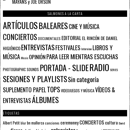
MAYANS y JOE ORSON
SALMONES A LA CARTA
ARTÍCULOS
BALEARES
CINE Y MÚSICA
CONCIERTOS
EDITORIAL
EL RINCÓN DE DANIEL
DOCUMENTALES
ENTREVISTAS
FESTIVALES
LIBROS Y
HIGIÉNICO
Interview
PARA LEER MIENTRAS ESCUCHAS
MÚSICA
OPINIÓN
Music
RADIO
PORTADA - SLIDE
PHOTOGRAPHIC SOUNDS
SERIES
SESIONES Y PLAYLISTS
Sin categoría
TOPS
SUPLEMENTO PAPEL
VÍDEOS &
VIDEOJUEGOS Y MÚSICA
ÁLBUMES
ENTREVISTAS
ETIQUETAS
CONCIERTOS
ceremoney
cultura
Albert Petit
bn mallorca
blur
canciones
David