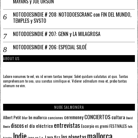
MAYANS y JOE ORSON
NOTODOESINDIE # 208: NOTODOESCRANC con FIN DEL MUNDO,
TEMPLES y SVSTO
NOTODOESINDIE # 207: GENN y LA MILAGROSA
NOTODOESINDIE # 206: ESPECIAL SILOÉ
ABOUT US
Labore nonumes te vel, vis id errem tantas tempor. Solet quidam salutatus at quo. Tantas
comprehensam te sea, usu sanctus similique ei. Viderer admodum mea et, probo tantas
alienum ne vim.
NUBE SALMONERA
CONCIERTOS
ceremoney
cultura
Albert Petit
bn mallorca
blur
canciones
David
entrevistas
discos
el día eléctrico
Escorpio
FESTIVALES
es gremi
Bowie
folk
mallorca
Indie
los planetas
Lava fizz
jane yo
l.a.
hipster