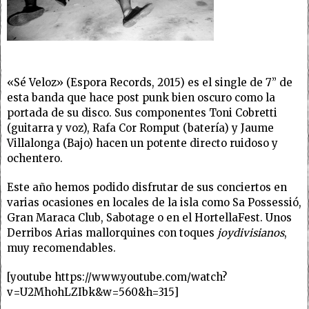
«Sé Veloz» (Espora Records, 2015) es el single de 7’’ de
esta banda que hace post punk bien oscuro como la
portada de su disco. Sus componentes Toni Cobretti
(guitarra y voz), Rafa Cor Romput (batería) y Jaume
Villalonga (Bajo) hacen un potente directo ruidoso y
ochentero.
Este año hemos podido disfrutar de sus conciertos en
varias ocasiones en locales de la isla como Sa Possessió,
Gran Maraca Club, Sabotage o en el HortellaFest. Unos
Derribos Arias mallorquines con toques
joydivisianos
,
muy recomendables.
[youtube https://www.youtube.com/watch?
v=U2MhohLZIbk&w=560&h=315]