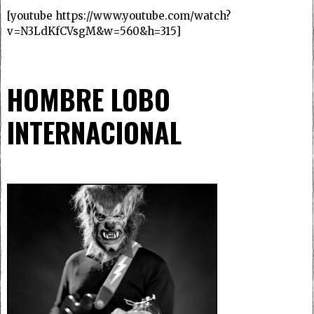
[youtube https://www.youtube.com/watch?
v=N3LdKfCVsgM&w=560&h=315]
HOMBRE LOBO
INTERNACIONAL