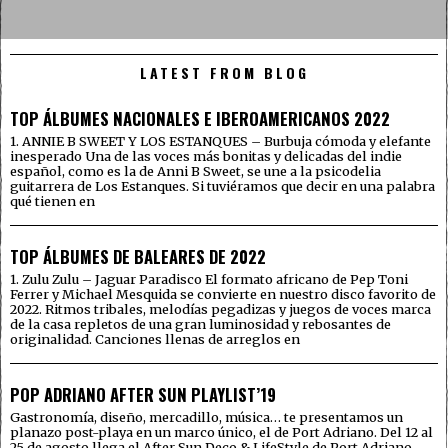
LATEST FROM BLOG
TOP ÁLBUMES NACIONALES E IBEROAMERICANOS 2022
1. ANNIE B SWEET Y LOS ESTANQUES – Burbuja cómoda y elefante
inesperado Una de las voces más bonitas y delicadas del indie
español, como es la de Anni B Sweet, se une a la psicodelia
guitarrera de Los Estanques. Si tuviéramos que decir en una palabra
qué tienen en
TOP ÁLBUMES DE BALEARES DE 2022
1. Zulu Zulu – Jaguar Paradisco El formato africano de Pep Toni
Ferrer y Michael Mesquida se convierte en nuestro disco favorito de
2022. Ritmos tribales, melodías pegadizas y juegos de voces marca
de la casa repletos de una gran luminosidad y rebosantes de
originalidad. Canciones llenas de arreglos en
POP ADRIANO AFTER SUN PLAYLIST’19
Gastronomía, diseño, mercadillo, música… te presentamos un
planazo post-playa en un marco único, el de Port Adriano. Del 12 al
25 de agosto llega el After Sun Deco & LifeStyle de Port Adriano