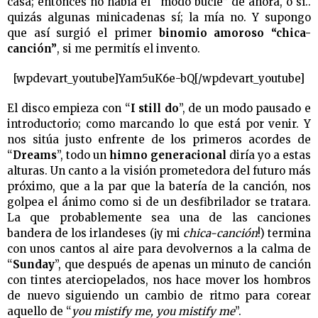
casa; entonces no había el “modo bucle” de ahora, o sí..
quizás algunas minicadenas sí; la mía no. Y supongo
que así surgió el primer
binomio amoroso “chica-
canción”
, si me permitís el invento.
[wpdevart_youtube]Yam5uK6e-bQ[/wpdevart_youtube]
El disco empieza con “
I still do
”, de un modo pausado e
introductorio; como marcando lo que está por venir. Y
nos sitúa justo enfrente de los primeros acordes de
“
Dreams
”, todo un
himno generacional
diría yo a estas
alturas. Un canto a la visión prometedora del futuro más
próximo, que a la par que la batería de la canción, nos
golpea el ánimo como si de un desfibrilador se tratara.
La que probablemente sea una de las canciones
bandera de los irlandeses (¡y mi
chica-canción
!) termina
con unos cantos al aire para devolvernos a la calma de
“
Sunday
”, que después de apenas un minuto de canción
con tintes aterciopelados, nos hace mover los hombros
de nuevo siguiendo un cambio de ritmo para corear
aquello de “
you mistify me, you mistify me
”.