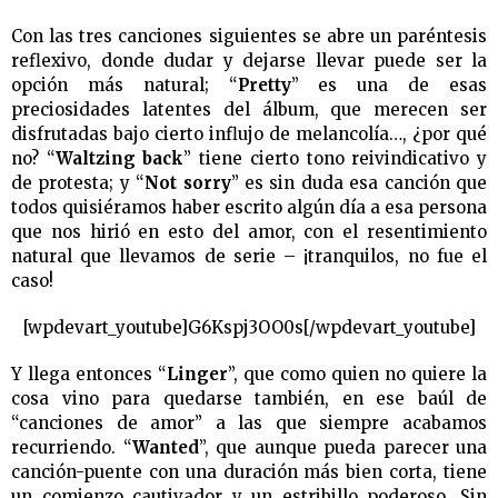
Con las tres canciones siguientes se abre un paréntesis
reflexivo, donde dudar y dejarse llevar puede ser la
opción más natural; “
Pretty
” es una de esas
preciosidades latentes del álbum, que merecen ser
disfrutadas bajo cierto influjo de melancolía…, ¿por qué
no? “
Waltzing back
” tiene cierto tono reivindicativo y
de protesta; y “
Not sorry
” es sin duda esa canción que
todos quisiéramos haber escrito algún día a esa persona
que nos hirió en esto del amor, con el resentimiento
natural que llevamos de serie – ¡tranquilos, no fue el
caso!
[wpdevart_youtube]G6Kspj3OO0s[/wpdevart_youtube]
Y llega entonces “
Linger
”, que como quien no quiere la
cosa vino para quedarse también, en ese baúl de
“canciones de amor” a las que siempre acabamos
recurriendo. “
Wanted
”, que aunque pueda parecer una
canción-puente con una duración más bien corta, tiene
un comienzo cautivador y un estribillo poderoso. Sin