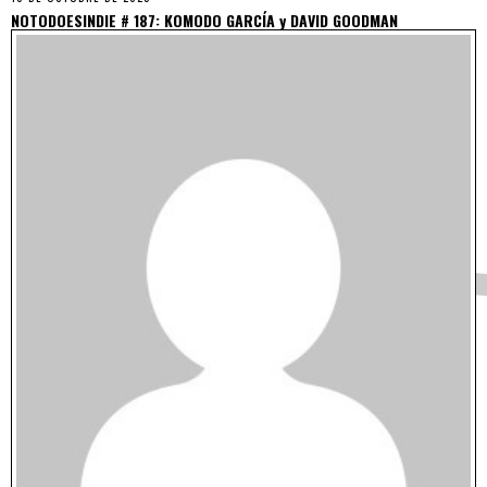
NOTODOESINDIE # 187: KOMODO GARCÍA y DAVID GOODMAN