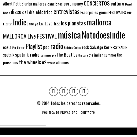
CONCIERTOS
ceremoney
cultura
Albert Petit
bn mallorca
blur
canciones
David
entrevistas
discos
el día eléctrico
Escorpio
FESTIVALES
es gremi
Bowie
folk
mallorca
Indie
los planetas
Lava fizz
jane yo
l.a.
hipster
música
Notodoesindie
MALLORCA LIve FESTIVAL
radio
Playlist
pop
rock
Salvatge Cor
oasis
SEXY SADIE
Pau Forner
Relatos Cortos
sputnik radio
The Beatles
sputnik
the
the indian summer
summer pie
the cure
the wheels
u2
álbumes
prussians
verano
© 2014 Todos los derechos reservados.
POLÍTICA DE PRIVACIDAD
CONTACTO
Don't Miss