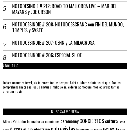
NOTODESINDIE # 212: ROAD TO MALLORCA LIVE – MARIBEL
MAYANS y JOE ORSON
NOTODOESINDIE # 208: NOTODOESCRANC con FIN DEL MUNDO,
TEMPLES y SVSTO
NOTODOESINDIE # 207: GENN y LA MILAGROSA
NOTODOESINDIE # 206: ESPECIAL SILOÉ
ABOUT US
Labore nonumes te vel, vis id errem tantas tempor. Solet quidam salutatus at quo. Tantas
comprehensam te sea, usu sanctus similique ei. Viderer admodum mea et, probo tantas
alienum ne vim.
NUBE SALMONERA
CONCIERTOS
ceremoney
cultura
Albert Petit
bn mallorca
blur
canciones
David
entrevistas
discos
el día eléctrico
Escorpio
FESTIVALES
es gremi
Bowie
folk