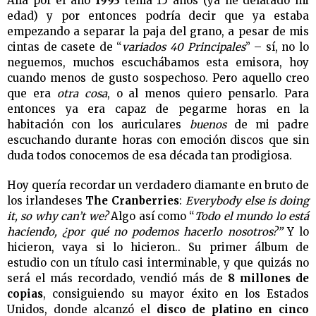
Allá por el año
1993
tenía 15 años (ya he delatado mi
edad) y por entonces podría decir que ya estaba
empezando a separar la paja del grano, a pesar de mis
cintas de casete de “
variados 40 Principales
” – sí, no lo
neguemos, muchos escuchábamos esta emisora, hoy
cuando menos de gusto sospechoso. Pero aquello creo
que era
otra cosa
, o al menos quiero pensarlo. Para
entonces ya era capaz de pegarme horas en la
habitación con los auriculares
buenos
de mi padre
escuchando durante horas con emoción discos que sin
duda todos conocemos de esa década tan prodigiosa.
Hoy quería recordar un verdadero diamante en bruto de
los irlandeses
The Cranberries
:
Everybody else is doing
it, so why can’t we?
Algo así como “
Todo el mundo lo está
haciendo, ¿por qué no podemos hacerlo nosotros?”
Y lo
hicieron, vaya si lo hicieron.. Su primer álbum de
estudio con un título casi interminable, y que quizás no
será el más recordado, vendió más de
8 millones de
copias
, consiguiendo su mayor éxito en los Estados
Unidos, donde alcanzó el
disco de platino en cinco