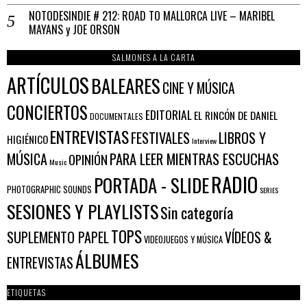
NOTODESINDIE # 212: ROAD TO MALLORCA LIVE – MARIBEL
MAYANS y JOE ORSON
SALMONES A LA CARTA
ARTÍCULOS
BALEARES
CINE Y MÚSICA
CONCIERTOS
EDITORIAL
EL RINCÓN DE DANIEL
DOCUMENTALES
ENTREVISTAS
FESTIVALES
LIBROS Y
HIGIÉNICO
Interview
PARA LEER MIENTRAS ESCUCHAS
MÚSICA
OPINIÓN
Music
RADIO
PORTADA - SLIDE
PHOTOGRAPHIC SOUNDS
SERIES
SESIONES Y PLAYLISTS
Sin categoría
TOPS
SUPLEMENTO PAPEL
VÍDEOS &
VIDEOJUEGOS Y MÚSICA
ÁLBUMES
ENTREVISTAS
ETIQUETAS