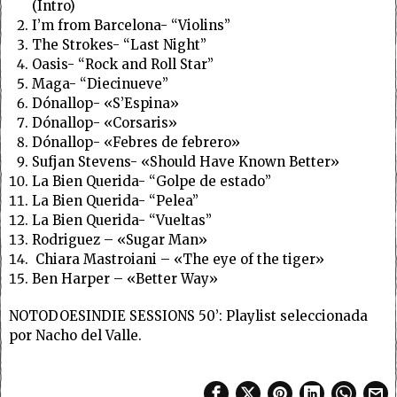
(Intro)
I’m from Barcelona- “Violins”
The Strokes- “Last Night”
Oasis- “Rock and Roll Star”
Maga- “Diecinueve”
Dónallop- «S’Espina»
Dónallop- «Corsaris»
Dónallop- «Febres de febrero»
Sufjan Stevens- «Should Have Known Better»
La Bien Querida- “Golpe de estado”
La Bien Querida- “Pelea”
La Bien Querida- “Vueltas”
Rodriguez – «Sugar Man»
Chiara Mastroiani – «The eye of the tiger»
Ben Harper – «Better Way»
NOTODOESINDIE SESSIONS 50’: Playlist seleccionada
por Nacho del Valle.