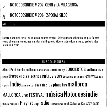
NOTODOESINDIE # 207: GENN y LA MILAGROSA
NOTODOESINDIE # 206: ESPECIAL SILOÉ
ABOUT US
Labore nonumes te vel, vis id errem tantas tempor. Solet quidam salutatus at quo. Tantas
comprehensam te sea, usu sanctus similique ei. Viderer admodum mea et, probo tantas
alienum ne vim.
NUBE SALMONERA
CONCIERTOS
ceremoney
cultura
Albert Petit
bn mallorca
blur
canciones
David
entrevistas
discos
el día eléctrico
Escorpio
FESTIVALES
es gremi
Bowie
folk
mallorca
Indie
los planetas
Lava fizz
jane yo
l.a.
hipster
música
Notodoesindie
MALLORCA LIve FESTIVAL
radio
Playlist
pop
rock
Salvatge Cor
oasis
SEXY SADIE
Pau Forner
Relatos Cortos