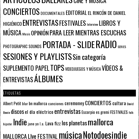
CINE Y MÚSICA
CONCIERTOS
EDITORIAL
EL RINCÓN DE DANIEL
DOCUMENTALES
ENTREVISTAS
FESTIVALES
LIBROS Y
HIGIÉNICO
Interview
PARA LEER MIENTRAS ESCUCHAS
MÚSICA
OPINIÓN
Music
RADIO
PORTADA - SLIDE
PHOTOGRAPHIC SOUNDS
SERIES
SESIONES Y PLAYLISTS
Sin categoría
TOPS
SUPLEMENTO PAPEL
VÍDEOS &
VIDEOJUEGOS Y MÚSICA
ÁLBUMES
ENTREVISTAS
ETIQUETAS
CONCIERTOS
ceremoney
cultura
Albert Petit
bn mallorca
blur
canciones
David
entrevistas
discos
el día eléctrico
Escorpio
FESTIVALES
es gremi
Bowie
folk
mallorca
Indie
los planetas
Lava fizz
jane yo
l.a.
hipster
música
Notodoesindie
MALLORCA LIve FESTIVAL