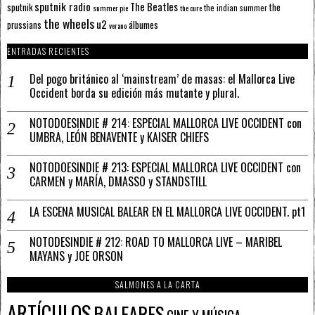
sputnik radio
The Beatles
sputnik
the
the indian summer
summer pie
the cure
the wheels
u2
álbumes
prussians
verano
ENTRADAS RECIENTES
Del pogo británico al ‘mainstream’ de masas: el Mallorca Live
Occident borda su edición más mutante y plural.
NOTODOESINDIE # 214: ESPECIAL MALLORCA LIVE OCCIDENT con
UMBRA, LEÓN BENAVENTE y KAISER CHIEFS
NOTODOESINDIE # 213: ESPECIAL MALLORCA LIVE OCCIDENT con
CARMEN y MARÍA, DMASSO y STANDSTILL
LA ESCENA MUSICAL BALEAR EN EL MALLORCA LIVE OCCIDENT. pt1
NOTODESINDIE # 212: ROAD TO MALLORCA LIVE – MARIBEL
MAYANS y JOE ORSON
SALMONES A LA CARTA
ARTÍCULOS
BALEARES