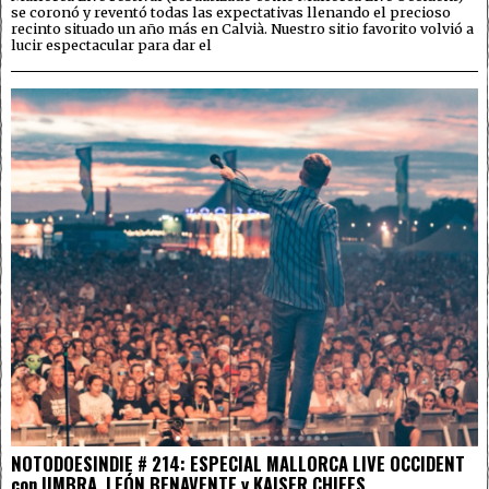
se coronó y reventó todas las expectativas llenando el precioso
recinto situado un año más en Calvià. Nuestro sitio favorito volvió a
lucir espectacular para dar el
NOTODOESINDIE # 214: ESPECIAL MALLORCA LIVE OCCIDENT
con UMBRA, LEÓN BENAVENTE y KAISER CHIEFS