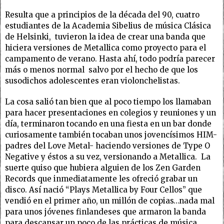
Resulta que a principios de la década del 90, cuatro
estudiantes de la Academia Sibelius de música Clásica
de Helsinki, tuvieron la idea de crear una banda que
hiciera versiones de Metallica como proyecto para el
campamento de verano. Hasta ahí, todo podría parecer
más o menos normal salvo por el hecho de que los
susodichos adolescentes eran violonchelistas.
La cosa salió tan bien que al poco tiempo los llamaban
para hacer presentaciones en colegios y reuniones y un
día, terminaron tocando en una fiesta en un bar donde
curiosamente también tocaban unos jovencísimos HIM-
padres del Love Metal- haciendo versiones de Type O
Negative y éstos a su vez, versionando a Metallica. La
suerte quiso que hubiera alguien de los Zen Garden
Records que inmediatamente les ofreció grabar un
disco. Así nació “Plays Metallica by Four Cellos” que
vendió en el primer año, un millón de copias…nada mal
para unos jóvenes finlandeses que armaron la banda
para descansar un poco de las prácticas de música