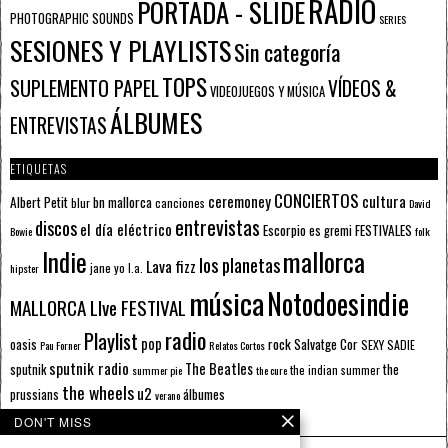
RADIO
PORTADA - SLIDE
PHOTOGRAPHIC SOUNDS
SERIES
SESIONES Y PLAYLISTS
Sin categoría
TOPS
SUPLEMENTO PAPEL
VÍDEOS &
VIDEOJUEGOS Y MÚSICA
ÁLBUMES
ENTREVISTAS
ETIQUETAS
CONCIERTOS
ceremoney
cultura
Albert Petit
bn mallorca
blur
canciones
David
entrevistas
discos
el día eléctrico
Escorpio
FESTIVALES
es gremi
Bowie
folk
mallorca
Indie
los planetas
Lava fizz
jane yo
l.a.
hipster
música
Notodoesindie
MALLORCA LIve FESTIVAL
radio
Playlist
pop
rock
Salvatge Cor
oasis
SEXY SADIE
Pau Forner
Relatos Cortos
sputnik radio
The Beatles
sputnik
the
the indian summer
summer pie
the cure
the wheels
u2
álbumes
prussians
verano
DON'T MISS