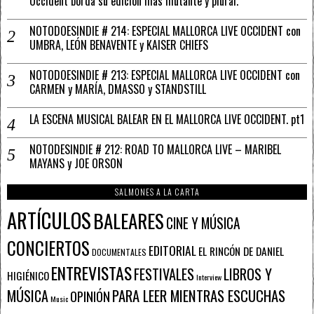
Occident borda su edición más mutante y plural.
NOTODOESINDIE # 214: ESPECIAL MALLORCA LIVE OCCIDENT con
UMBRA, LEÓN BENAVENTE y KAISER CHIEFS
NOTODOESINDIE # 213: ESPECIAL MALLORCA LIVE OCCIDENT con
CARMEN y MARÍA, DMASSO y STANDSTILL
LA ESCENA MUSICAL BALEAR EN EL MALLORCA LIVE OCCIDENT. pt1
NOTODESINDIE # 212: ROAD TO MALLORCA LIVE – MARIBEL
MAYANS y JOE ORSON
SALMONES A LA CARTA
ARTÍCULOS
BALEARES
CINE Y MÚSICA
CONCIERTOS
EDITORIAL
EL RINCÓN DE DANIEL
DOCUMENTALES
ENTREVISTAS
FESTIVALES
LIBROS Y
HIGIÉNICO
Interview
PARA LEER MIENTRAS ESCUCHAS
MÚSICA
OPINIÓN
Music