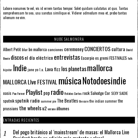
Labore nonumes te vel, vis id errem tantas tempor. Solet quidam salutatus at quo. Tantas
comprehensam te sea, usu sanctus similique ei. Viderer admodum mea et, probo tantas
alienum ne vim.
NUBE SALMONERA
CONCIERTOS
ceremoney
cultura
Albert Petit
bn mallorca
blur
canciones
David
entrevistas
discos
el día eléctrico
Escorpio
FESTIVALES
es gremi
Bowie
folk
mallorca
Indie
los planetas
Lava fizz
jane yo
l.a.
hipster
música
Notodoesindie
MALLORCA LIve FESTIVAL
radio
Playlist
pop
rock
Salvatge Cor
oasis
SEXY SADIE
Pau Forner
Relatos Cortos
sputnik radio
The Beatles
sputnik
the
the indian summer
summer pie
the cure
the wheels
u2
álbumes
prussians
verano
ENTRADAS RECIENTES
Del pogo británico al ‘mainstream’ de masas: el Mallorca Live