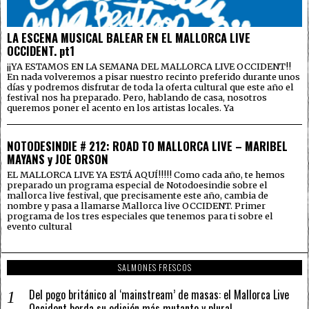
LA ESCENA MUSICAL BALEAR EN EL MALLORCA LIVE
OCCIDENT. pt1
¡¡YA ESTAMOS EN LA SEMANA DEL MALLORCA LIVE OCCIDENT!!
En nada volveremos a pisar nuestro recinto preferido durante unos
días y podremos disfrutar de toda la oferta cultural que este año el
festival nos ha preparado. Pero, hablando de casa, nosotros
queremos poner el acento en los artistas locales. Ya
NOTODESINDIE # 212: ROAD TO MALLORCA LIVE – MARIBEL
MAYANS y JOE ORSON
EL MALLORCA LIVE YA ESTÁ AQUÍ!!!!! Como cada año, te hemos
preparado un programa especial de Notodoesindie sobre el
mallorca live festival, que precisamente este año, cambia de
nombre y pasa a llamarse Mallorca live OCCIDENT. Primer
programa de los tres especiales que tenemos para ti sobre el
evento cultural
SALMONES FRESCOS
Del pogo británico al ‘mainstream’ de masas: el Mallorca Live
Occident borda su edición más mutante y plural.