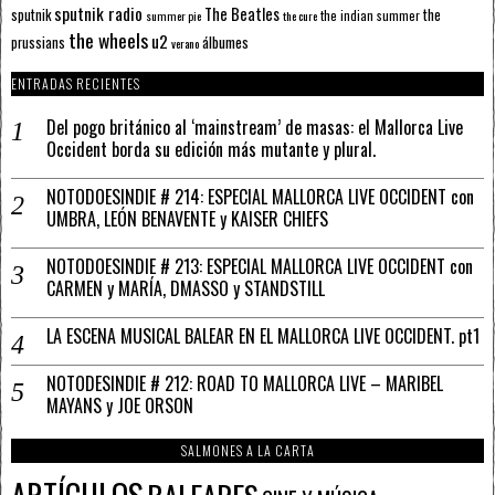
sputnik radio
The Beatles
sputnik
the
the indian summer
summer pie
the cure
the wheels
u2
álbumes
prussians
verano
ENTRADAS RECIENTES
Del pogo británico al ‘mainstream’ de masas: el Mallorca Live
Occident borda su edición más mutante y plural.
NOTODOESINDIE # 214: ESPECIAL MALLORCA LIVE OCCIDENT con
UMBRA, LEÓN BENAVENTE y KAISER CHIEFS
NOTODOESINDIE # 213: ESPECIAL MALLORCA LIVE OCCIDENT con
CARMEN y MARÍA, DMASSO y STANDSTILL
LA ESCENA MUSICAL BALEAR EN EL MALLORCA LIVE OCCIDENT. pt1
NOTODESINDIE # 212: ROAD TO MALLORCA LIVE – MARIBEL
MAYANS y JOE ORSON
SALMONES A LA CARTA