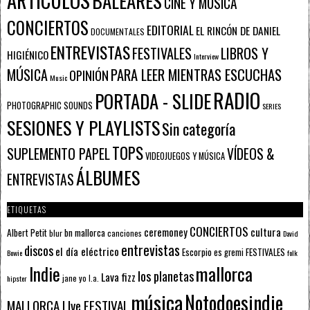
ARTÍCULOS
BALEARES
CINE Y MÚSICA
CONCIERTOS
EDITORIAL
EL RINCÓN DE DANIEL
DOCUMENTALES
ENTREVISTAS
FESTIVALES
LIBROS Y
HIGIÉNICO
Interview
PARA LEER MIENTRAS ESCUCHAS
MÚSICA
OPINIÓN
Music
RADIO
PORTADA - SLIDE
PHOTOGRAPHIC SOUNDS
SERIES
SESIONES Y PLAYLISTS
Sin categoría
TOPS
SUPLEMENTO PAPEL
VÍDEOS &
VIDEOJUEGOS Y MÚSICA
ÁLBUMES
ENTREVISTAS
ETIQUETAS
CONCIERTOS
ceremoney
cultura
Albert Petit
bn mallorca
blur
canciones
David
entrevistas
discos
el día eléctrico
Escorpio
FESTIVALES
es gremi
Bowie
folk
mallorca
Indie
los planetas
Lava fizz
jane yo
l.a.
hipster
música
Notodoesindie
MALLORCA LIve FESTIVAL