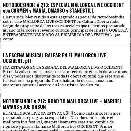
NOTODOESINDIE # 213: ESPECIAL MALLORCA LIVE OCCIDENT
con CARMEN y MARÍA, DMASSO y STANDSTILL
Bienvenida, bienvenido a este segundo especial de Notodoesindie
sobre este MALLORCA LIVE OCCIDENT en Cultura Oberta radio
Segundo programa de los tres especiales que te hemos preparado
un año más, sobre el evento cultural principal de la isla y QUE ESTÁ
ENTERAMENTE DEDICADO AL PRIMER DÍA DEL FESTIVAL, que
como
LA ESCENA MUSICAL BALEAR EN EL MALLORCA LIVE
OCCIDENT. pt1
¡¡YA ESTAMOS EN LA SEMANA DEL MALLORCA LIVE OCCIDENT!!
En nada volveremos a pisar nuestro recinto preferido durante unos
días y podremos disfrutar de toda la oferta cultural que este año el
festival nos ha preparado. Pero, hablando de casa, nosotros
queremos poner el acento en los artistas locales. Ya
NOTODESINDIE # 212: ROAD TO MALLORCA LIVE – MARIBEL
MAYANS y JOE ORSON
EL MALLORCA LIVE YA ESTÁ AQUÍ!!!!! Como cada año, te hemos
preparado un programa especial de Notodoesindie sobre el
mallorca live festival, que precisamente este año, cambia de
nombre y pasa a llamarse Mallorca live OCCIDENT. Primer
programa de los tres especiales que tenemos para ti sobre el