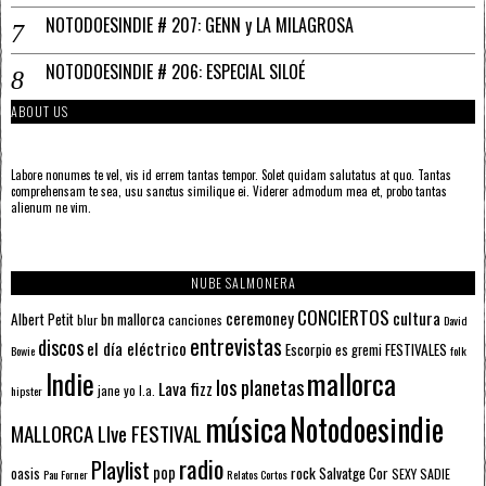
NOTODOESINDIE # 207: GENN y LA MILAGROSA
NOTODOESINDIE # 206: ESPECIAL SILOÉ
ABOUT US
Labore nonumes te vel, vis id errem tantas tempor. Solet quidam salutatus at quo. Tantas
comprehensam te sea, usu sanctus similique ei. Viderer admodum mea et, probo tantas
alienum ne vim.
NUBE SALMONERA
CONCIERTOS
ceremoney
cultura
Albert Petit
bn mallorca
blur
canciones
David
entrevistas
discos
el día eléctrico
Escorpio
FESTIVALES
es gremi
Bowie
folk
mallorca
Indie
los planetas
Lava fizz
jane yo
l.a.
hipster
música
Notodoesindie
MALLORCA LIve FESTIVAL
radio
Playlist
pop
rock
Salvatge Cor
oasis
SEXY SADIE
Pau Forner
Relatos Cortos