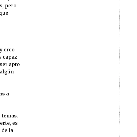
s, pero
 que
y creo
y capaz
ser apto
 algún
as a
 temas.
erte, es
 de la