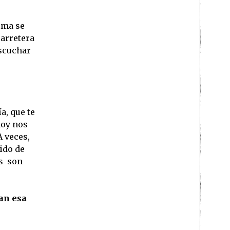
lma se
carretera
escuchar
a, que te
hoy nos
A veces,
ido de
os son
an esa