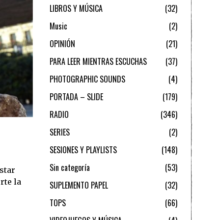
LIBROS Y MÚSICA
32
Music
2
OPINIÓN
21
PARA LEER MIENTRAS ESCUCHAS
37
PHOTOGRAPHIC SOUNDS
4
PORTADA – SLIDE
179
RADIO
346
SERIES
2
SESIONES Y PLAYLISTS
148
Sin categoría
53
star
rte la
SUPLEMENTO PAPEL
32
TOPS
66