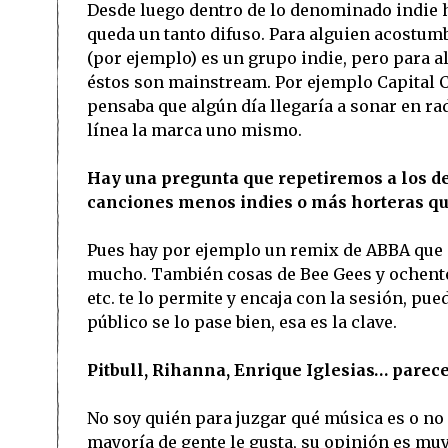
Desde luego dentro de lo denominado indie 
queda un tanto difuso. Para alguien acostum
(por ejemplo) es un grupo indie, pero para 
éstos son mainstream. Por ejemplo Capital C
pensaba que algún día llegaría a sonar en ra
línea la marca uno mismo.
Hay una pregunta que repetiremos a los de
canciones menos indies o más horteras que
Pues hay por ejemplo un remix de ABBA que m
mucho. También cosas de Bee Gees y ochentera
etc. te lo permite y encaja con la sesión, pue
público se lo pase bien, esa es la clave.
Pitbull, Rihanna, Enrique Iglesias… parec
No soy quién para juzgar qué música es o no 
mayoría de gente le gusta, su opinión es muy r