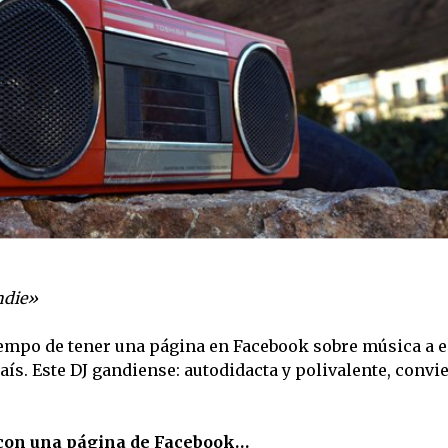
indie»
iempo de tener una página en Facebook sobre música a e
ís. Este DJ gandiense: autodidacta y polivalente, convie
 con una página de Facebook…