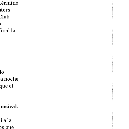
 término
hters
Club
ie
inal la
do
la noche,
que el
musical.
 a la
los que