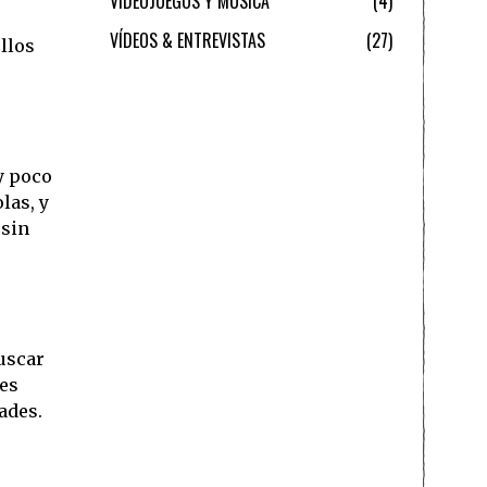
VIDEOJUEGOS Y MÚSICA
4
VÍDEOS & ENTREVISTAS
27
llos
y poco
las, y
 sin
buscar
 es
ades.