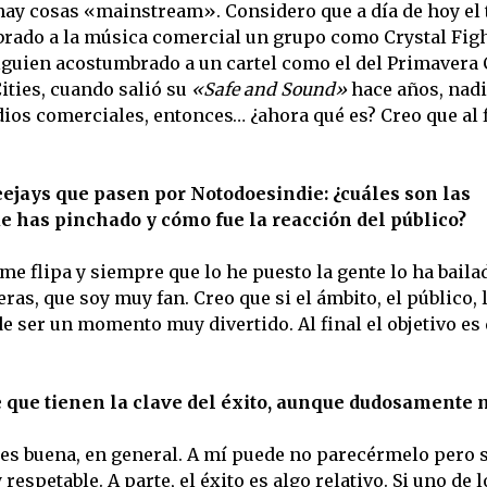
hay cosas «mainstream». Considero que a día de hoy el
brado a la música comercial un grupo como Crystal Fig
alguien acostumbrado a un cartel como el del Primavera 
ities, cuando salió su
«Safe and Sound»
hace años, nad
dios comerciales, entonces… ¿ahora qué es? Creo que al f
ejays que pasen por Notodoesindie: ¿cuáles son las
 has pinchado y cómo fue la reacción del público?
e flipa y siempre que lo he puesto la gente lo ha baila
s, que soy muy fan. Creo que si el ámbito, el público, 
de ser un momento muy divertido. Al final el objetivo es 
e que tienen la clave del éxito, aunque dudosamente 
es buena, en general. A mí puede no parecérmelo pero si
espetable. A parte, el éxito es algo relativo. Si uno de 