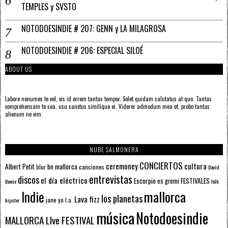
TEMPLES y SVSTO
NOTODOESINDIE # 207: GENN y LA MILAGROSA
NOTODOESINDIE # 206: ESPECIAL SILOÉ
ABOUT US
Labore nonumes te vel, vis id errem tantas tempor. Solet quidam salutatus at quo. Tantas
comprehensam te sea, usu sanctus similique ei. Viderer admodum mea et, probo tantas
alienum ne vim.
NUBE SALMONERA
CONCIERTOS
ceremoney
cultura
Albert Petit
bn mallorca
blur
canciones
David
entrevistas
discos
el día eléctrico
Escorpio
FESTIVALES
es gremi
Bowie
folk
mallorca
Indie
los planetas
Lava fizz
jane yo
l.a.
hipster
música
Notodoesindie
MALLORCA LIve FESTIVAL