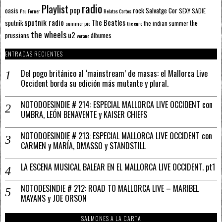
radio
Playlist
pop
rock
Salvatge Cor
oasis
SEXY SADIE
Pau Forner
Relatos Cortos
sputnik radio
The Beatles
sputnik
the
the indian summer
summer pie
the cure
the wheels
u2
álbumes
prussians
verano
ENTRADAS RECIENTES
Del pogo británico al ‘mainstream’ de masas: el Mallorca Live
Occident borda su edición más mutante y plural.
NOTODOESINDIE # 214: ESPECIAL MALLORCA LIVE OCCIDENT con
UMBRA, LEÓN BENAVENTE y KAISER CHIEFS
NOTODOESINDIE # 213: ESPECIAL MALLORCA LIVE OCCIDENT con
CARMEN y MARÍA, DMASSO y STANDSTILL
LA ESCENA MUSICAL BALEAR EN EL MALLORCA LIVE OCCIDENT. pt1
NOTODESINDIE # 212: ROAD TO MALLORCA LIVE – MARIBEL
MAYANS y JOE ORSON
SALMONES A LA CARTA