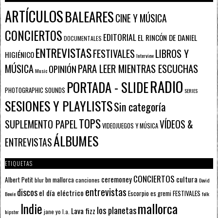
ARTÍCULOS
BALEARES
CINE Y MÚSICA
CONCIERTOS
EDITORIAL
EL RINCÓN DE DANIEL
DOCUMENTALES
ENTREVISTAS
FESTIVALES
LIBROS Y
HIGIÉNICO
Interview
PARA LEER MIENTRAS ESCUCHAS
MÚSICA
OPINIÓN
Music
RADIO
PORTADA - SLIDE
PHOTOGRAPHIC SOUNDS
SERIES
SESIONES Y PLAYLISTS
Sin categoría
TOPS
SUPLEMENTO PAPEL
VÍDEOS &
VIDEOJUEGOS Y MÚSICA
ÁLBUMES
ENTREVISTAS
ETIQUETAS
CONCIERTOS
ceremoney
cultura
Albert Petit
bn mallorca
blur
canciones
David
entrevistas
discos
el día eléctrico
Escorpio
FESTIVALES
es gremi
Bowie
folk
mallorca
Indie
los planetas
Lava fizz
jane yo
l.a.
hipster