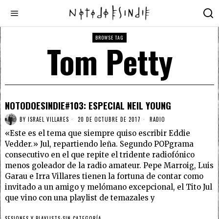
BROWSE TAG
Tom Petty
NOTODOESINDIE#103: ESPECIAL NEIL YOUNG
BY
ISRAEL VILLARES
20 DE OCTUBRE DE 2017
RADIO
«Este es el tema que siempre quiso escribir Eddie
Vedder.» Jul, repartiendo leña. Segundo POPgrama
consecutivo en el que repite el tridente radiofónico
menos goleador de la radio amateur. Pepe Marroig, Luis
Garau e Irra Villares tienen la fortuna de contar como
invitado a un amigo y melómano excepcional, el Tito Jul
que vino con una playlist de temazales y
SESIONES Y PLAYLISTS
·
SIN CATEGORÍA