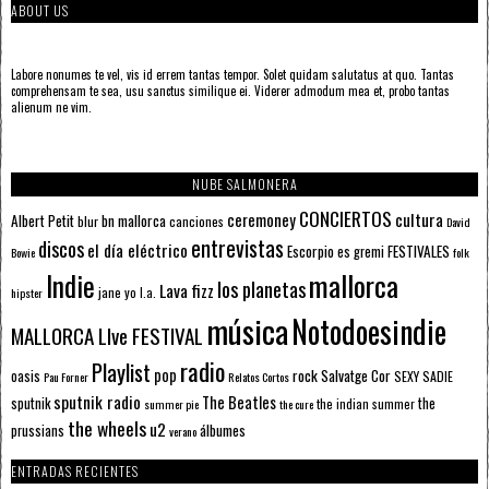
ABOUT US
Labore nonumes te vel, vis id errem tantas tempor. Solet quidam salutatus at quo. Tantas
comprehensam te sea, usu sanctus similique ei. Viderer admodum mea et, probo tantas
alienum ne vim.
NUBE SALMONERA
CONCIERTOS
ceremoney
cultura
Albert Petit
bn mallorca
blur
canciones
David
entrevistas
discos
el día eléctrico
Escorpio
FESTIVALES
es gremi
Bowie
folk
mallorca
Indie
los planetas
Lava fizz
jane yo
l.a.
hipster
música
Notodoesindie
MALLORCA LIve FESTIVAL
radio
Playlist
pop
rock
Salvatge Cor
oasis
SEXY SADIE
Pau Forner
Relatos Cortos
sputnik radio
The Beatles
sputnik
the
the indian summer
summer pie
the cure
the wheels
u2
álbumes
prussians
verano
ENTRADAS RECIENTES