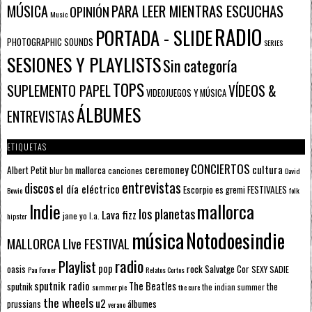
PARA LEER MIENTRAS ESCUCHAS
MÚSICA
OPINIÓN
Music
RADIO
PORTADA - SLIDE
PHOTOGRAPHIC SOUNDS
SERIES
SESIONES Y PLAYLISTS
Sin categoría
TOPS
SUPLEMENTO PAPEL
VÍDEOS &
VIDEOJUEGOS Y MÚSICA
ÁLBUMES
ENTREVISTAS
ETIQUETAS
CONCIERTOS
ceremoney
cultura
Albert Petit
bn mallorca
blur
canciones
David
entrevistas
discos
el día eléctrico
Escorpio
FESTIVALES
es gremi
Bowie
folk
mallorca
Indie
los planetas
Lava fizz
jane yo
l.a.
hipster
música
Notodoesindie
MALLORCA LIve FESTIVAL
radio
Playlist
pop
rock
Salvatge Cor
oasis
SEXY SADIE
Pau Forner
Relatos Cortos
sputnik radio
The Beatles
sputnik
the
the indian summer
summer pie
the cure
the wheels
u2
álbumes
prussians
verano