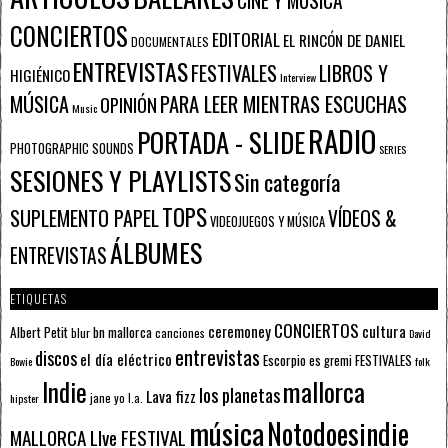
CINE Y MÚSICA
CONCIERTOS
EDITORIAL
EL RINCÓN DE DANIEL
DOCUMENTALES
ENTREVISTAS
FESTIVALES
LIBROS Y
HIGIÉNICO
Interview
PARA LEER MIENTRAS ESCUCHAS
MÚSICA
OPINIÓN
Music
RADIO
PORTADA - SLIDE
PHOTOGRAPHIC SOUNDS
SERIES
SESIONES Y PLAYLISTS
Sin categoría
TOPS
SUPLEMENTO PAPEL
VÍDEOS &
VIDEOJUEGOS Y MÚSICA
ÁLBUMES
ENTREVISTAS
ETIQUETAS
CONCIERTOS
ceremoney
cultura
Albert Petit
bn mallorca
blur
canciones
David
entrevistas
discos
el día eléctrico
Escorpio
FESTIVALES
es gremi
Bowie
folk
mallorca
Indie
los planetas
Lava fizz
jane yo
l.a.
hipster
música
Notodoesindie
MALLORCA LIve FESTIVAL