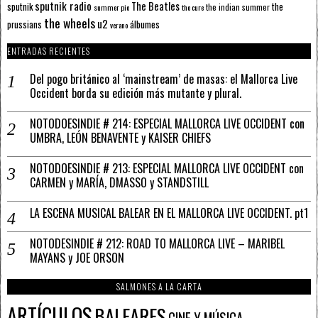
sputnik radio
The Beatles
sputnik
the
the indian summer
summer pie
the cure
the wheels
u2
álbumes
prussians
verano
ENTRADAS RECIENTES
Del pogo británico al ‘mainstream’ de masas: el Mallorca Live
Occident borda su edición más mutante y plural.
NOTODOESINDIE # 214: ESPECIAL MALLORCA LIVE OCCIDENT con
UMBRA, LEÓN BENAVENTE y KAISER CHIEFS
NOTODOESINDIE # 213: ESPECIAL MALLORCA LIVE OCCIDENT con
CARMEN y MARÍA, DMASSO y STANDSTILL
LA ESCENA MUSICAL BALEAR EN EL MALLORCA LIVE OCCIDENT. pt1
NOTODESINDIE # 212: ROAD TO MALLORCA LIVE – MARIBEL
MAYANS y JOE ORSON
SALMONES A LA CARTA
ARTÍCULOS
BALEARES