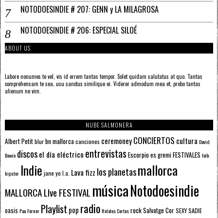
NOTODOESINDIE # 207: GENN y LA MILAGROSA
NOTODOESINDIE # 206: ESPECIAL SILOÉ
ABOUT US
Labore nonumes te vel, vis id errem tantas tempor. Solet quidam salutatus at quo. Tantas
comprehensam te sea, usu sanctus similique ei. Viderer admodum mea et, probo tantas
alienum ne vim.
NUBE SALMONERA
CONCIERTOS
ceremoney
cultura
Albert Petit
bn mallorca
blur
canciones
David
entrevistas
discos
el día eléctrico
Escorpio
FESTIVALES
es gremi
Bowie
folk
mallorca
Indie
los planetas
Lava fizz
jane yo
l.a.
hipster
música
Notodoesindie
MALLORCA LIve FESTIVAL
radio
Playlist
pop
rock
Salvatge Cor
oasis
SEXY SADIE
Pau Forner
Relatos Cortos